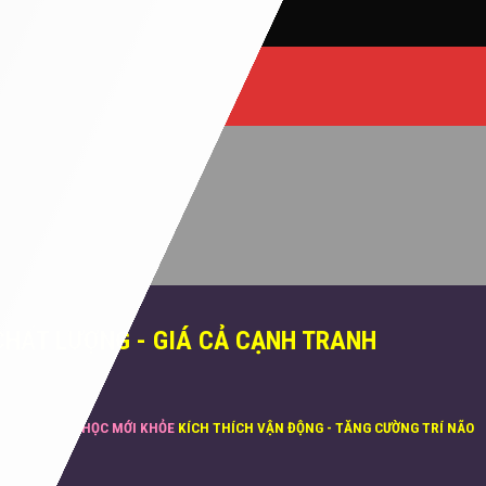
Phú Nhuận, TP.HCM
CHẤT LƯỢNG - GIÁ CẢ CẠNH TRANH
ĂN MỚI NHIỀU
HỌC MỚI KHỎE
KÍCH THÍCH VẬN ĐỘNG - TĂNG CƯỜNG TRÍ NÃO