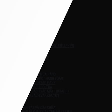
XE SCOOTER
XE SCOOTER ĐIỆN
XE SCOOTER CHO BÉ
XE ĐẨY-XE ĐẠP-XE CHÒI
XE ĐẠP
XE CHÒI CHÂN
XE ĐẨY EM BÉ
PHỤ KIỆN
PHỤ KIỆN XE Ô TÔ ĐIỀU KHIỂN
KHUYẾN MÃI
THỨ 4 SALE
Liên Hệ
HƯỚNG DẪN
HƯỚNG DẪN MUA HÀNG
PHƯƠNG THỨC THANH TOÁN
CHÍNH SÁCH BẢO HÀNH
CHÍNH SÁCH ĐỔI TRẢ
CHÍNH SÁCH BẢO MẬT THÔNG TIN
CHÍNH SÁCH VẬN CHUYỂN
TIN TỨC
LẮP ĐẶT VÀ SỬA CHỮA
VẤN ĐỀ CẦN QUAN TÂM VỀ XE ĐIỆN