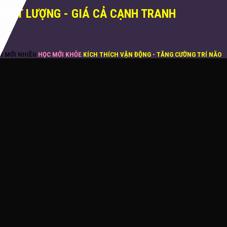
CHẤT LƯỢNG - GIÁ CẢ CẠNH TRANH
ĂN MỚI NHIỀU
HỌC MỚI KHỎE
KÍCH THÍCH VẬN ĐỘNG - TĂNG CƯỜNG TRÍ NÃO