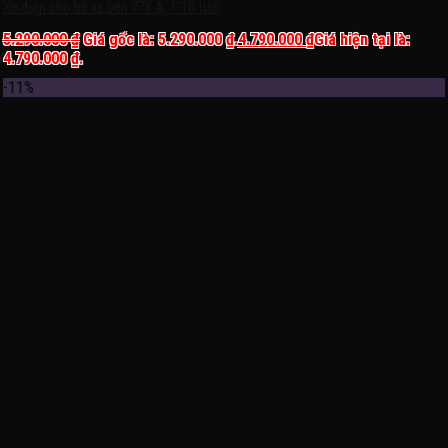
Xe điện cho bé xe ben 778 A, 1-10 tuổi
5.290.000
₫
Giá gốc là: 5.290.000 ₫.
4.790.000
₫
Giá hiện tại là:
4.790.000 ₫.
-11%