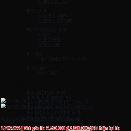
XE ĐIỆN DRIFT 360
XE SCOOTER
XE SCOOTER ĐIỆN
XE SCOOTER CHO BÉ
XE ĐẨY-XE ĐẠP-XE CHÒI
XE ĐẠP
XE CHÒI CHÂN
XE ĐẨY EM BÉ
PHỤ KIỆN
PHỤ KIỆN XE Ô TÔ ĐIỀU KHIỂN
KHUYẾN MÃI
THỨ 4 SALE
Liên Hệ
HƯỚNG DẪN
HƯỚNG DẪN MUA HÀNG
PHƯƠNG THỨC THANH TOÁN
CHÍNH SÁCH BẢO HÀNH
CHÍNH SÁCH ĐỔI TRẢ
CHÍNH SÁCH BẢO MẬT THÔNG TIN
CHÍNH SÁCH VẬN CHUYỂN
Xe máy cày điện cho bé 2188 có thùng phía sau
TIN TỨC
2.790.000
₫
Giá gốc là: 2.790.000 ₫.
2.390.000
₫
Giá hiện tại là: