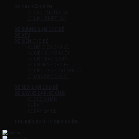
XE CÀO CÀO ĐIỆN
XE CÀO CÀO TRẺ EM
XE ĐIỆN DRIFT 360
XE XUỒNG ĐIỆN CHO BÉ
XE ATV
XE ĐIỆN CHO BÉ
XE HƠI ĐIỆN CHO BÉ
XE ĐIỆN 2 CHỖ NGỒI
XE ĐIỆN BẢN QUYỀN
XE ĐỊA HÌNH CHO BÉ
XE ĐIỆN CẢNH SÁT POLICE
XE MÁY CÀY CHO BÉ
XE MÁY ĐIỆN CHO BÉ
XE ĐẨY-XE ĐẠP-XE CHÒI
XE CHÒI CHÂN
XE ĐẠP
XE ĐẨY EM BÉ
PHỤ KIỆN XE Ô TÔ ĐIỀU KHIỂN