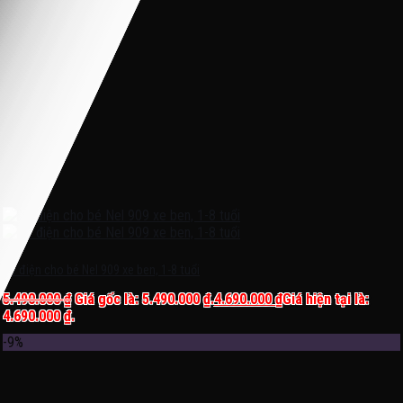
Xe điện cho bé Nel 909 xe ben, 1-8 tuổi
5.490.000
₫
Giá gốc là: 5.490.000 ₫.
4.690.000
₫
Giá hiện tại là:
4.690.000 ₫.
-9%