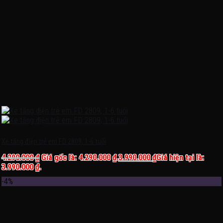
Xe tăng điện trẻ em FD 2809, 1-6 tuổi
4.290.000
₫
Giá gốc là: 4.290.000 ₫.
3.990.000
₫
Giá hiện tại là:
3.990.000 ₫.
-4%