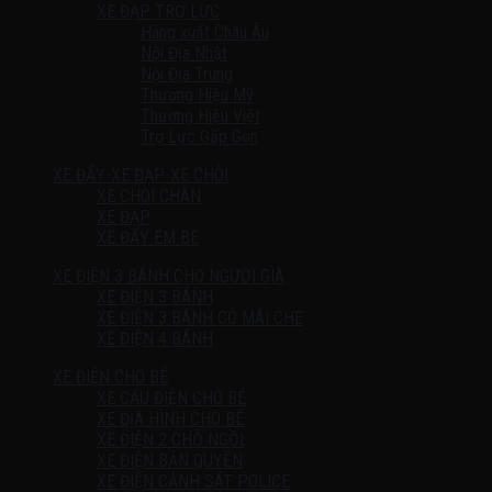
XE ĐẠP TRỢ LỰC
Hàng xuất Châu Âu
Nội Địa Nhật
Nội Địa Trung
Thương Hiệu Mỹ
Thương Hiệu Việt
Trợ Lực Gấp Gọn
XE ĐẨY-XE ĐẠP-XE CHÒI
XE CHÒI CHÂN
XE ĐẠP
XE ĐẨY EM BÉ
XE ĐIỆN 3 BÁNH CHO NGƯỜI GIÀ
XE ĐIỆN 3 BÁNH
XE ĐIỆN 3 BÁNH CÓ MÁI CHE
XE ĐIỆN 4 BÁNH
XE ĐIỆN CHO BÉ
XE CẨU ĐIỆN CHO BÉ
XE ĐỊA HÌNH CHO BÉ
XE ĐIỆN 2 CHỖ NGỒI
XE ĐIỆN BẢN QUYỀN
XE ĐIỆN CẢNH SÁT POLICE