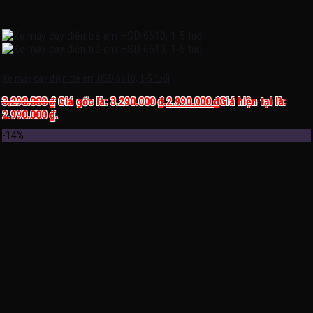
Xe máy cày điện trẻ em HSD 6610, 1-5 tuổi
3.290.000
₫
Giá gốc là: 3.290.000 ₫.
2.990.000
₫
Giá hiện tại là:
2.990.000 ₫.
-14%