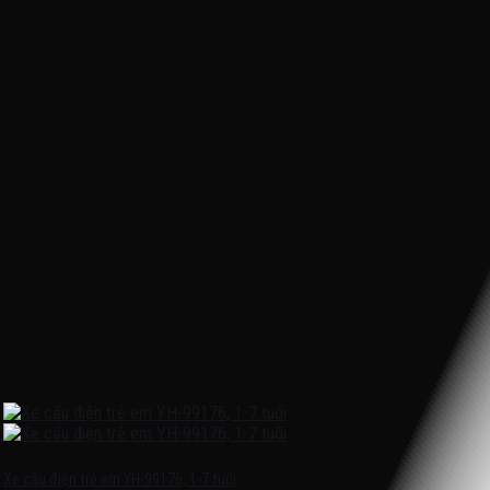
Xe cẩu điện trẻ em YH-99176, 1-7 tuổi