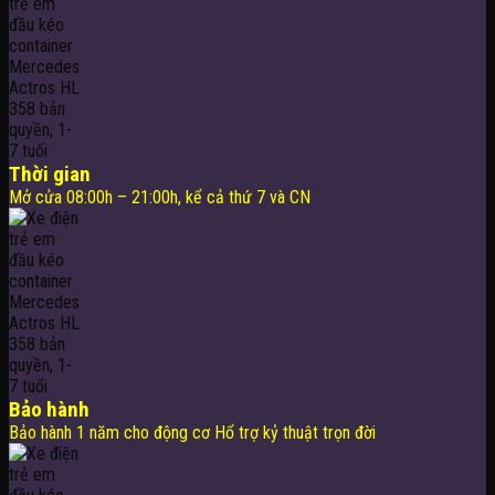
Thời gian
Mở cửa 08:00h – 21:00h, kể cả thứ 7 và CN
Bảo hành
Bảo hành 1 năm cho động cơ Hổ trợ kỷ thuật trọn đời