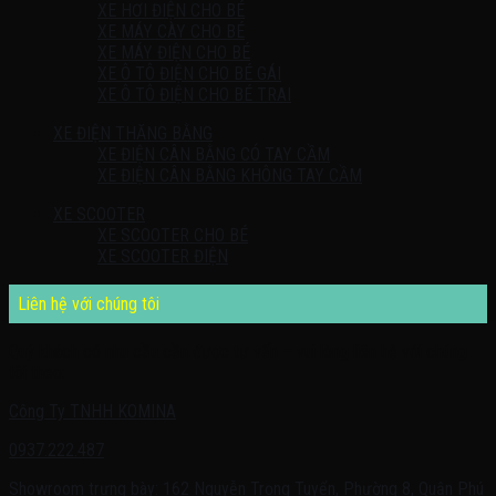
XE HƠI ĐIỆN CHO BÉ
XE MÁY CÀY CHO BÉ
XE MÁY ĐIỆN CHO BÉ
XE Ô TÔ ĐIỆN CHO BÉ GÁI
XE Ô TÔ ĐIỆN CHO BÉ TRAI
XE ĐIỆN THĂNG BẰNG
XE ĐIỆN CÂN BẰNG CÓ TAY CẦM
XE ĐIỆN CÂN BẰNG KHÔNG TAY CẦM
XE SCOOTER
XE SCOOTER CHO BÉ
XE SCOOTER ĐIỆN
Liên hệ với chúng tôi
Quý khách có nhu cầu cần được tư vấn – vui lòng liên hệ với chúng
tôi theo:
Công Ty TNHH KOMINA
0937.222.487
Showroom trưng bày: 162 Nguyễn Trọng Tuyển, Phường 8, Quận Phú