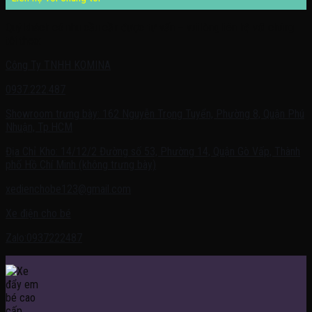
Quý khách có nhu cầu cần được tư vấn – vui lòng liên hệ với chúng
tôi theo:
Công Ty TNHH KOMINA
0937.222.487
Showroom trưng bày: 162 Nguyễn Trọng Tuyển, Phường 8, Quận Phú
Nhuận, Tp.HCM
Địa Chỉ Kho: 14/12/2 Đường số 53, Phường 14, Quận Gò Vấp, Thành
phố Hồ Chí Minh (không trưng bày)
xedienchobe123@gmail.com
Xe điện cho bé
Zalo:0937222487