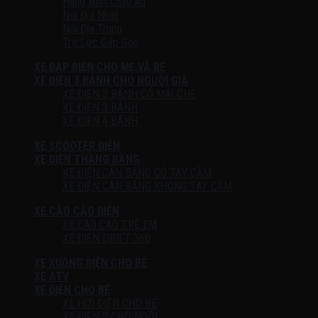
Hàng xuất Châu Âu
Nội Địa Nhật
Nội Địa Trung
Trợ Lực Gấp Gọn
XE ĐẠP ĐIỆN CHO MẸ VÀ BÉ
XE ĐIỆN 3 BÁNH CHO NGƯỜI GIÀ
XE ĐIỆN 3 BÁNH CÓ MÁI CHE
XE ĐIỆN 3 BÁNH
XE ĐIỆN 4 BÁNH
XE SCOOTER ĐIỆN
XE ĐIỆN THĂNG BẰNG
XE ĐIỆN CÂN BẰNG CÓ TAY CẦM
XE ĐIỆN CÂN BẰNG KHÔNG TAY CẦM
XE CÀO CÀO ĐIỆN
XE CÀO CÀO TRẺ EM
XE ĐIỆN DRIFT 360
XE XUỒNG ĐIỆN CHO BÉ
XE ATV
XE ĐIỆN CHO BÉ
XE HƠI ĐIỆN CHO BÉ
XE ĐIỆN 2 CHỖ NGỒI