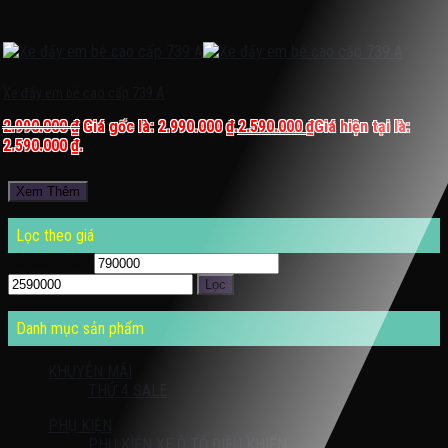
Xe đẩy em bé cao cấp 739 A
2.990.000
₫
Giá gốc là: 2.990.000 ₫.
2.590.000
₫
Giá hiện tại là:
2.590.000 ₫.
Xem Thêm
Lọc theo giá
Giá thấp nhất
Giá cao nhất
Lọc
Danh mục sản phẩm
KHUYỄN MÃI
THỨ 4 SALE
PHỤ KIỆN
PHỤ KIỆN XE Ô TÔ ĐIỀU KHIỂN