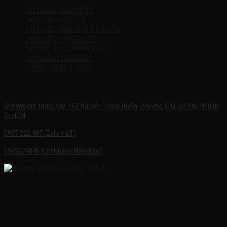
CHÍNH SÁCH BẢO HÀNH
CHÍNH SÁCH ĐỔI TRẢ
CHÍNH SÁCH BẢO MẬT THÔNG TIN
CHÍNH SÁCH VẬN CHUYỂN
PHƯƠNG THỨC THANH TOÁN
HƯỚNG DẪN MUA HÀNG
LẮP ĐẶT VÀ SỬA CHỮA
SHOWROOM TRƯNG BÀY
Showroom trưng bày: 162 Nguyễn Trọng Tuyển, Phường 8, Quận Phú Nhuận,
Tp.HCM
0937.222.487 (Zalo + ĐT)
0985274845 (Chi Nhánh Miền Bắc)
FACEBOOK