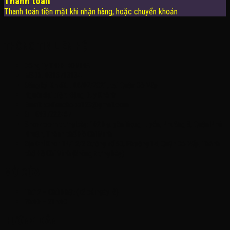
Thanh toán
Thanh toán tiền mặt khi nhận hàng, hoặc chuyển khoản
THÔNG TIN LIÊN HỆ
Công Ty TNHH KOMINA
MSDN: 0316713134
Đăng ký lần đầu: 08/02/2021, tại Quận Gò Vấp
Người đại diện: Đặng Duy Khánh
Email: xedienchobe123@gmail.com
ĐT: 0937222487
Showroom trưng bày: 162 Nguyễn Trọng Tuyển, Phường 8, Quận Phú
Nhuận, Thành phố Hồ Chí Minh
Địa Chỉ Kho : 14/12/2 Đường số 53, Phường 14, Quận Gò Vấp, Thành
phố Hồ Chí Minh (không trưng bày)
MỞ CỬA
Thứ 2 – Chủ Nhật (kể cả ngày lễ)
7h:00 – 21h:00
HƯỚNG DẪN