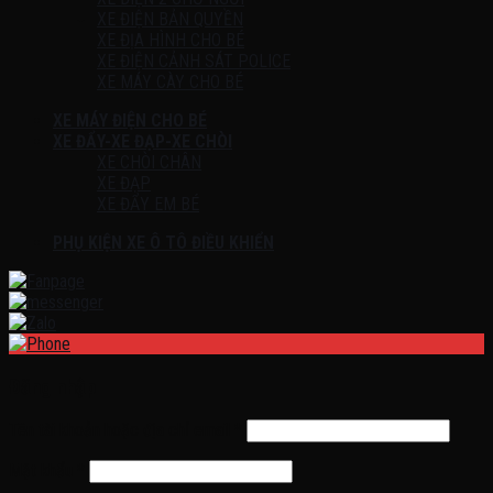
XE ĐIỆN BẢN QUYỀN
XE ĐỊA HÌNH CHO BÉ
XE ĐIỆN CẢNH SÁT POLICE
XE MÁY CÀY CHO BÉ
XE MÁY ĐIỆN CHO BÉ
XE ĐẨY-XE ĐẠP-XE CHÒI
XE CHÒI CHÂN
XE ĐẠP
XE ĐẨY EM BÉ
PHỤ KIỆN XE Ô TÔ ĐIỀU KHIỂN
Đăng nhập
Tên tài khoản hoặc địa chỉ email
*
Mật khẩu
*