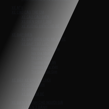
XE ATV
XE CÀO CÀO TRẺ EM
XE CÀO CÀO ĐIỆN
XE ĐIỆN DRIFT 360
XE XUỒNG ĐIỆN CHO BÉ
XE ĐẠP ĐIỆN
XE ĐẠP ĐIỆN CHO MẸ VÀ BÉ
XE ĐẠP TRỢ LỰC
Hàng xuất Châu Âu
Nội Địa Nhật
Nội Địa Trung
Thương Hiệu Mỹ
Thương Hiệu Việt
Trợ Lực Gấp Gọn
XE ĐẨY-XE ĐẠP-XE CHÒI
XE CHÒI CHÂN
XE ĐẠP
XE ĐẨY EM BÉ
XE ĐIỆN 3 BÁNH CHO NGƯỜI GIÀ
XE ĐIỆN 3 BÁNH