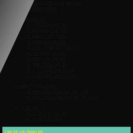
XE ĐIỆN 3 BÁNH CÓ MÁI CHE
XE ĐIỆN 4 BÁNH
XE ĐIỆN CHO BÉ
XE CẨU ĐIỆN CHO BÉ
XE ĐỊA HÌNH CHO BÉ
XE ĐIỆN 2 CHỖ NGỒI
XE ĐIỆN BẢN QUYỀN
XE ĐIỆN CẢNH SÁT POLICE
XE HƠI ĐIỆN CHO BÉ
XE MÁY CÀY CHO BÉ
XE MÁY ĐIỆN CHO BÉ
XE Ô TÔ ĐIỆN CHO BÉ GÁI
XE Ô TÔ ĐIỆN CHO BÉ TRAI
XE ĐIỆN THĂNG BẰNG
XE ĐIỆN CÂN BẰNG CÓ TAY CẦM
XE ĐIỆN CÂN BẰNG KHÔNG TAY CẦM
XE SCOOTER
XE SCOOTER CHO BÉ
XE SCOOTER ĐIỆN
Liên hệ với chúng tôi