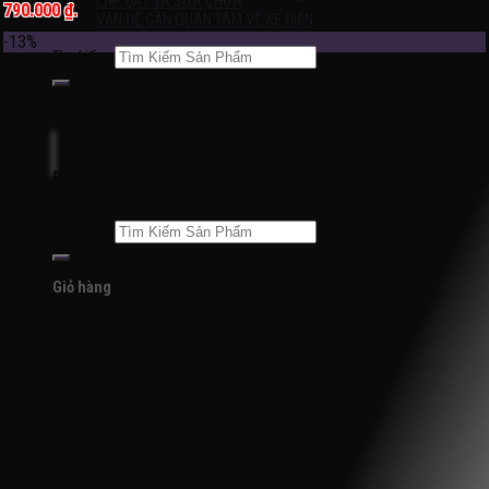
LẮP ĐẶT VÀ SỬA CHỮA
790.000 ₫.
VẤN ĐỀ CẦN QUAN TÂM VỀ XE ĐIỆN
-13%
Tìm kiếm:
Chưa có sản phẩm trong giỏ hàng.
Đăng nhập / Đăng ký
Tìm kiếm:
Giỏ hàng
Chưa có sản phẩm trong giỏ hàng.