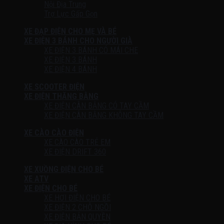
Nội Địa Trung
Trợ Lực Gấp Gọn
XE ĐẠP ĐIỆN CHO MẸ VÀ BÉ
XE ĐIỆN 3 BÁNH CHO NGƯỜI GIÀ
XE ĐIỆN 3 BÁNH CÓ MÁI CHE
XE ĐIỆN 3 BÁNH
XE ĐIỆN 4 BÁNH
XE SCOOTER ĐIỆN
XE ĐIỆN THĂNG BẰNG
XE ĐIỆN CÂN BẰNG CÓ TAY CẦM
XE ĐIỆN CÂN BẰNG KHÔNG TAY CẦM
XE CÀO CÀO ĐIỆN
XE CÀO CÀO TRẺ EM
XE ĐIỆN DRIFT 360
XE XUỒNG ĐIỆN CHO BÉ
XE ATV
XE ĐIỆN CHO BÉ
XE HƠI ĐIỆN CHO BÉ
XE ĐIỆN 2 CHỖ NGỒI
XE ĐIỆN BẢN QUYỀN