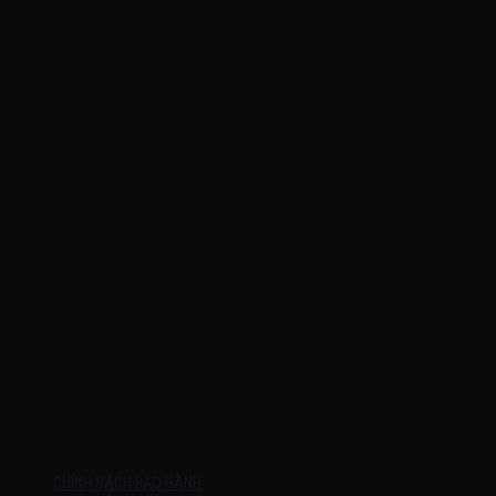
THÔNG TIN LIÊN HỆ
Công Ty TNHH KOMINA
MSDN: 0316713134
Đăng ký lần đầu: 08/02/2021, tại Quận Gò Vấp
Người đại diện: Đặng Duy Khánh
Email: xedienchobe123@gmail.com
ĐT: 0937222487
Showroom trưng bày: 162 Nguyễn Trọng Tuyển, Phường 8, Quận Phú
Nhuận, Thành phố Hồ Chí Minh
Địa Chỉ Kho : 14/12/2 Đường số 53, Phường 14, Quận Gò Vấp, Thành
phố Hồ Chí Minh (không trưng bày)
MỞ CỬA
Thứ 2 – Chủ Nhật (kể cả ngày lễ)
7h:00 – 21h:00
HƯỚNG DẪN
CHÍNH SÁCH BẢO HÀNH