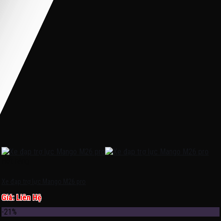
Hết hàng
Xe đạp trợ lực Mango M26 pro
Giá: Liên Hệ
-21%