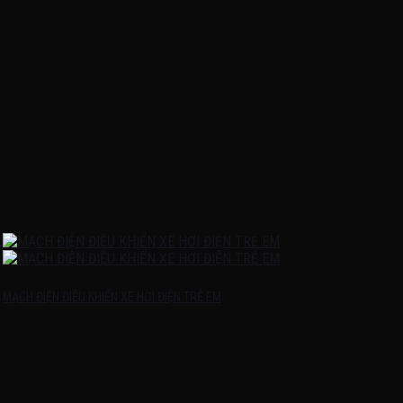
MẠCH ĐIỆN ĐIỀU KHIỂN XE HƠI ĐIỆN TRẺ EM