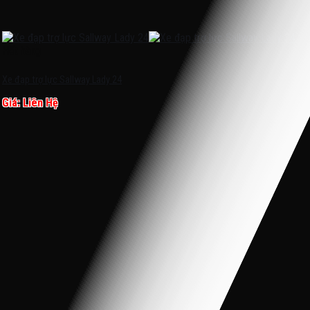
Hết hàng
Xe đạp trợ lực Sallway Lady 24
Giá: Liên Hệ