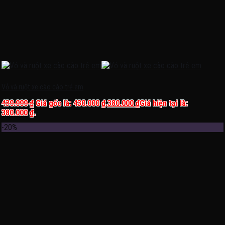
Vỏ và ruột xe cào cào trẻ em
430.000
₫
Giá gốc là: 430.000 ₫.
380.000
₫
Giá hiện tại là:
380.000 ₫.
-20%