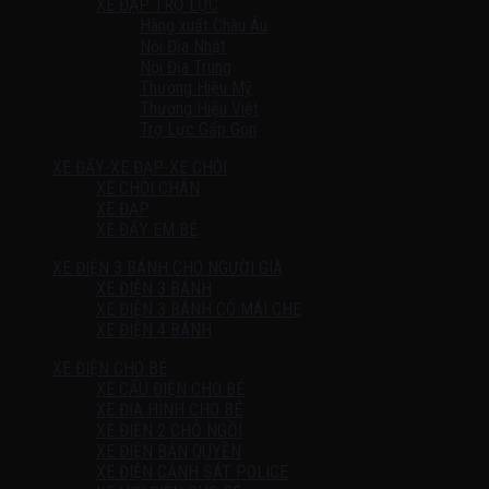
XE ĐẠP TRỢ LỰC
Hàng xuất Châu Âu
Nội Địa Nhật
Nội Địa Trung
Thương Hiệu Mỹ
Thương Hiệu Việt
Trợ Lực Gấp Gọn
XE ĐẨY-XE ĐẠP-XE CHÒI
XE CHÒI CHÂN
XE ĐẠP
XE ĐẨY EM BÉ
XE ĐIỆN 3 BÁNH CHO NGƯỜI GIÀ
XE ĐIỆN 3 BÁNH
XE ĐIỆN 3 BÁNH CÓ MÁI CHE
XE ĐIỆN 4 BÁNH
XE ĐIỆN CHO BÉ
XE CẨU ĐIỆN CHO BÉ
XE ĐỊA HÌNH CHO BÉ
XE ĐIỆN 2 CHỖ NGỒI
XE ĐIỆN BẢN QUYỀN
XE ĐIỆN CẢNH SÁT POLICE