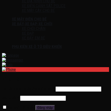
XE ĐỊA HÌNH CHO BÉ
XE ĐIỆN CẢNH SÁT POLICE
XE MÁY CÀY CHO BÉ
XE MÁY ĐIỆN CHO BÉ
XE ĐẨY-XE ĐẠP-XE CHÒI
XE CHÒI CHÂN
XE ĐẠP
XE ĐẨY EM BÉ
PHỤ KIỆN XE Ô TÔ ĐIỀU KHIỂN
Đăng nhập
Tên tài khoản hoặc địa chỉ email
*
Mật khẩu
*
Ghi nhớ mật khẩu
Đăng nhập