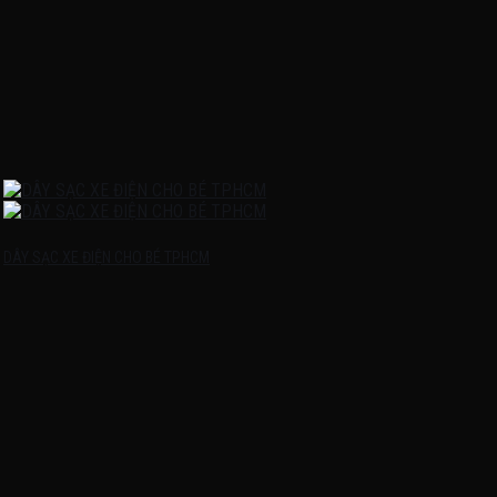
DÂY SẠC XE ĐIỆN CHO BÉ TPHCM