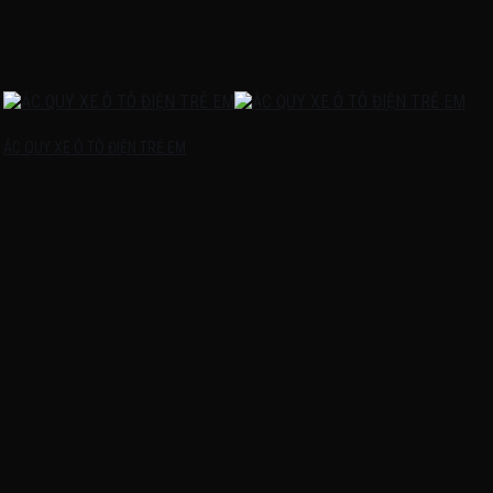
ẮC QUY XE Ô TÔ ĐIỆN TRẺ EM