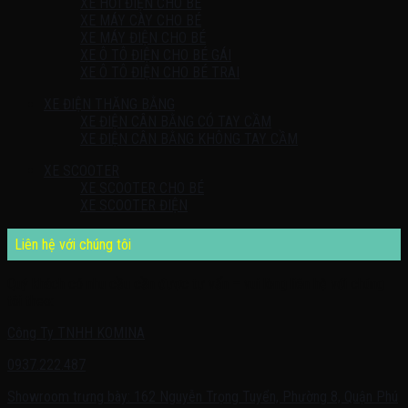
XE HƠI ĐIỆN CHO BÉ
XE MÁY CÀY CHO BÉ
XE MÁY ĐIỆN CHO BÉ
XE Ô TÔ ĐIỆN CHO BÉ GÁI
XE Ô TÔ ĐIỆN CHO BÉ TRAI
XE ĐIỆN THĂNG BẰNG
XE ĐIỆN CÂN BẰNG CÓ TAY CẦM
XE ĐIỆN CÂN BẰNG KHÔNG TAY CẦM
XE SCOOTER
XE SCOOTER CHO BÉ
XE SCOOTER ĐIỆN
Liên hệ với chúng tôi
Quý khách có nhu cầu cần được tư vấn – vui lòng liên hệ với chúng
tôi theo:
Công Ty TNHH KOMINA
0937.222.487
Showroom trưng bày: 162 Nguyễn Trọng Tuyển, Phường 8, Quận Phú