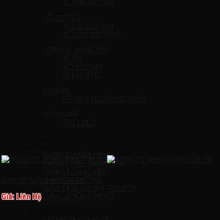
XE ĐIỆN DRIFT 360
XE SCOOTER
XE SCOOTER ĐIỆN
XE SCOOTER CHO BÉ
XE ĐẨY-XE ĐẠP-XE CHÒI
XE ĐẠP
XE CHÒI CHÂN
XE ĐẨY EM BÉ
PHỤ KIỆN
PHỤ KIỆN XE Ô TÔ ĐIỀU KHIỂN
KHUYẾN MÃI
THỨ 4 SALE
Liên Hệ
HƯỚNG DẪN
HƯỚNG DẪN MUA HÀNG
PHƯƠNG THỨC THANH TOÁN
CHÍNH SÁCH BẢO HÀNH
CHÍNH SÁCH ĐỔI TRẢ
ĐỘNG CƠ XE HƠI ĐIỆN TRẺ EM
CHÍNH SÁCH BẢO MẬT THÔNG TIN
Giá: Liên Hệ
CHÍNH SÁCH VẬN CHUYỂN
TIN TỨC