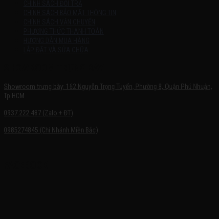
CHÍNH SÁCH ĐỔI TRẢ
CHÍNH SÁCH BẢO MẬT THÔNG TIN
CHÍNH SÁCH VẬN CHUYỂN
PHƯƠNG THỨC THANH TOÁN
HƯỚNG DẪN MUA HÀNG
LẮP ĐẶT VÀ SỬA CHỮA
SHOWROOM TRƯNG BÀY
Showroom trưng bày: 162 Nguyễn Trọng Tuyển, Phường 8, Quận Phú Nhuận,
Tp.HCM
0937.222.487 (Zalo + ĐT)
0985274845 (Chi Nhánh Miền Bắc)
FACEBOOK