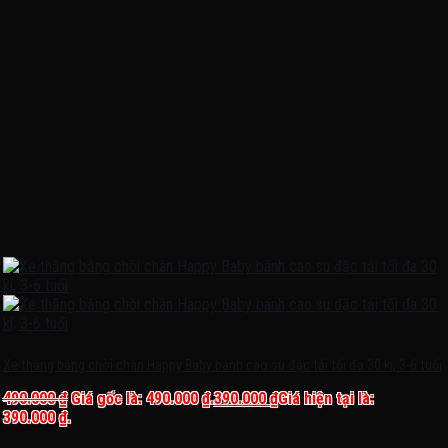
Xe thăng bằng chòi chân Happy Baby bánh cao su đặc tải tối đa 30 kí, 3-6 tuổi
490.000
₫
Giá gốc là: 490.000 ₫.
390.000
₫
Giá hiện tại là:
390.000 ₫.