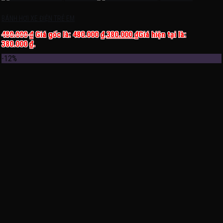
BÁNH HƠI XE ĐIỆN TRẺ EM
480.000
₫
Giá gốc là: 480.000 ₫.
380.000
₫
Giá hiện tại là:
380.000 ₫.
-12%