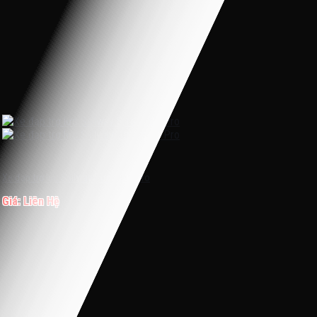
Hết hàng
Xe đạp trợ lực Sallway Strong 03 Pro
Giá: Liên Hệ