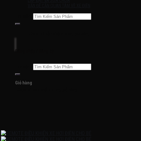
LẮP ĐẶT VÀ SỬA CHỮA
VẤN ĐỀ CẦN QUAN TÂM VỀ XE ĐIỆN
Tìm kiếm:
Chưa có sản phẩm trong giỏ hàng.
Đăng nhập / Đăng ký
Tìm kiếm:
Giỏ hàng
Chưa có sản phẩm trong giỏ hàng.