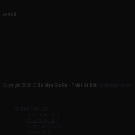
BẢN ĐỒ
Copyright 2026 ©
Xe Điện Giá Rẻ - Thiết Kế Bởi:
xediengiare.net
XE ĐẠP TRỢ LỰC
Thương Hiệu Việt
Thương Hiệu Mỹ
Hàng xuất Châu Âu
Nội Địa Nhật