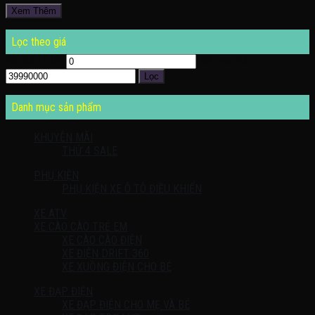
Xem Thêm
Lọc theo giá
Giá thấp nhất
Giá cao nhất
Lọc
Danh mục sản phẩm
KHUYỄN MÃI
THỨ 4 SALE
PHỤ KIỆN
PHỤ KIỆN XE Ô TÔ ĐIỀU KHIỂN
XE ATV
XE CÀO CÀO TRẺ EM
XE CÀO CÀO ĐIỆN
XE ĐIỆN DRIFT 360
XE XUỒNG ĐIỆN CHO BÉ
XE ĐẠP ĐIỆN
XE ĐẠP ĐIỆN CHO MẸ VÀ BÉ