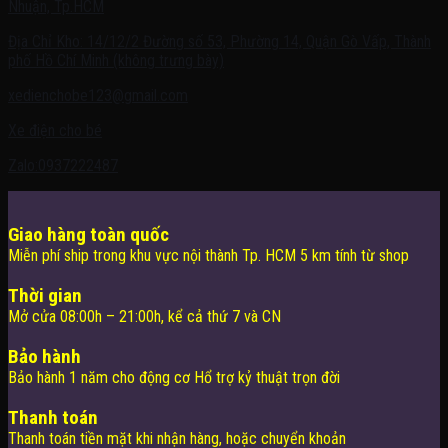
Nhuận, Tp.HCM
Địa Chỉ Kho: 14/12/2 Đường số 53, Phường 14, Quận Gò Vấp, Thành
phố Hồ Chí Minh (không trưng bày)
xedienchobe123@gmail.com
Xe điện cho bé
Zalo:0937222487
Giao hàng toàn quốc
Miễn phí ship trong khu vực nội thành Tp. HCM 5 km tính từ shop
Thời gian
Mở cửa 08:00h – 21:00h, kể cả thứ 7 và CN
Bảo hành
Bảo hành 1 năm cho động cơ Hổ trợ kỷ thuật trọn đời
Thanh toán
Thanh toán tiền mặt khi nhận hàng, hoặc chuyển khoản