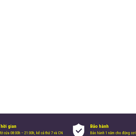
Thời gian
Bảo hành
ở cửa 08:00h – 21:00h, kể cả thứ 7 và CN
Bảo hành 1 năm cho động cơ H