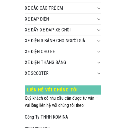
XE CÀO CÀO TRẺ EM
XE ĐẠP ĐIỆN
XE ĐẨY-XE ĐẠP-XE CHÒI
XE ĐIỆN 3 BÁNH CHO NGƯỜI GIÀ
XE ĐIỆN CHO BÉ
XE ĐIỆN THĂNG BẰNG
XE SCOOTER
LIÊN HỆ VỚI CHÚNG TÔI
Quý khách có nhu cầu cần được tư vấn –
vui lòng liên hệ với chúng tôi theo:
Công Ty TNHH KOMINA