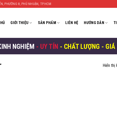
YỂN, PHƯỜNG 8, PHÚ NHUẬN, TP.HCM
CHỦ
GIỚI THIỆU
SẢN PHẨM
LIÊN HỆ
HƯỚNG DẪN
T
KINH NGHIỆM
- UY TÍN
- CHẤT LƯỢNG - GIÁ
”
Hiển thị