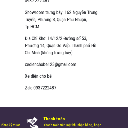
0937.222.487
Showroom trưng bày: 162 Nguyễn Trọng
Tuyển, Phường 8, Quận Phú Nhuận,
Tp.HCM
Địa Chỉ Kho: 14/12/2 Đường số 53,
Phường 14, Quận Gò Vấp, Thành phố Hồ
Chí Minh (không trưng bày)
xedienchobe123@gmail.com
Xe điện cho bé
Zalo:0937222487
Thanh toán
ổ trợ kỷ thuật
Thanh toán tiền mặt khi nhận hàng, hoặc