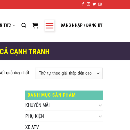
IN TỨC
ĐĂNG NHẬP / ĐĂNG KÝ
 CẢ CẠNH TRANH
 kết quả duy nhất
DANH MỤC SẢN PHẨM
KHUYỄN MÃI
PHỤ KIỆN
XE ATV