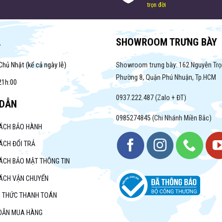
trọn đời
A
SHOWROOM TRƯNG BÀY
Chủ Nhật (kể cả ngày lễ)
Showroom trưng bày: 162 Nguyễn Trọ
Phường 8, Quận Phú Nhuận, Tp.HCM
21h:00
0937.222.487 (Zalo + ĐT)
DẪN
0985274845 (Chi Nhánh Miền Bắc)
SÁCH BẢO HÀNH
ÁCH ĐỔI TRẢ
ÁCH BẢO MẬT THÔNG TIN
SÁCH VẬN CHUYỂN
 THỨC THANH TOÁN
DẪN MUA HÀNG