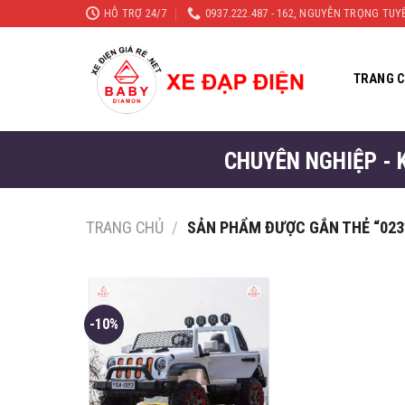
Skip
HỖ TRỢ 24/7
0937.222.487 - 162, NGUYỄN TRỌNG TU
to
content
TRANG 
CHUYÊN NGHIỆP - 
TRANG CHỦ
/
SẢN PHẨM ĐƯỢC GẮN THẺ “023
-10%