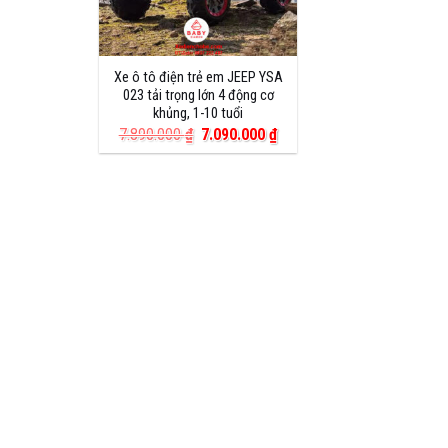
Xe ô tô điện trẻ em JEEP YSA
023 tải trọng lớn 4 động cơ
khủng, 1-10 tuổi
Giá
Giá
7.890.000
₫
7.090.000
₫
gốc
hiện
là:
tại
7.890.000 ₫.
là:
7.090.000 ₫.