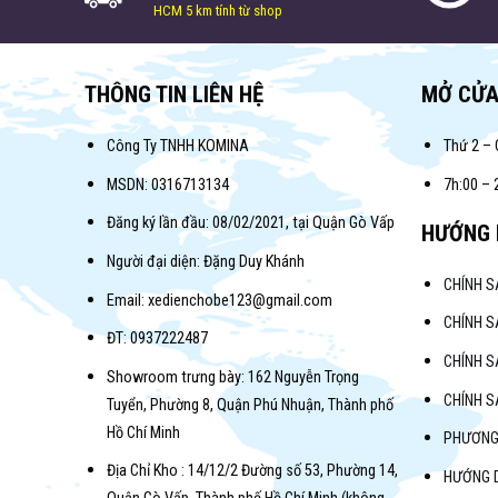
HCM 5 km tính từ shop
THÔNG TIN LIÊN HỆ
MỞ CỬ
Công Ty TNHH KOMINA
Thứ 2 – 
MSDN: 0316713134
7h:00 – 
Đăng ký lần đầu: 08/02/2021, tại Quận Gò Vấp
HƯỚNG 
Người đại diện: Đặng Duy Khánh
CHÍNH 
Email: xedienchobe123@gmail.com
CHÍNH S
ĐT: 0937222487
CHÍNH S
Showroom trưng bày: 162 Nguyễn Trọng
CHÍNH 
Tuyển, Phường 8, Quận Phú Nhuận, Thành phố
Hồ Chí Minh
PHƯƠNG
Địa Chỉ Kho : 14/12/2 Đường số 53, Phường 14,
HƯỚNG 