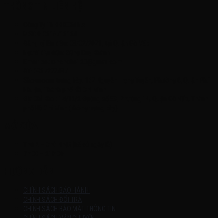
THÔNG TIN LIÊN HỆ
Công Ty TNHH KOMINA
MSDN: 0316713134
Đăng ký lần đầu: 08/02/2021, tại Quận Gò Vấp
Người đại diện: Đặng Duy Khánh
Email: xedienchobe123@gmail.com
ĐT: 0937222487
Showroom trưng bày: 162 Nguyễn Trọng Tuyển, Phường 8, Quận Phú
Nhuận, Thành phố Hồ Chí Minh
Địa Chỉ Kho : 14/12/2 Đường số 53, Phường 14, Quận Gò Vấp, Thành
phố Hồ Chí Minh (không trưng bày)
MỞ CỬA
Thứ 2 – Chủ Nhật (kể cả ngày lễ)
7h:00 – 21h:00
HƯỚNG DẪN
CHÍNH SÁCH BẢO HÀNH
CHÍNH SÁCH ĐỔI TRẢ
CHÍNH SÁCH BẢO MẬT THÔNG TIN