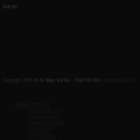
BẢN ĐỒ
Copyright 2026 ©
Xe Điện Giá Rẻ - Thiết Kế Bởi:
xediengiare.net
XE ĐẠP TRỢ LỰC
Thương Hiệu Việt
Thương Hiệu Mỹ
Hàng xuất Châu Âu
Nội Địa Nhật
Nội Địa Trung