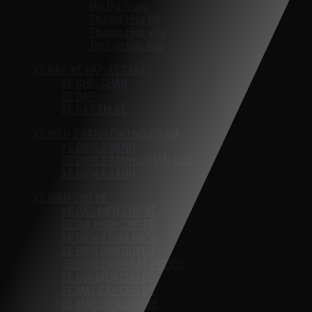
Nội Địa Trung
Thương Hiệu Mỹ
Thương Hiệu Việt
Trợ Lực Gấp Gọn
XE ĐẨY-XE ĐẠP-XE CHÒI
XE CHÒI CHÂN
XE ĐẠP
XE ĐẨY EM BÉ
XE ĐIỆN 3 BÁNH CHO NGƯỜI GIÀ
XE ĐIỆN 3 BÁNH
XE ĐIỆN 3 BÁNH CÓ MÁI CHE
XE ĐIỆN 4 BÁNH
XE ĐIỆN CHO BÉ
XE CẨU ĐIỆN CHO BÉ
XE ĐỊA HÌNH CHO BÉ
XE ĐIỆN 2 CHỖ NGỒI
XE ĐIỆN BẢN QUYỀN
XE ĐIỆN CẢNH SÁT POLICE
XE HƠI ĐIỆN CHO BÉ
XE MÁY CÀY CHO BÉ
XE MÁY ĐIỆN CHO BÉ