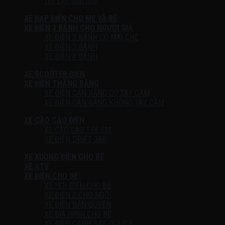
Trợ Lực Gấp Gọn
XE ĐẠP ĐIỆN CHO MẸ VÀ BÉ
XE ĐIỆN 3 BÁNH CHO NGƯỜI GIÀ
XE ĐIỆN 3 BÁNH CÓ MÁI CHE
XE ĐIỆN 3 BÁNH
XE ĐIỆN 4 BÁNH
XE SCOOTER ĐIỆN
XE ĐIỆN THĂNG BẰNG
XE ĐIỆN CÂN BẰNG CÓ TAY CẦM
XE ĐIỆN CÂN BẰNG KHÔNG TAY CẦM
XE CÀO CÀO ĐIỆN
XE CÀO CÀO TRẺ EM
XE ĐIỆN DRIFT 360
XE XUỒNG ĐIỆN CHO BÉ
XE ATV
XE ĐIỆN CHO BÉ
XE HƠI ĐIỆN CHO BÉ
XE ĐIỆN 2 CHỖ NGỒI
XE ĐIỆN BẢN QUYỀN
XE ĐỊA HÌNH CHO BÉ
XE ĐIỆN CẢNH SÁT POLICE