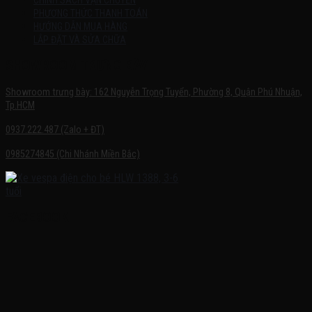
CHÍNH SÁCH VẬN CHUYỂN
PHƯƠNG THỨC THANH TOÁN
HƯỚNG DẪN MUA HÀNG
LẮP ĐẶT VÀ SỬA CHỮA
SHOWROOM TRƯNG BÀY
Showroom trưng bày: 162 Nguyễn Trọng Tuyển, Phường 8, Quận Phú Nhuận,
Tp.HCM
0937.222.487 (Zalo + ĐT)
0985274845 (Chi Nhánh Miền Bắc)
FACEBOOK