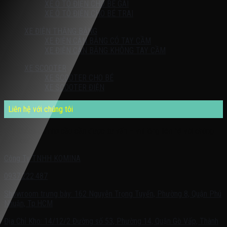
XE Ô TÔ ĐIỆN CHO BÉ GÁI
XE Ô TÔ ĐIỆN CHO BÉ TRAI
XE ĐIỆN THĂNG BẰNG
XE ĐIỆN CÂN BẰNG CÓ TAY CẦM
XE ĐIỆN CÂN BẰNG KHÔNG TAY CẦM
XE SCOOTER
XE SCOOTER CHO BÉ
XE SCOOTER ĐIỆN
Liên hệ với chúng tôi
Quý khách có nhu cầu cần được tư vấn – vui lòng liên hệ với chúng
tôi theo:
Công Ty TNHH KOMINA
0937.222.487
Showroom trưng bày: 162 Nguyễn Trọng Tuyển, Phường 8, Quận Phú
Nhuận, Tp.HCM
Địa Chỉ Kho: 14/12/2 Đường số 53, Phường 14, Quận Gò Vấp, Thành