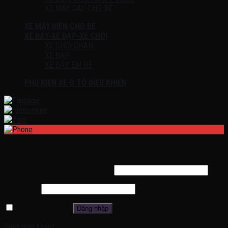
XE MÁY CÀY CHO BÉ
XE MÁY ĐIỆN CHO BÉ
XE ĐẨY-XE ĐẠP-XE CHÒI
XE CHÒI CHÂN
XE ĐẠP
XE ĐẨY EM BÉ
PHỤ KIỆN XE Ô TÔ ĐIỀU KHIỂN
Đăng nhập
Tên tài khoản hoặc địa chỉ email
*
Mật khẩu
*
Ghi nhớ mật khẩu
Đăng nhập
Quên mật khẩu?