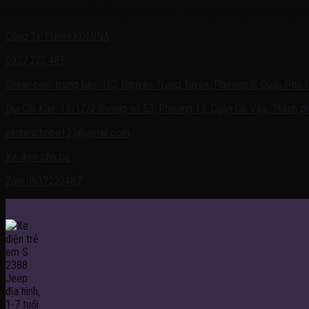
Quý khách có nhu cầu cần được tư vấn – vui lòng liên hệ với chúng tôi 
Công Ty TNHH KOMINA
0937.222.487
Showroom trưng bày: 162 Nguyễn Trọng Tuyển, Phường 8, Quận Phú 
Địa Chỉ Kho: 14/12/2 Đường số 53, Phường 14, Quận Gò Vấp, Thành ph
xedienchobe123@gmail.com
Xe điện cho bé
Zalo:0937222487