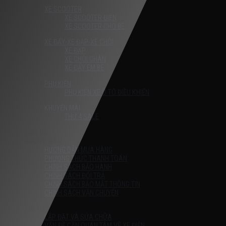
XE SCOOTER
XE SCOOTER ĐIỆN
XE SCOOTER CHO BÉ
XE ĐẨY-XE ĐẠP-XE CHÒI
XE ĐẠP
XE CHÒI CHÂN
XE ĐẨY EM BÉ
PHỤ KIỆN
PHỤ KIỆN XE Ô TÔ ĐIỀU KHIỂN
KHUYẾN MÃI
THỨ 4 SALE
Liên Hệ
HƯỚNG DẪN
HƯỚNG DẪN MUA HÀNG
PHƯƠNG THỨC THANH TOÁN
CHÍNH SÁCH BẢO HÀNH
CHÍNH SÁCH ĐỔI TRẢ
CHÍNH SÁCH BẢO MẬT THÔNG TIN
CHÍNH SÁCH VẬN CHUYỂN
TIN TỨC
LẮP ĐẶT VÀ SỬA CHỮA
VẤN ĐỀ CẦN QUAN TÂM VỀ XE ĐIỆN