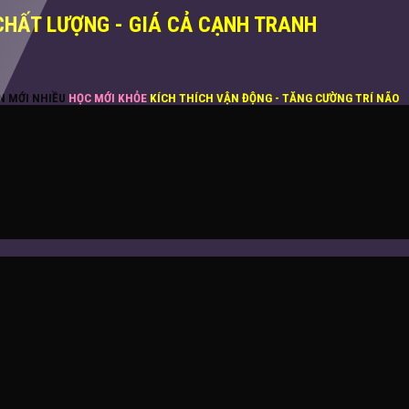
CHẤT LƯỢNG - GIÁ CẢ CẠNH TRANH
ĂN MỚI NHIỀU
HỌC MỚI KHỎE
KÍCH THÍCH VẬN ĐỘNG - TĂNG CƯỜNG TRÍ NÃO