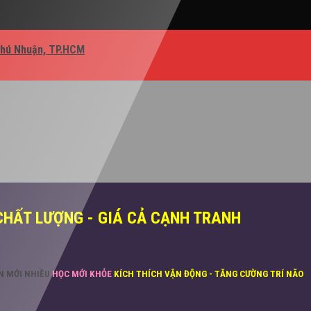
Phú Nhuận, TP.HCM
CHẤT LƯỢNG - GIÁ CẢ CẠNH TRANH
ĂN MỚI NHIỀU
HỌC MỚI KHỎE
KÍCH THÍCH VẬN ĐỘNG - TĂNG CƯỜNG TRÍ NÃO