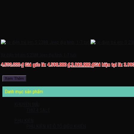
Xe điện trẻ em S 2388 Jeep địa hình, 1-7 tuổi
4.590.000
₫
Giá gốc là: 4.590.000 ₫.
3.990.000
₫
Giá hiện tại là: 3.99
Xem Thêm
Danh mục sản phẩm
KHUYỄN MÃI
THỨ 4 SALE
PHỤ KIỆN
PHỤ KIỆN XE Ô TÔ ĐIỀU KHIỂN