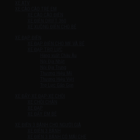
XE ATV
XE CÀO CÀO TRẺ EM
XE CÀO CÀO ĐIỆN
XE ĐIỆN DRIFT 360
XE XUỒNG ĐIỆN CHO BÉ
XE ĐẠP ĐIỆN
XE ĐẠP ĐIỆN CHO MẸ VÀ BÉ
XE ĐẠP TRỢ LỰC
Hàng xuất Châu Âu
Nội Địa Nhật
Nội Địa Trung
Thương Hiệu Mỹ
Thương Hiệu Việt
Trợ Lực Gấp Gọn
XE ĐẨY-XE ĐẠP-XE CHÒI
XE CHÒI CHÂN
XE ĐẠP
XE ĐẨY EM BÉ
XE ĐIỆN 3 BÁNH CHO NGƯỜI GIÀ
XE ĐIỆN 3 BÁNH
XE ĐIỆN 3 BÁNH CÓ MÁI CHE