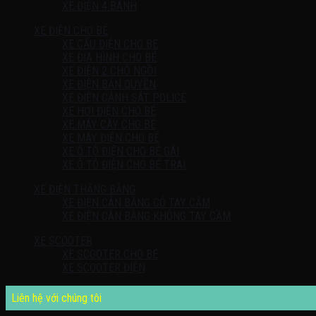
XE ĐIỆN 4 BÁNH
XE ĐIỆN CHO BÉ
XE CẨU ĐIỆN CHO BÉ
XE ĐỊA HÌNH CHO BÉ
XE ĐIỆN 2 CHỖ NGỒI
XE ĐIỆN BẢN QUYỀN
XE ĐIỆN CẢNH SÁT POLICE
XE HƠI ĐIỆN CHO BÉ
XE MÁY CÀY CHO BÉ
XE MÁY ĐIỆN CHO BÉ
XE Ô TÔ ĐIỆN CHO BÉ GÁI
XE Ô TÔ ĐIỆN CHO BÉ TRAI
XE ĐIỆN THĂNG BẰNG
XE ĐIỆN CÂN BẰNG CÓ TAY CẦM
XE ĐIỆN CÂN BẰNG KHÔNG TAY CẦM
XE SCOOTER
XE SCOOTER CHO BÉ
XE SCOOTER ĐIỆN
Liên hệ với chúng tôi