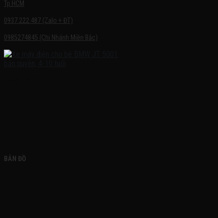
Tp.HCM
0937.222.487 (Zalo + ĐT)
0985274845 (Chi Nhánh Miền Bắc)
FACEBOOK
BẢN ĐỒ