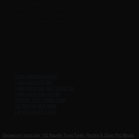
ĐT: 0937222487
Showroom trưng bày: 162 Nguyễn Trọng Tuyển, Phường 8, Quận Phú
Nhuận, Thành phố Hồ Chí Minh
Địa Chỉ Kho : 14/12/2 Đường số 53, Phường 14, Quận Gò Vấp, Thành
phố Hồ Chí Minh (không trưng bày)
MỞ CỬA
Thứ 2 – Chủ Nhật (kể cả ngày lễ)
7h:00 – 21h:00
HƯỚNG DẪN
CHÍNH SÁCH BẢO HÀNH
CHÍNH SÁCH ĐỔI TRẢ
CHÍNH SÁCH BẢO MẬT THÔNG TIN
CHÍNH SÁCH VẬN CHUYỂN
PHƯƠNG THỨC THANH TOÁN
HƯỚNG DẪN MUA HÀNG
LẮP ĐẶT VÀ SỬA CHỮA
SHOWROOM TRƯNG BÀY
Showroom trưng bày: 162 Nguyễn Trọng Tuyển, Phường 8, Quận Phú Nhuận,