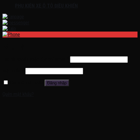
PHỤ KIỆN XE Ô TÔ ĐIỀU KHIỂN
Đăng nhập
Tên tài khoản hoặc địa chỉ email
*
Mật khẩu
*
Ghi nhớ mật khẩu
Đăng nhập
Quên mật khẩu?