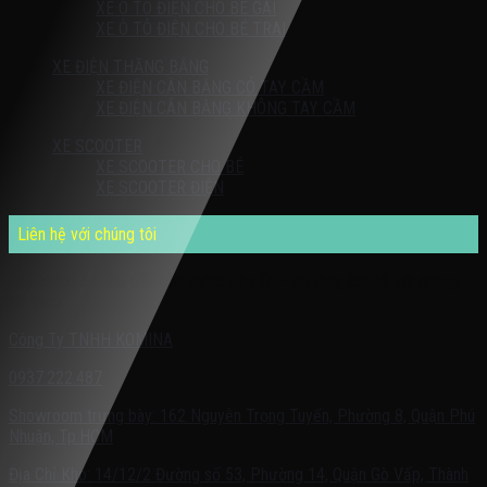
XE Ô TÔ ĐIỆN CHO BÉ GÁI
XE Ô TÔ ĐIỆN CHO BÉ TRAI
XE ĐIỆN THĂNG BẰNG
XE ĐIỆN CÂN BẰNG CÓ TAY CẦM
XE ĐIỆN CÂN BẰNG KHÔNG TAY CẦM
XE SCOOTER
XE SCOOTER CHO BÉ
XE SCOOTER ĐIỆN
Liên hệ với chúng tôi
Quý khách có nhu cầu cần được tư vấn – vui lòng liên hệ với chúng
tôi theo:
Công Ty TNHH KOMINA
0937.222.487
Showroom trưng bày: 162 Nguyễn Trọng Tuyển, Phường 8, Quận Phú
Nhuận, Tp.HCM
Địa Chỉ Kho: 14/12/2 Đường số 53, Phường 14, Quận Gò Vấp, Thành