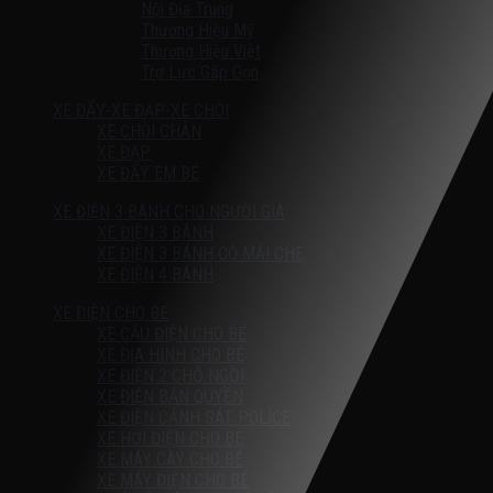
Nội Địa Trung
Thương Hiệu Mỹ
Thương Hiệu Việt
Trợ Lực Gấp Gọn
XE ĐẨY-XE ĐẠP-XE CHÒI
XE CHÒI CHÂN
XE ĐẠP
XE ĐẨY EM BÉ
XE ĐIỆN 3 BÁNH CHO NGƯỜI GIÀ
XE ĐIỆN 3 BÁNH
XE ĐIỆN 3 BÁNH CÓ MÁI CHE
XE ĐIỆN 4 BÁNH
XE ĐIỆN CHO BÉ
XE CẨU ĐIỆN CHO BÉ
XE ĐỊA HÌNH CHO BÉ
XE ĐIỆN 2 CHỖ NGỒI
XE ĐIỆN BẢN QUYỀN
XE ĐIỆN CẢNH SÁT POLICE
XE HƠI ĐIỆN CHO BÉ
XE MÁY CÀY CHO BÉ
XE MÁY ĐIỆN CHO BÉ