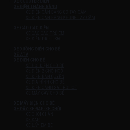
XE SCOOTER ĐIỆN
XE ĐIỆN THĂNG BẰNG
XE ĐIỆN CÂN BẰNG CÓ TAY CẦM
XE ĐIỆN CÂN BẰNG KHÔNG TAY CẦM
XE CÀO CÀO ĐIỆN
XE CÀO CÀO TRẺ EM
XE ĐIỆN DRIFT 360
XE XUỒNG ĐIỆN CHO BÉ
XE ATV
XE ĐIỆN CHO BÉ
XE HƠI ĐIỆN CHO BÉ
XE ĐIỆN 2 CHỖ NGỒI
XE ĐIỆN BẢN QUYỀN
XE ĐỊA HÌNH CHO BÉ
XE ĐIỆN CẢNH SÁT POLICE
XE MÁY CÀY CHO BÉ
XE MÁY ĐIỆN CHO BÉ
XE ĐẨY-XE ĐẠP-XE CHÒI
XE CHÒI CHÂN
XE ĐẠP
XE ĐẨY EM BÉ