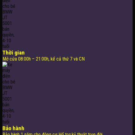
Thời gian
Mở cửa 08:00h – 21:00h, kể cả thứ 7 và CN
Bảo hành
Bảo hành 1 năm cho động cơ Hổ trợ kỷ thuật trọn đời