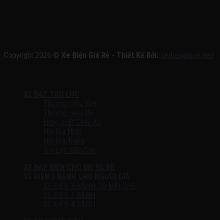
Copyright 2026 ©
Xe Điện Giá Rẻ - Thiết Kế Bởi:
xediengiare.net
XE ĐẠP TRỢ LỰC
Thương Hiệu Việt
Thương Hiệu Mỹ
Hàng xuất Châu Âu
Nội Địa Nhật
Nội Địa Trung
Trợ Lực Gấp Gọn
XE ĐẠP ĐIỆN CHO MẸ VÀ BÉ
XE ĐIỆN 3 BÁNH CHO NGƯỜI GIÀ
XE ĐIỆN 3 BÁNH CÓ MÁI CHE
XE ĐIỆN 3 BÁNH
XE ĐIỆN 4 BÁNH