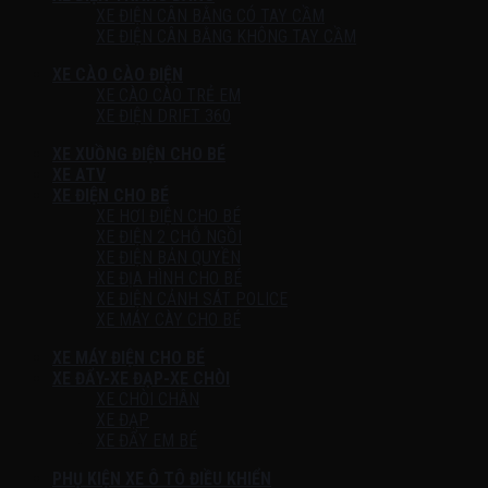
XE ĐIỆN CÂN BẰNG CÓ TAY CẦM
XE ĐIỆN CÂN BẰNG KHÔNG TAY CẦM
XE CÀO CÀO ĐIỆN
XE CÀO CÀO TRẺ EM
XE ĐIỆN DRIFT 360
XE XUỒNG ĐIỆN CHO BÉ
XE ATV
XE ĐIỆN CHO BÉ
XE HƠI ĐIỆN CHO BÉ
XE ĐIỆN 2 CHỖ NGỒI
XE ĐIỆN BẢN QUYỀN
XE ĐỊA HÌNH CHO BÉ
XE ĐIỆN CẢNH SÁT POLICE
XE MÁY CÀY CHO BÉ
XE MÁY ĐIỆN CHO BÉ
XE ĐẨY-XE ĐẠP-XE CHÒI
XE CHÒI CHÂN
XE ĐẠP
XE ĐẨY EM BÉ
PHỤ KIỆN XE Ô TÔ ĐIỀU KHIỂN