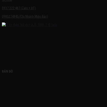
0937.222.487 (Zalo + ĐT)
0985274845 (Chi Nhánh Miền Bắc)
FACEBOOK
BẢN ĐỒ