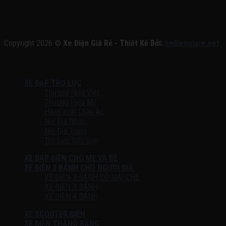
Copyright 2026 ©
Xe Điện Giá Rẻ - Thiết Kế Bởi:
xediengiare.net
XE ĐẠP TRỢ LỰC
Thương Hiệu Việt
Thương Hiệu Mỹ
Hàng xuất Châu Âu
Nội Địa Nhật
Nội Địa Trung
Trợ Lực Gấp Gọn
XE ĐẠP ĐIỆN CHO MẸ VÀ BÉ
XE ĐIỆN 3 BÁNH CHO NGƯỜI GIÀ
XE ĐIỆN 3 BÁNH CÓ MÁI CHE
XE ĐIỆN 3 BÁNH
XE ĐIỆN 4 BÁNH
XE SCOOTER ĐIỆN
XE ĐIỆN THĂNG BẰNG