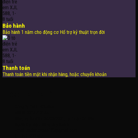
Bảo hành
Bảo hành 1 năm cho động cơ Hổ trợ kỷ thuật trọn đời
Thanh toán
Thanh toán tiền mặt khi nhận hàng, hoặc chuyển khoản
THÔNG TIN LIÊN HỆ
Công Ty TNHH KOMINA
MSDN: 0316713134
Đăng ký lần đầu: 08/02/2021, tại Quận Gò Vấp
Người đại diện: Đặng Duy Khánh
Email: xedienchobe123@gmail.com
ĐT: 0937222487