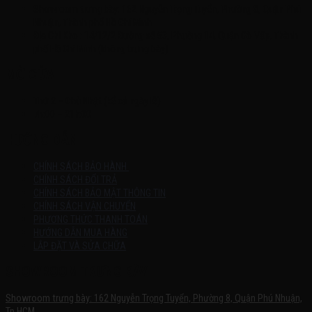
Showroom trưng bày: 162 Nguyễn Trọng Tuyển, Phường 8, Quận Phú
Nhuận, Thành phố Hồ Chí Minh
Địa Chỉ Kho : 14/12/2 Đường số 53, Phường 14, Quận Gò Vấp, Thành
phố Hồ Chí Minh (không trưng bày)
MỞ CỬA
Thứ 2 – Chủ Nhật (kể cả ngày lễ)
7h:00 – 21h:00
HƯỚNG DẪN
CHÍNH SÁCH BẢO HÀNH
CHÍNH SÁCH ĐỔI TRẢ
CHÍNH SÁCH BẢO MẬT THÔNG TIN
CHÍNH SÁCH VẬN CHUYỂN
PHƯƠNG THỨC THANH TOÁN
HƯỚNG DẪN MUA HÀNG
LẮP ĐẶT VÀ SỬA CHỮA
SHOWROOM TRƯNG BÀY
Showroom trưng bày: 162 Nguyễn Trọng Tuyển, Phường 8, Quận Phú Nhuận,
Tp.HCM