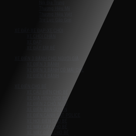
Nội Địa Trung
Thương Hiệu Mỹ
Thương Hiệu Việt
Trợ Lực Gấp Gọn
XE ĐẨY-XE ĐẠP-XE CHÒI
XE CHÒI CHÂN
XE ĐẠP
XE ĐẨY EM BÉ
XE ĐIỆN 3 BÁNH CHO NGƯỜI GIÀ
XE ĐIỆN 3 BÁNH
XE ĐIỆN 3 BÁNH CÓ MÁI CHE
XE ĐIỆN 4 BÁNH
XE ĐIỆN CHO BÉ
XE CẨU ĐIỆN CHO BÉ
XE ĐỊA HÌNH CHO BÉ
XE ĐIỆN 2 CHỖ NGỒI
XE ĐIỆN BẢN QUYỀN
XE ĐIỆN CẢNH SÁT POLICE
XE HƠI ĐIỆN CHO BÉ
XE MÁY CÀY CHO BÉ
XE MÁY ĐIỆN CHO BÉ