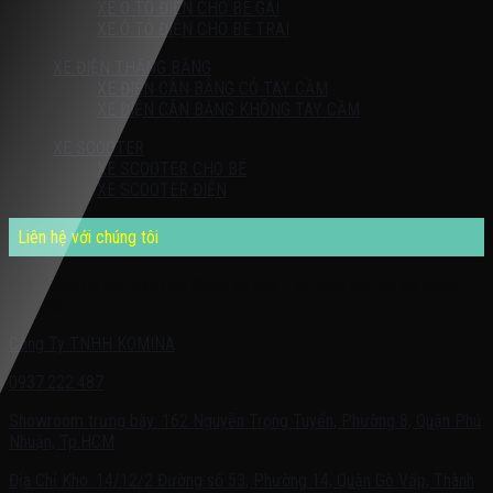
XE Ô TÔ ĐIỆN CHO BÉ GÁI
XE Ô TÔ ĐIỆN CHO BÉ TRAI
XE ĐIỆN THĂNG BẰNG
XE ĐIỆN CÂN BẰNG CÓ TAY CẦM
XE ĐIỆN CÂN BẰNG KHÔNG TAY CẦM
XE SCOOTER
XE SCOOTER CHO BÉ
XE SCOOTER ĐIỆN
Liên hệ với chúng tôi
Quý khách có nhu cầu cần được tư vấn – vui lòng liên hệ với chúng
tôi theo:
Công Ty TNHH KOMINA
0937.222.487
Showroom trưng bày: 162 Nguyễn Trọng Tuyển, Phường 8, Quận Phú
Nhuận, Tp.HCM
Địa Chỉ Kho: 14/12/2 Đường số 53, Phường 14, Quận Gò Vấp, Thành