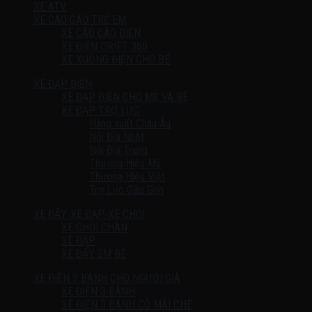
XE ATV
XE CÀO CÀO TRẺ EM
XE CÀO CÀO ĐIỆN
XE ĐIỆN DRIFT 360
XE XUỒNG ĐIỆN CHO BÉ
XE ĐẠP ĐIỆN
XE ĐẠP ĐIỆN CHO MẸ VÀ BÉ
XE ĐẠP TRỢ LỰC
Hàng xuất Châu Âu
Nội Địa Nhật
Nội Địa Trung
Thương Hiệu Mỹ
Thương Hiệu Việt
Trợ Lực Gấp Gọn
XE ĐẨY-XE ĐẠP-XE CHÒI
XE CHÒI CHÂN
XE ĐẠP
XE ĐẨY EM BÉ
XE ĐIỆN 3 BÁNH CHO NGƯỜI GIÀ
XE ĐIỆN 3 BÁNH
XE ĐIỆN 3 BÁNH CÓ MÁI CHE