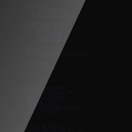
XE SCOOTER
XE SCOOTER ĐIỆN
XE SCOOTER CHO BÉ
XE ĐẨY-XE ĐẠP-XE CHÒI
XE ĐẠP
XE CHÒI CHÂN
XE ĐẨY EM BÉ
PHỤ KIỆN
PHỤ KIỆN XE Ô TÔ ĐIỀU KHIỂN
KHUYẾN MÃI
THỨ 4 SALE
Liên Hệ
HƯỚNG DẪN
HƯỚNG DẪN MUA HÀNG
PHƯƠNG THỨC THANH TOÁN
CHÍNH SÁCH BẢO HÀNH
CHÍNH SÁCH ĐỔI TRẢ
CHÍNH SÁCH BẢO MẬT THÔNG TIN
CHÍNH SÁCH VẬN CHUYỂN
TIN TỨC
LẮP ĐẶT VÀ SỬA CHỮA
VẤN ĐỀ CẦN QUAN TÂM VỀ XE ĐIỆN