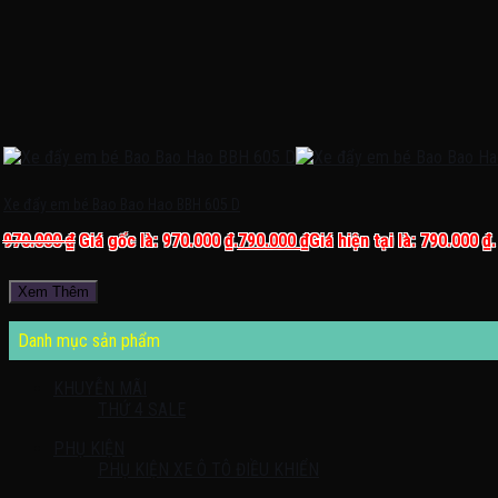
Xe đẩy em bé Bao Bao Hao BBH 605 D
970.000
₫
Giá gốc là: 970.000 ₫.
790.000
₫
Giá hiện tại là: 790.000 ₫.
Xem Thêm
Danh mục sản phẩm
KHUYỄN MÃI
THỨ 4 SALE
PHỤ KIỆN
PHỤ KIỆN XE Ô TÔ ĐIỀU KHIỂN