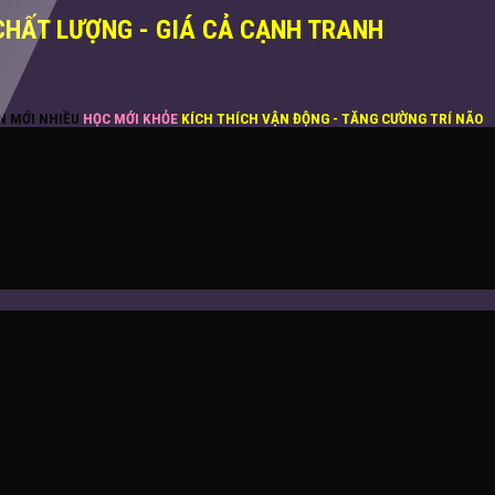
CHẤT LƯỢNG - GIÁ CẢ CẠNH TRANH
ĂN MỚI NHIỀU
HỌC MỚI KHỎE
KÍCH THÍCH VẬN ĐỘNG - TĂNG CƯỜNG TRÍ NÃO