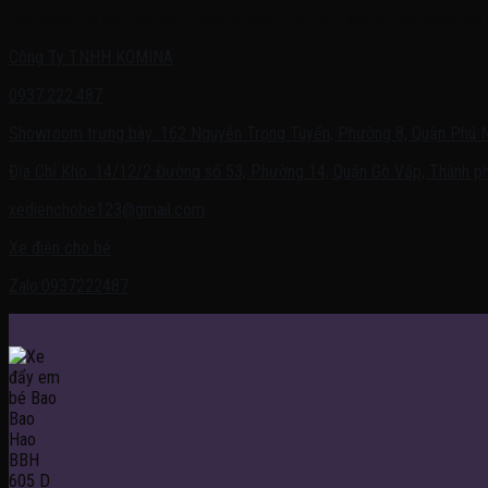
Quý khách có nhu cầu cần được tư vấn – vui lòng liên hệ với chúng tôi 
Công Ty TNHH KOMINA
0937.222.487
Showroom trưng bày: 162 Nguyễn Trọng Tuyển, Phường 8, Quận Phú 
Địa Chỉ Kho: 14/12/2 Đường số 53, Phường 14, Quận Gò Vấp, Thành ph
xedienchobe123@gmail.com
Xe điện cho bé
Zalo:0937222487