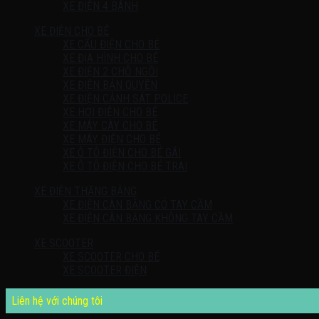
XE ĐIỆN 4 BÁNH
XE ĐIỆN CHO BÉ
XE CẨU ĐIỆN CHO BÉ
XE ĐỊA HÌNH CHO BÉ
XE ĐIỆN 2 CHỖ NGỒI
XE ĐIỆN BẢN QUYỀN
XE ĐIỆN CẢNH SÁT POLICE
XE HƠI ĐIỆN CHO BÉ
XE MÁY CÀY CHO BÉ
XE MÁY ĐIỆN CHO BÉ
XE Ô TÔ ĐIỆN CHO BÉ GÁI
XE Ô TÔ ĐIỆN CHO BÉ TRAI
XE ĐIỆN THĂNG BẰNG
XE ĐIỆN CÂN BẰNG CÓ TAY CẦM
XE ĐIỆN CÂN BẰNG KHÔNG TAY CẦM
XE SCOOTER
XE SCOOTER CHO BÉ
XE SCOOTER ĐIỆN
Liên hệ với chúng tôi