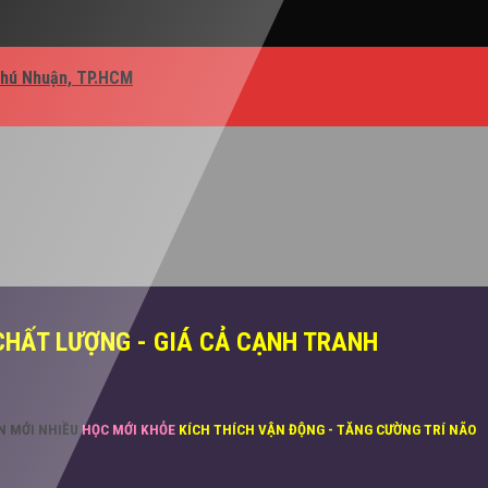
Phú Nhuận, TP.HCM
CHẤT LƯỢNG - GIÁ CẢ CẠNH TRANH
ĂN MỚI NHIỀU
HỌC MỚI KHỎE
KÍCH THÍCH VẬN ĐỘNG - TĂNG CƯỜNG TRÍ NÃO