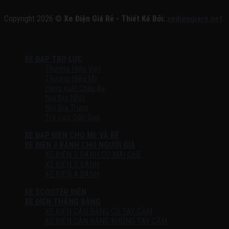
Copyright 2026 ©
Xe Điện Giá Rẻ - Thiết Kế Bởi:
xediengiare.net
XE ĐẠP TRỢ LỰC
Thương Hiệu Việt
Thương Hiệu Mỹ
Hàng xuất Châu Âu
Nội Địa Nhật
Nội Địa Trung
Trợ Lực Gấp Gọn
XE ĐẠP ĐIỆN CHO MẸ VÀ BÉ
XE ĐIỆN 3 BÁNH CHO NGƯỜI GIÀ
XE ĐIỆN 3 BÁNH CÓ MÁI CHE
XE ĐIỆN 3 BÁNH
XE ĐIỆN 4 BÁNH
XE SCOOTER ĐIỆN
XE ĐIỆN THĂNG BẰNG
XE ĐIỆN CÂN BẰNG CÓ TAY CẦM
XE ĐIỆN CÂN BẰNG KHÔNG TAY CẦM