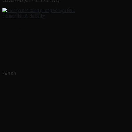
0985274845 (Chi Nhánh Miền Bắc)
FACEBOOK
BẢN ĐỒ