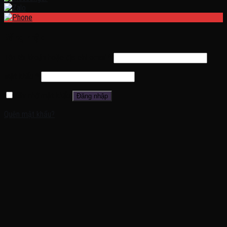
Đăng nhập
Tên tài khoản hoặc địa chỉ email
*
Mật khẩu
*
Ghi nhớ mật khẩu
Đăng nhập
Quên mật khẩu?