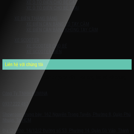
XE Ô TÔ ĐIỆN CHO BÉ GÁI
XE Ô TÔ ĐIỆN CHO BÉ TRAI
XE ĐIỆN THĂNG BẰNG
XE ĐIỆN CÂN BẰNG CÓ TAY CẦM
XE ĐIỆN CÂN BẰNG KHÔNG TAY CẦM
XE SCOOTER
XE SCOOTER CHO BÉ
XE SCOOTER ĐIỆN
Liên hệ với chúng tôi
Quý khách có nhu cầu cần được tư vấn – vui lòng liên hệ với chúng
tôi theo:
Công Ty TNHH KOMINA
0937.222.487
Showroom trưng bày: 162 Nguyễn Trọng Tuyển, Phường 8, Quận Phú
Nhuận, Tp.HCM
Địa Chỉ Kho: 14/12/2 Đường số 53, Phường 14, Quận Gò Vấp, Thành