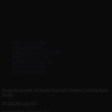
phố Hồ Chí Minh (không trưng bày)
MỞ CỬA
Thứ 2 – Chủ Nhật (kể cả ngày lễ)
7h:00 – 21h:00
HƯỚNG DẪN
CHÍNH SÁCH BẢO HÀNH
CHÍNH SÁCH ĐỔI TRẢ
CHÍNH SÁCH BẢO MẬT THÔNG TIN
CHÍNH SÁCH VẬN CHUYỂN
PHƯƠNG THỨC THANH TOÁN
HƯỚNG DẪN MUA HÀNG
LẮP ĐẶT VÀ SỬA CHỮA
SHOWROOM TRƯNG BÀY
Showroom trưng bày: 162 Nguyễn Trọng Tuyển, Phường 8, Quận Phú Nhuận,
Tp.HCM
0937.222.487 (Zalo + ĐT)