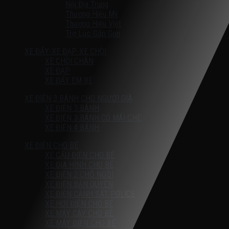
Nội Địa Trung
Thương Hiệu Mỹ
Thương Hiệu Việt
Trợ Lực Gấp Gọn
XE ĐẨY-XE ĐẠP-XE CHÒI
XE CHÒI CHÂN
XE ĐẠP
XE ĐẨY EM BÉ
XE ĐIỆN 3 BÁNH CHO NGƯỜI GIÀ
XE ĐIỆN 3 BÁNH
XE ĐIỆN 3 BÁNH CÓ MÁI CHE
XE ĐIỆN 4 BÁNH
XE ĐIỆN CHO BÉ
XE CẨU ĐIỆN CHO BÉ
XE ĐỊA HÌNH CHO BÉ
XE ĐIỆN 2 CHỖ NGỒI
XE ĐIỆN BẢN QUYỀN
XE ĐIỆN CẢNH SÁT POLICE
XE HƠI ĐIỆN CHO BÉ
XE MÁY CÀY CHO BÉ
XE MÁY ĐIỆN CHO BÉ