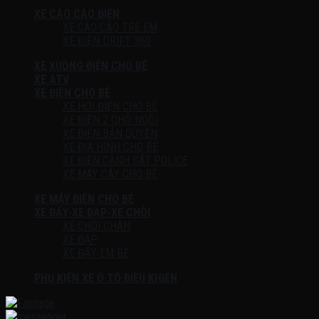
XE CÀO CÀO ĐIỆN
XE CÀO CÀO TRẺ EM
XE ĐIỆN DRIFT 360
XE XUỒNG ĐIỆN CHO BÉ
XE ATV
XE ĐIỆN CHO BÉ
XE HƠI ĐIỆN CHO BÉ
XE ĐIỆN 2 CHỖ NGỒI
XE ĐIỆN BẢN QUYỀN
XE ĐỊA HÌNH CHO BÉ
XE ĐIỆN CẢNH SÁT POLICE
XE MÁY CÀY CHO BÉ
XE MÁY ĐIỆN CHO BÉ
XE ĐẨY-XE ĐẠP-XE CHÒI
XE CHÒI CHÂN
XE ĐẠP
XE ĐẨY EM BÉ
PHỤ KIỆN XE Ô TÔ ĐIỀU KHIỂN