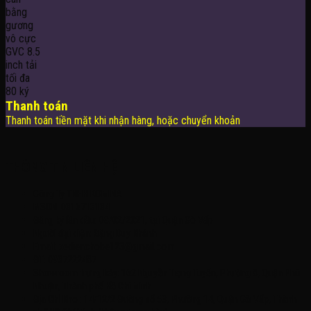
Thanh toán
Thanh toán tiền mặt khi nhận hàng, hoặc chuyển khoản
THÔNG TIN LIÊN HỆ
Công Ty TNHH KOMINA
MSDN: 0316713134
Đăng ký lần đầu: 08/02/2021, tại Quận Gò Vấp
Người đại diện: Đặng Duy Khánh
Email: xedienchobe123@gmail.com
ĐT: 0937222487
Showroom trưng bày: 162 Nguyễn Trọng Tuyển, Phường 8, Quận Phú
Nhuận, Thành phố Hồ Chí Minh
Địa Chỉ Kho : 14/12/2 Đường số 53, Phường 14, Quận Gò Vấp, Thành