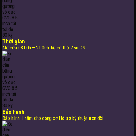
Thời gian
Mở cửa 08:00h – 21:00h, kể cả thứ 7 và CN
Bảo hành
Bảo hành 1 năm cho động cơ Hổ trợ kỷ thuật trọn đời