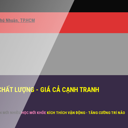
Phú Nhuận, TP.HCM
CHẤT LƯỢNG - GIÁ CẢ CẠNH TRANH
ĂN MỚI NHIỀU
HỌC MỚI KHỎE
KÍCH THÍCH VẬN ĐỘNG - TĂNG CƯỜNG TRÍ NÃO