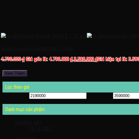
Xe điện trẻ em địa hình Nel-918, 1-10 tuổi
4.790.000
₫
Giá gốc là: 4.790.000 ₫.
3.590.000
₫
Giá hiện tại là: 3.59
Xem Thêm
Lọc theo giá
Giá thấp nhất
Giá cao nhất
Danh mục sản phẩm
KHUYỄN MÃI
THỨ 4 SALE