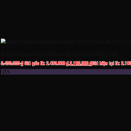
Xe điện cho bé Lamborghini Aventador HD 918, tải tối đa 25 ký, 1-4 tuổi
2.490.000
₫
Giá gốc là: 2.490.000 ₫.
2.190.000
₫
Giá hiện tại là: 2.19
-25%