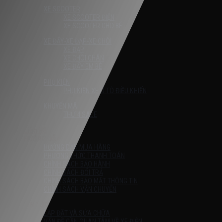
XE SCOOTER
XE SCOOTER ĐIỆN
XE SCOOTER CHO BÉ
XE ĐẨY-XE ĐẠP-XE CHÒI
XE ĐẠP
XE CHÒI CHÂN
XE ĐẨY EM BÉ
PHỤ KIỆN
PHỤ KIỆN XE Ô TÔ ĐIỀU KHIỂN
KHUYẾN MÃI
THỨ 4 SALE
Liên Hệ
HƯỚNG DẪN
HƯỚNG DẪN MUA HÀNG
PHƯƠNG THỨC THANH TOÁN
CHÍNH SÁCH BẢO HÀNH
CHÍNH SÁCH ĐỔI TRẢ
CHÍNH SÁCH BẢO MẬT THÔNG TIN
CHÍNH SÁCH VẬN CHUYỂN
TIN TỨC
LẮP ĐẶT VÀ SỬA CHỮA
VẤN ĐỀ CẦN QUAN TÂM VỀ XE ĐIỆN