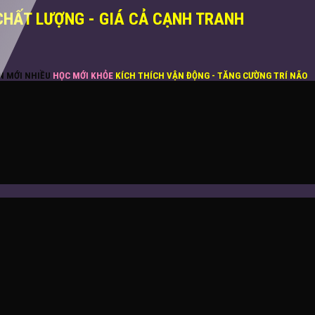
CHẤT LƯỢNG - GIÁ CẢ CẠNH TRANH
ĂN MỚI NHIỀU
HỌC MỚI KHỎE
KÍCH THÍCH VẬN ĐỘNG - TĂNG CƯỜNG TRÍ NÃO