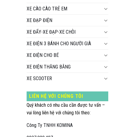
XE CÀO CÀO TRẺ EM
XE ĐẠP ĐIỆN
XE ĐẨY-XE ĐẠP-XE CHÒI
XE ĐIỆN 3 BÁNH CHO NGƯỜI GIÀ
XE ĐIỆN CHO BÉ
XE ĐIỆN THĂNG BẰNG
XE SCOOTER
LIÊN HỆ VỚI CHÚNG TÔI
Quý khách có nhu cầu cần được tư vấn –
vui lòng liên hệ với chúng tôi theo:
Công Ty TNHH KOMINA