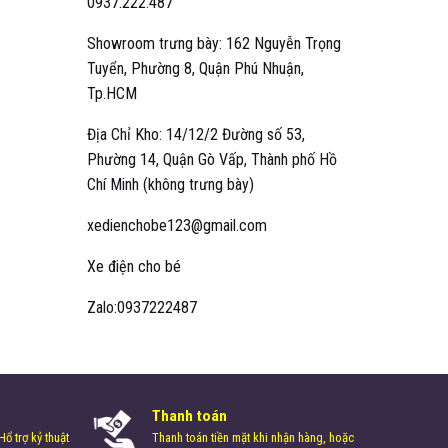
0937.222.487
Showroom trưng bày: 162 Nguyễn Trọng
Tuyển, Phường 8, Quận Phú Nhuận,
Tp.HCM
Địa Chỉ Kho: 14/12/2 Đường số 53,
Phường 14, Quận Gò Vấp, Thành phố Hồ
Chí Minh (không trưng bày)
xedienchobe123@gmail.com
Xe điện cho bé
Zalo:0937222487
Thanh toán
ổ trợ kỷ thuật
Thanh toán tiền mặt khi nhận hàng, hoặc