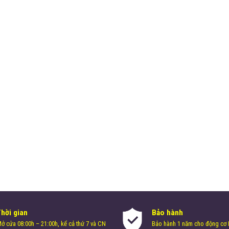
Thời gian
Bảo hành
ở cửa 08:00h – 21:00h, kể cả thứ 7 và CN
Bảo hành 1 năm cho động cơ H