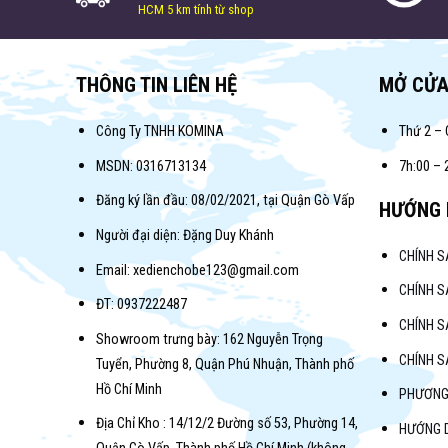
HCM 5 km tính từ shop
THÔNG TIN LIÊN HỆ
MỞ CỬ
Công Ty TNHH KOMINA
Thứ 2 – 
MSDN: 0316713134
7h:00 – 
Đăng ký lần đầu: 08/02/2021, tại Quận Gò Vấp
HƯỚNG 
Người đại diện: Đặng Duy Khánh
CHÍNH 
Email: xedienchobe123@gmail.com
CHÍNH S
ĐT: 0937222487
CHÍNH S
Showroom trưng bày: 162 Nguyễn Trọng
CHÍNH 
Tuyển, Phường 8, Quận Phú Nhuận, Thành phố
Hồ Chí Minh
PHƯƠNG
Địa Chỉ Kho : 14/12/2 Đường số 53, Phường 14,
HƯỚNG 