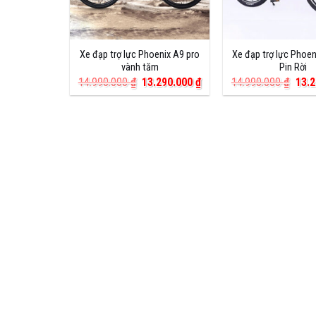
Xe đạp trợ lực Phoenix A9 pro
Xe đạp trợ lực Phoen
vành tăm
Pin Rời
Giá
Giá
Giá
14.990.000
₫
13.290.000
₫
14.990.000
₫
13.
gốc
hiện
gốc
là:
tại
là:
14.990.000 ₫.
là:
14.9
13.290.000 ₫.