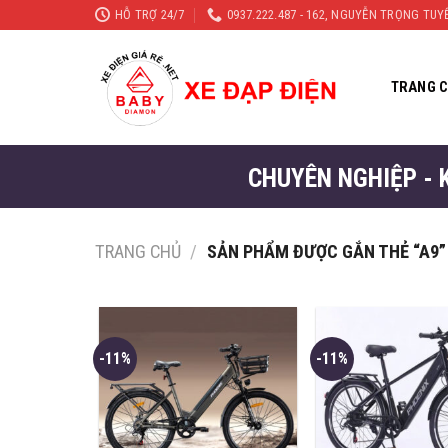
Skip
HỖ TRỢ 24/7
0937.222.487 - 162, NGUYỄN TRỌNG TU
to
content
TRANG 
CHUYÊN NGHIỆP - 
TRANG CHỦ
/
SẢN PHẨM ĐƯỢC GẮN THẺ “A9”
-11%
-11%