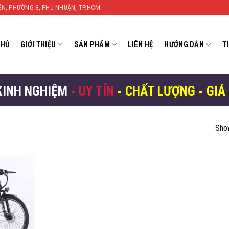
YỂN, PHƯỜNG 8, PHÚ NHUẬN, TP.HCM
CHỦ
GIỚI THIỆU
SẢN PHẨM
LIÊN HỆ
HƯỚNG DẪN
T
KINH NGHIỆM
- UY TÍN
- CHẤT LƯỢNG - GIÁ
Show