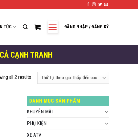
IN TỨC
ĐĂNG NHẬP / ĐĂNG KÝ
 CẢ CẠNH TRANH
ing all 2 results
DANH MỤC SẢN PHẨM
KHUYỄN MÃI
PHỤ KIỆN
XE ATV