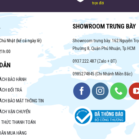
trọn đời
A
SHOWROOM TRƯNG BÀY
Chủ Nhật (kể cả ngày lễ)
Showroom trưng bày: 162 Nguyễn Trọ
Phường 8, Quận Phú Nhuận, Tp.HCM
21h:00
0937.222.487 (Zalo + ĐT)
DẪN
0985274845 (Chi Nhánh Miền Bắc)
SÁCH BẢO HÀNH
ÁCH ĐỔI TRẢ
ÁCH BẢO MẬT THÔNG TIN
SÁCH VẬN CHUYỂN
 THỨC THANH TOÁN
DẪN MUA HÀNG