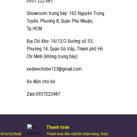
0937.222.487
Showroom trưng bày: 162 Nguyễn Trọng
Tuyển, Phường 8, Quận Phú Nhuận,
Tp.HCM
Địa Chỉ Kho: 14/12/2 Đường số 53,
Phường 14, Quận Gò Vấp, Thành phố Hồ
Chí Minh (không trưng bày)
xedienchobe123@gmail.com
Xe điện cho bé
Zalo:0937222487
Thanh toán
ổ trợ kỷ thuật
Thanh toán tiền mặt khi nhận hàng, hoặc