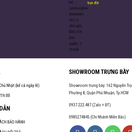
trọn đời
A
SHOWROOM TRƯNG BÀY
Chủ Nhật (kể cả ngày lễ)
Showroom trưng bày: 162 Nguyễn Trọ
Phường 8, Quận Phú Nhuận, Tp.HCM
21h:00
0937.222.487 (Zalo + ĐT)
DẪN
0985274845 (Chi Nhánh Miền Bắc)
SÁCH BẢO HÀNH