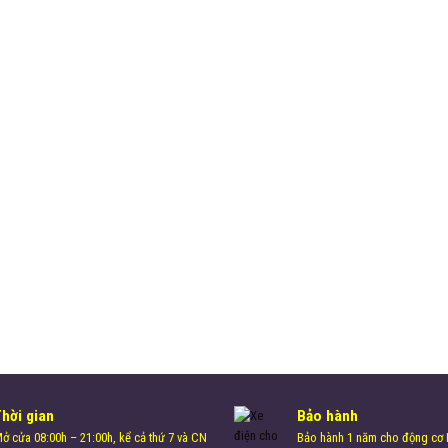
Thời gian
Bảo hành
ở cửa 08:00h – 21:00h, kể cả thứ 7 và CN
Bảo hành 1 năm cho động cơ H