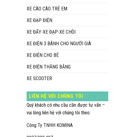
XE CÀO CÀO TRẺ EM
XE ĐẠP ĐIỆN
XE ĐẨY-XE ĐẠP-XE CHÒI
XE ĐIỆN 3 BÁNH CHO NGƯỜI GIÀ
XE ĐIỆN CHO BÉ
XE ĐIỆN THĂNG BẰNG
XE SCOOTER
LIÊN HỆ VỚI CHÚNG TÔI
Quý khách có nhu cầu cần được tư vấn –
vui lòng liên hệ với chúng tôi theo:
Công Ty TNHH KOMINA