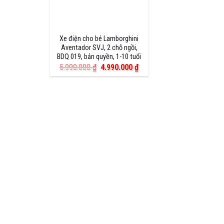
Xe điện cho bé Lamborghini
Aventador SVJ, 2 chỗ ngồi,
BDQ 019, bản quyền, 1-10 tuổi
Giá
Giá
5.990.000
₫
4.990.000
₫
gốc
hiện
là:
tại
5.990.000 ₫.
là:
4.990.000 ₫.