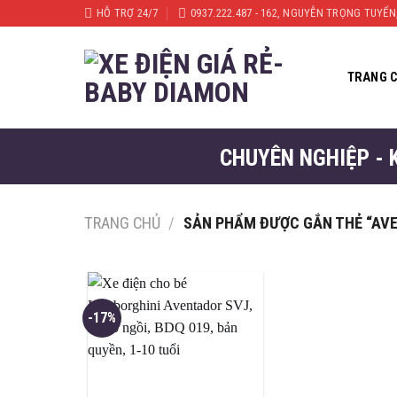
Skip
HỖ TRỢ 24/7
0937.222.487 - 162, NGUYỄN TRỌNG TUYỂ
to
content
TRANG 
CHUYÊN NGHIỆP - 
TRANG CHỦ
/
SẢN PHẨM ĐƯỢC GẮN THẺ “AV
-17%