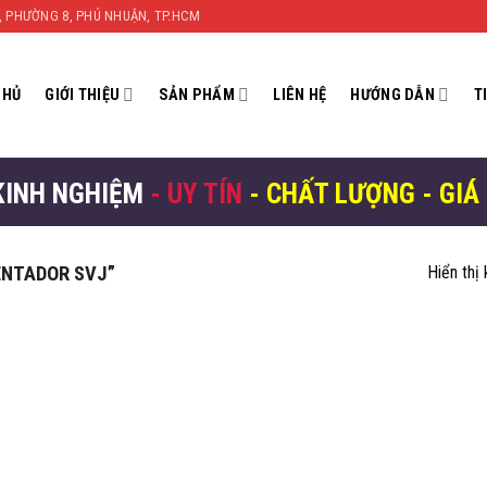
N, PHƯỜNG 8, PHÚ NHUẬN, TP.HCM
CHỦ
GIỚI THIỆU
SẢN PHẨM
LIÊN HỆ
HƯỚNG DẪN
T
KINH NGHIỆM
- UY TÍN
- CHẤT LƯỢNG - GIÁ
ENTADOR SVJ”
Hiển thị