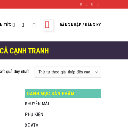
IN TỨC
ĐĂNG NHẬP / ĐĂNG KÝ
 CẢ CẠNH TRANH
 kết quả duy nhất
DANH MỤC SẢN PHẨM
KHUYỄN MÃI
PHỤ KIỆN
XE ATV