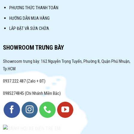
PHƯƠNG THỨC THANH TOÁN
HƯỚNG DẪN MUA HÀNG
LẮP ĐẶT VÀ SỬA CHỮA
SHOWROOM TRƯNG BÀY
Showroom trưng bày: 162 Nguyễn Trọng Tuyển, Phường 8, Quận Phú Nhuận,
Tp.HCM
0937.222.487 (Zalo + ĐT)
0985274845 (Chi Nhánh Miền Bắc)