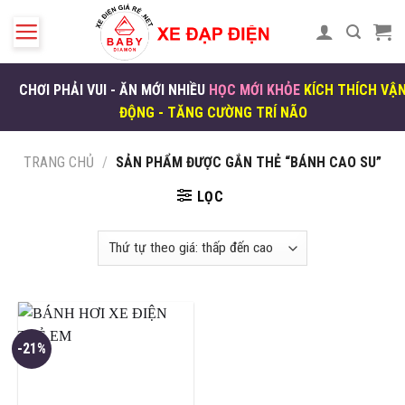
Skip
to
content
CHƠI PHẢI VUI - ĂN MỚI NHIỀU
HỌC MỚI KHỎE
KÍCH THÍCH VẬ
ĐỘNG - TĂNG CƯỜNG TRÍ NÃO
TRANG CHỦ
/
SẢN PHẨM ĐƯỢC GẮN THẺ “BÁNH CAO SU”
LỌC
-21%