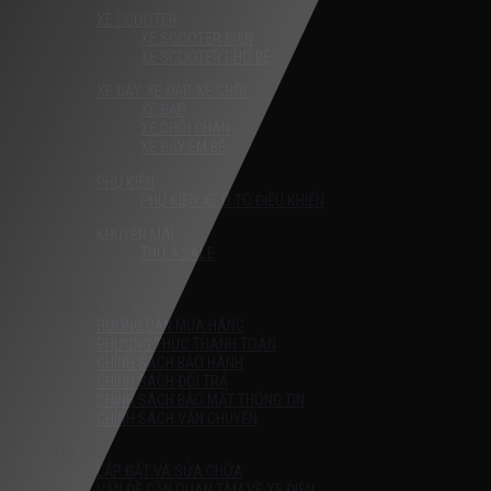
XE SCOOTER
XE SCOOTER ĐIỆN
XE SCOOTER CHO BÉ
XE ĐẨY-XE ĐẠP-XE CHÒI
XE ĐẠP
XE CHÒI CHÂN
XE ĐẨY EM BÉ
PHỤ KIỆN
PHỤ KIỆN XE Ô TÔ ĐIỀU KHIỂN
KHUYẾN MÃI
THỨ 4 SALE
Liên Hệ
HƯỚNG DẪN
HƯỚNG DẪN MUA HÀNG
PHƯƠNG THỨC THANH TOÁN
CHÍNH SÁCH BẢO HÀNH
CHÍNH SÁCH ĐỔI TRẢ
CHÍNH SÁCH BẢO MẬT THÔNG TIN
CHÍNH SÁCH VẬN CHUYỂN
TIN TỨC
LẮP ĐẶT VÀ SỬA CHỮA
VẤN ĐỀ CẦN QUAN TÂM VỀ XE ĐIỆN