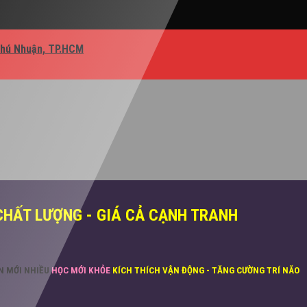
Phú Nhuận, TP.HCM
CHẤT LƯỢNG - GIÁ CẢ CẠNH TRANH
ĂN MỚI NHIỀU
HỌC MỚI KHỎE
KÍCH THÍCH VẬN ĐỘNG - TĂNG CƯỜNG TRÍ NÃO