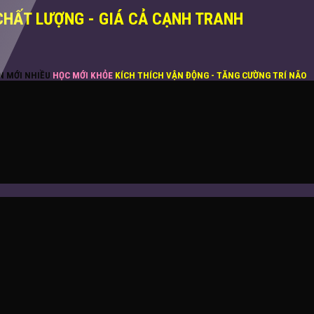
CHẤT LƯỢNG - GIÁ CẢ CẠNH TRANH
ĂN MỚI NHIỀU
HỌC MỚI KHỎE
KÍCH THÍCH VẬN ĐỘNG - TĂNG CƯỜNG TRÍ NÃO