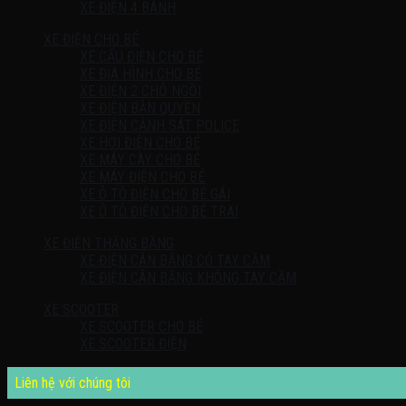
XE ĐIỆN 4 BÁNH
XE ĐIỆN CHO BÉ
XE CẨU ĐIỆN CHO BÉ
XE ĐỊA HÌNH CHO BÉ
XE ĐIỆN 2 CHỖ NGỒI
XE ĐIỆN BẢN QUYỀN
XE ĐIỆN CẢNH SÁT POLICE
XE HƠI ĐIỆN CHO BÉ
XE MÁY CÀY CHO BÉ
XE MÁY ĐIỆN CHO BÉ
XE Ô TÔ ĐIỆN CHO BÉ GÁI
XE Ô TÔ ĐIỆN CHO BÉ TRAI
XE ĐIỆN THĂNG BẰNG
XE ĐIỆN CÂN BẰNG CÓ TAY CẦM
XE ĐIỆN CÂN BẰNG KHÔNG TAY CẦM
XE SCOOTER
XE SCOOTER CHO BÉ
XE SCOOTER ĐIỆN
Liên hệ với chúng tôi