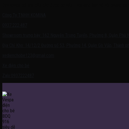
Quý khách có nhu cầu cần được tư vấn – vui lòng liên hệ với chúng tôi 
Công Ty TNHH KOMINA
0937.222.487
Showroom trưng bày: 162 Nguyễn Trọng Tuyển, Phường 8, Quận Phú 
Địa Chỉ Kho: 14/12/2 Đường số 53, Phường 14, Quận Gò Vấp, Thành ph
xedienchobe123@gmail.com
Xe điện cho bé
Zalo:0937222487