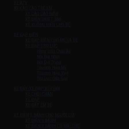
XE ATV
XE CÀO CÀO TRẺ EM
XE CÀO CÀO ĐIỆN
XE ĐIỆN DRIFT 360
XE XUỒNG ĐIỆN CHO BÉ
XE ĐẠP ĐIỆN
XE ĐẠP ĐIỆN CHO MẸ VÀ BÉ
XE ĐẠP TRỢ LỰC
Hàng xuất Châu Âu
Nội Địa Nhật
Nội Địa Trung
Thương Hiệu Mỹ
Thương Hiệu Việt
Trợ Lực Gấp Gọn
XE ĐẨY-XE ĐẠP-XE CHÒI
XE CHÒI CHÂN
XE ĐẠP
XE ĐẨY EM BÉ
XE ĐIỆN 3 BÁNH CHO NGƯỜI GIÀ
XE ĐIỆN 3 BÁNH
XE ĐIỆN 3 BÁNH CÓ MÁI CHE