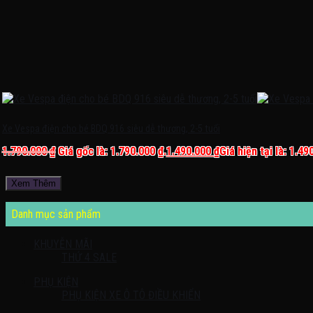
Xe Vespa điện cho bé BDQ 916 siêu dễ thương, 2-5 tuổi
1.790.000
₫
Giá gốc là: 1.790.000 ₫.
1.490.000
₫
Giá hiện tại là: 1.49
Xem Thêm
Danh mục sản phẩm
KHUYỄN MÃI
THỨ 4 SALE
PHỤ KIỆN
PHỤ KIỆN XE Ô TÔ ĐIỀU KHIỂN