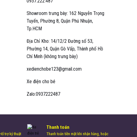
0937.222.487
Showroom trưng bày: 162 Nguyễn Trọng
Tuyển, Phường 8, Quận Phú Nhuận,
Tp.HCM
Địa Chỉ Kho: 14/12/2 Đường số 53,
Phường 14, Quận Gò Vấp, Thành phố Hồ
Chí Minh (không trưng bày)
xedienchobe123@gmail.com
Xe điện cho bé
Zalo:0937222487
Thanh toán
ổ trợ kỷ thuật
Thanh toán tiền mặt khi nhận hàng, hoặc