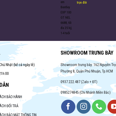
trọn đời
A
SHOWROOM TRƯNG BÀY
Chủ Nhật (kể cả ngày lễ)
Showroom trưng bày: 162 Nguyễn Trọ
Phường 8, Quận Phú Nhuận, Tp.HCM
21h:00
0937.222.487 (Zalo + ĐT)
DẪN
0985274845 (Chi Nhánh Miền Bắc)
SÁCH BẢO HÀNH
ÁCH ĐỔI TRẢ
ÁCH BẢO MẬT THÔNG TIN