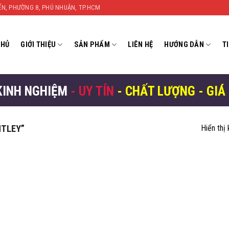
YỂN, PHƯỜNG 8, PHÚ NHUẬN, TP.HCM
CHỦ
GIỚI THIỆU
SẢN PHẨM
LIÊN HỆ
HƯỚNG DẪN
T
KINH NGHIỆM
- UY TÍN
- CHẤT LƯỢNG - GIÁ
NTLEY”
Hiển thị