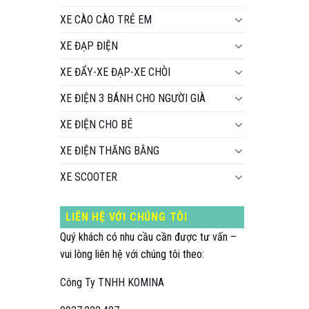
XE CÀO CÀO TRẺ EM
XE ĐẠP ĐIỆN
XE ĐẨY-XE ĐẠP-XE CHÒI
XE ĐIỆN 3 BÁNH CHO NGƯỜI GIÀ
XE ĐIỆN CHO BÉ
XE ĐIỆN THĂNG BẰNG
XE SCOOTER
LIÊN HỆ VỚI CHÚNG TÔI
Quý khách có nhu cầu cần được tư vấn –
vui lòng liên hệ với chúng tôi theo:
Công Ty TNHH KOMINA