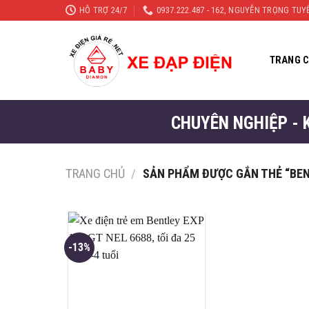
Skip
HỖ TRỢ 24/7
0937.222.487 - 162, NGUYỄN TRỌNG TU
to
content
TRANG 
CHUYÊN NGHIỆP - 
TRANG CHỦ
/
SẢN PHẨM ĐƯỢC GẮN THẺ “BE
-13%