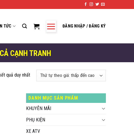
IN TỨC
ĐĂNG NHẬP / ĐĂNG KÝ
 CẢ CẠNH TRANH
 kết quả duy nhất
DANH MỤC SẢN PHẨM
KHUYỄN MÃI
PHỤ KIỆN
XE ATV