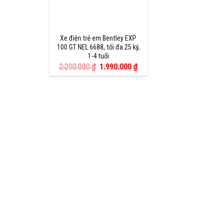
Xe điện trẻ em Bentley EXP
100 GT NEL 6688, tối đa 25 ký,
1-4 tuổi
Giá
Giá
2.290.000
₫
1.990.000
₫
gốc
hiện
là:
tại
2.290.000 ₫.
là:
1.990.000 ₫.