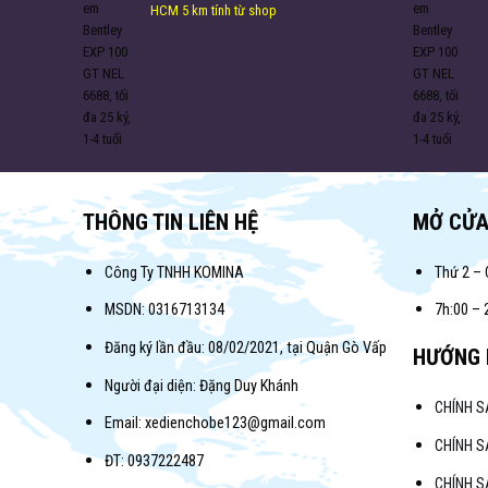
HCM 5 km tính từ shop
THÔNG TIN LIÊN HỆ
MỞ CỬ
Công Ty TNHH KOMINA
Thứ 2 – 
MSDN: 0316713134
7h:00 – 
Đăng ký lần đầu: 08/02/2021, tại Quận Gò Vấp
HƯỚNG 
Người đại diện: Đặng Duy Khánh
CHÍNH 
Email: xedienchobe123@gmail.com
CHÍNH S
ĐT: 0937222487
CHÍNH S