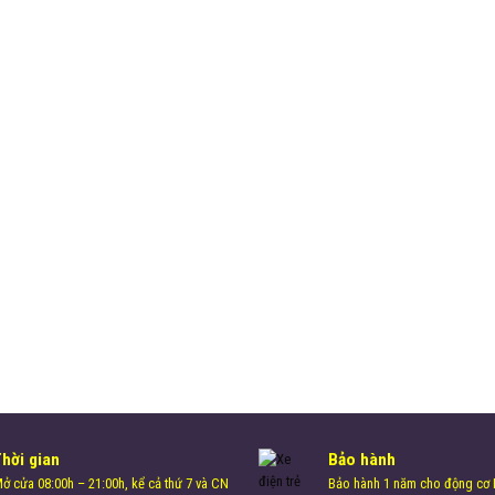
Thời gian
Bảo hành
ở cửa 08:00h – 21:00h, kể cả thứ 7 và CN
Bảo hành 1 năm cho động cơ H