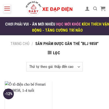
Skip
to
content
CHƠI PHẢI VUI - ĂN MỚI NHIỀU
HỌC MỚI KHỎE
KÍCH THÍCH VẬ
ĐỘNG - TĂNG CƯỜNG TRÍ NÃO
TRANG CHỦ
/
SẢN PHẨM ĐƯỢC GẮN THẺ “BLJ 9858”
LỌC
-12%