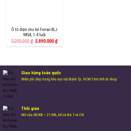
Ô tô điện cho bé Ferrari BLJ
9858, 1-4 tuổi
Giá
Giá
3.290.000
₫
2.890.000
₫
gốc
hiện
là:
tại
3.290.000 ₫.
là:
2.890.000 ₫.
Giao hàng toàn quốc
Miễn phí ship trong khu vực nội thành Tp. HCM 5 km tính từ shop
Thời gian
Mở cửa 08:00h – 21:00h, kể cả thứ 7 và CN