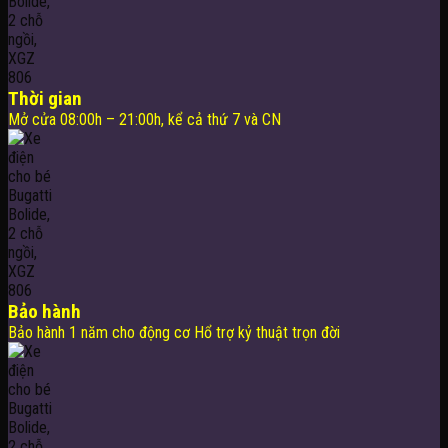
Thời gian
Mở cửa 08:00h – 21:00h, kể cả thứ 7 và CN
Bảo hành
Bảo hành 1 năm cho động cơ Hổ trợ kỷ thuật trọn đời