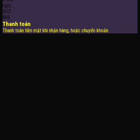
Thanh toán
Thanh toán tiền mặt khi nhận hàng, hoặc chuyển khoản
THÔNG TIN LIÊN HỆ
Công Ty TNHH KOMINA
MSDN: 0316713134
Đăng ký lần đầu: 08/02/2021, tại Quận Gò Vấp
Người đại diện: Đặng Duy Khánh
Email: xedienchobe123@gmail.com
ĐT: 0937222487
Showroom trưng bày: 162 Nguyễn Trọng Tuyển, Phường 8, Quận Phú
Nhuận, Thành phố Hồ Chí Minh
Địa Chỉ Kho : 14/12/2 Đường số 53, Phường 14, Quận Gò Vấp, Thành
phố Hồ Chí Minh (không trưng bày)
MỞ CỬA