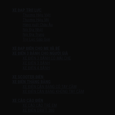
XE ĐẠP TRỢ LỰC
Thương Hiệu Việt
Thương Hiệu Mỹ
Hàng xuất Châu Âu
Nội Địa Nhật
Nội Địa Trung
Trợ Lực Gấp Gọn
XE ĐẠP ĐIỆN CHO MẸ VÀ BÉ
XE ĐIỆN 3 BÁNH CHO NGƯỜI GIÀ
XE ĐIỆN 3 BÁNH CÓ MÁI CHE
XE ĐIỆN 3 BÁNH
XE ĐIỆN 4 BÁNH
XE SCOOTER ĐIỆN
XE ĐIỆN THĂNG BẰNG
XE ĐIỆN CÂN BẰNG CÓ TAY CẦM
XE ĐIỆN CÂN BẰNG KHÔNG TAY CẦM
XE CÀO CÀO ĐIỆN
XE CÀO CÀO TRẺ EM
XE ĐIỆN DRIFT 360