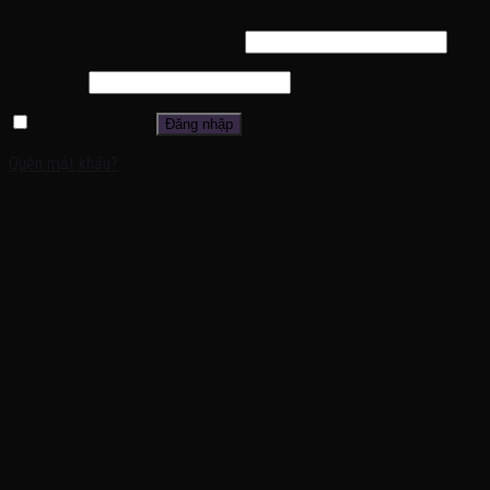
Tên tài khoản hoặc địa chỉ email
*
Mật khẩu
*
Ghi nhớ mật khẩu
Đăng nhập
Quên mật khẩu?