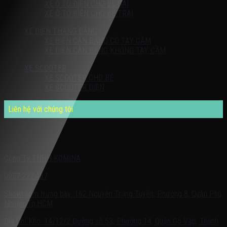
XE Ô TÔ ĐIỆN CHO BÉ GÁI
XE Ô TÔ ĐIỆN CHO BÉ TRAI
XE ĐIỆN THĂNG BẰNG
XE ĐIỆN CÂN BẰNG CÓ TAY CẦM
XE ĐIỆN CÂN BẰNG KHÔNG TAY CẦM
XE SCOOTER
XE SCOOTER CHO BÉ
XE SCOOTER ĐIỆN
Liên hệ với chúng tôi
Quý khách có nhu cầu cần được tư vấn – vui lòng liên hệ với chúng
tôi theo:
Công Ty TNHH KOMINA
0937.222.487
Showroom trưng bày: 162 Nguyễn Trọng Tuyển, Phường 8, Quận Phú
Nhuận, Tp.HCM
Địa Chỉ Kho: 14/12/2 Đường số 53, Phường 14, Quận Gò Vấp, Thành