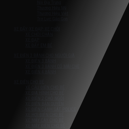
Nội Địa Trung
Thương Hiệu Mỹ
Thương Hiệu Việt
Trợ Lực Gấp Gọn
XE ĐẨY-XE ĐẠP-XE CHÒI
XE CHÒI CHÂN
XE ĐẠP
XE ĐẨY EM BÉ
XE ĐIỆN 3 BÁNH CHO NGƯỜI GIÀ
XE ĐIỆN 3 BÁNH
XE ĐIỆN 3 BÁNH CÓ MÁI CHE
XE ĐIỆN 4 BÁNH
XE ĐIỆN CHO BÉ
XE CẨU ĐIỆN CHO BÉ
XE ĐỊA HÌNH CHO BÉ
XE ĐIỆN 2 CHỖ NGỒI
XE ĐIỆN BẢN QUYỀN
XE ĐIỆN CẢNH SÁT POLICE
XE HƠI ĐIỆN CHO BÉ
XE MÁY CÀY CHO BÉ
XE MÁY ĐIỆN CHO BÉ