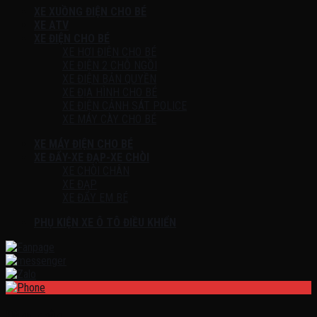
XE XUỒNG ĐIỆN CHO BÉ
XE ATV
XE ĐIỆN CHO BÉ
XE HƠI ĐIỆN CHO BÉ
XE ĐIỆN 2 CHỖ NGỒI
XE ĐIỆN BẢN QUYỀN
XE ĐỊA HÌNH CHO BÉ
XE ĐIỆN CẢNH SÁT POLICE
XE MÁY CÀY CHO BÉ
XE MÁY ĐIỆN CHO BÉ
XE ĐẨY-XE ĐẠP-XE CHÒI
XE CHÒI CHÂN
XE ĐẠP
XE ĐẨY EM BÉ
PHỤ KIỆN XE Ô TÔ ĐIỀU KHIỂN
Đăng nhập