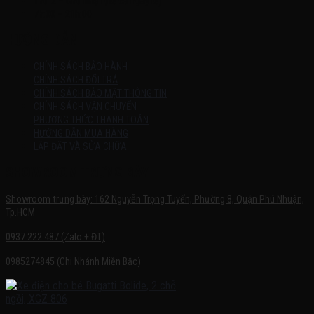
Thứ 2 – Chủ Nhật (kể cả ngày lễ)
7h:00 – 21h:00
HƯỚNG DẪN
CHÍNH SÁCH BẢO HÀNH
CHÍNH SÁCH ĐỔI TRẢ
CHÍNH SÁCH BẢO MẬT THÔNG TIN
CHÍNH SÁCH VẬN CHUYỂN
PHƯƠNG THỨC THANH TOÁN
HƯỚNG DẪN MUA HÀNG
LẮP ĐẶT VÀ SỬA CHỮA
SHOWROOM TRƯNG BÀY
Showroom trưng bày: 162 Nguyễn Trọng Tuyển, Phường 8, Quận Phú Nhuận,
Tp.HCM
0937.222.487 (Zalo + ĐT)
0985274845 (Chi Nhánh Miền Bắc)