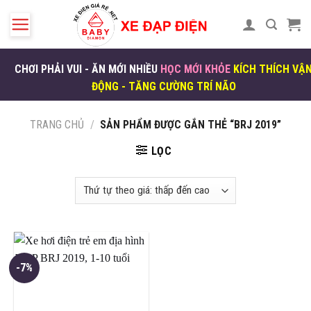
Skip
to
content
CHƠI PHẢI VUI - ĂN MỚI NHIỀU
HỌC MỚI KHỎE
KÍCH THÍCH VẬ
ĐỘNG - TĂNG CƯỜNG TRÍ NÃO
TRANG CHỦ
/
SẢN PHẨM ĐƯỢC GẮN THẺ “BRJ 2019”
LỌC
-7%