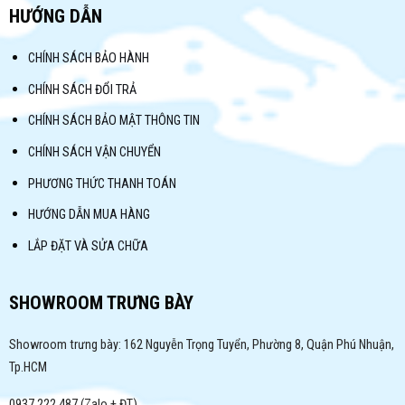
HƯỚNG DẪN
CHÍNH SÁCH BẢO HÀNH
CHÍNH SÁCH ĐỔI TRẢ
CHÍNH SÁCH BẢO MẬT THÔNG TIN
CHÍNH SÁCH VẬN CHUYỂN
PHƯƠNG THỨC THANH TOÁN
HƯỚNG DẪN MUA HÀNG
LẮP ĐẶT VÀ SỬA CHỮA
SHOWROOM TRƯNG BÀY
Showroom trưng bày: 162 Nguyễn Trọng Tuyển, Phường 8, Quận Phú Nhuận,
Tp.HCM
0937.222.487 (Zalo + ĐT)