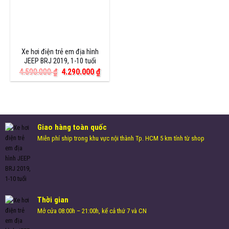
Xe hơi điện trẻ em địa hình
JEEP BRJ 2019, 1-10 tuổi
Giá
Giá
4.590.000
₫
4.290.000
₫
gốc
hiện
là:
tại
4.590.000 ₫.
là:
4.290.000 ₫.
Giao hàng toàn quốc
Miễn phí ship trong khu vực nội thành Tp. HCM 5 km tính từ shop
Thời gian
Mở cửa 08:00h – 21:00h, kể cả thứ 7 và CN