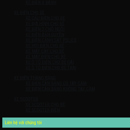
XE ĐIỆN 4 BÁNH
XE ĐIỆN CHO BÉ
XE CẨU ĐIỆN CHO BÉ
XE ĐỊA HÌNH CHO BÉ
XE ĐIỆN 2 CHỖ NGỒI
XE ĐIỆN BẢN QUYỀN
XE ĐIỆN CẢNH SÁT POLICE
XE HƠI ĐIỆN CHO BÉ
XE MÁY CÀY CHO BÉ
XE MÁY ĐIỆN CHO BÉ
XE Ô TÔ ĐIỆN CHO BÉ GÁI
XE Ô TÔ ĐIỆN CHO BÉ TRAI
XE ĐIỆN THĂNG BẰNG
XE ĐIỆN CÂN BẰNG CÓ TAY CẦM
XE ĐIỆN CÂN BẰNG KHÔNG TAY CẦM
XE SCOOTER
XE SCOOTER CHO BÉ
XE SCOOTER ĐIỆN
Liên hệ với chúng tôi