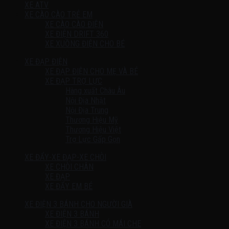
XE ATV
XE CÀO CÀO TRẺ EM
XE CÀO CÀO ĐIỆN
XE ĐIỆN DRIFT 360
XE XUỒNG ĐIỆN CHO BÉ
XE ĐẠP ĐIỆN
XE ĐẠP ĐIỆN CHO MẸ VÀ BÉ
XE ĐẠP TRỢ LỰC
Hàng xuất Châu Âu
Nội Địa Nhật
Nội Địa Trung
Thương Hiệu Mỹ
Thương Hiệu Việt
Trợ Lực Gấp Gọn
XE ĐẨY-XE ĐẠP-XE CHÒI
XE CHÒI CHÂN
XE ĐẠP
XE ĐẨY EM BÉ
XE ĐIỆN 3 BÁNH CHO NGƯỜI GIÀ
XE ĐIỆN 3 BÁNH
XE ĐIỆN 3 BÁNH CÓ MÁI CHE