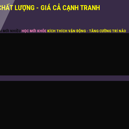
CHẤT LƯỢNG - GIÁ CẢ CẠNH TRANH
ĂN MỚI NHIỀU
HỌC MỚI KHỎE
KÍCH THÍCH VẬN ĐỘNG - TĂNG CƯỜNG TRÍ NÃO