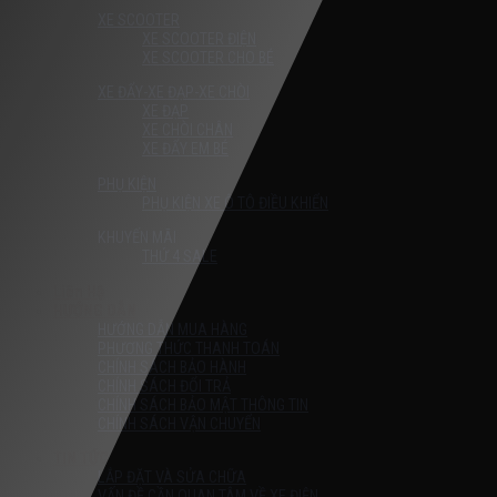
XE SCOOTER
XE SCOOTER ĐIỆN
XE SCOOTER CHO BÉ
XE ĐẨY-XE ĐẠP-XE CHÒI
XE ĐẠP
XE CHÒI CHÂN
XE ĐẨY EM BÉ
PHỤ KIỆN
PHỤ KIỆN XE Ô TÔ ĐIỀU KHIỂN
KHUYẾN MÃI
THỨ 4 SALE
Liên Hệ
HƯỚNG DẪN
HƯỚNG DẪN MUA HÀNG
PHƯƠNG THỨC THANH TOÁN
CHÍNH SÁCH BẢO HÀNH
CHÍNH SÁCH ĐỔI TRẢ
CHÍNH SÁCH BẢO MẬT THÔNG TIN
CHÍNH SÁCH VẬN CHUYỂN
TIN TỨC
LẮP ĐẶT VÀ SỬA CHỮA
VẤN ĐỀ CẦN QUAN TÂM VỀ XE ĐIỆN