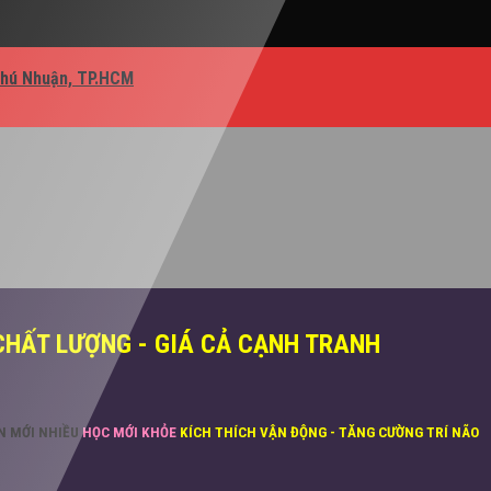
Phú Nhuận, TP.HCM
CHẤT LƯỢNG - GIÁ CẢ CẠNH TRANH
ĂN MỚI NHIỀU
HỌC MỚI KHỎE
KÍCH THÍCH VẬN ĐỘNG - TĂNG CƯỜNG TRÍ NÃO