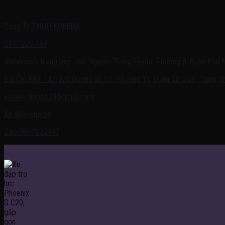
Quý khách có nhu cầu cần được tư vấn – vui lòng liên hệ với chúng tôi 
Công Ty TNHH KOMINA
0937.222.487
Showroom trưng bày: 162 Nguyễn Trọng Tuyển, Phường 8, Quận Phú 
Địa Chỉ Kho: 14/12/2 Đường số 53, Phường 14, Quận Gò Vấp, Thành ph
xedienchobe123@gmail.com
Xe điện cho bé
Zalo:0937222487