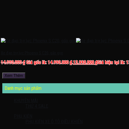
Xe đạp trợ lực Phoenix S C20, gấp gọn
14.990.000
₫
Giá gốc là: 14.990.000 ₫.
13.990.000
₫
Giá hiện tại là: 
Xem Thêm
Danh mục sản phẩm
KHUYỄN MÃI
THỨ 4 SALE
PHỤ KIỆN
PHỤ KIỆN XE Ô TÔ ĐIỀU KHIỂN