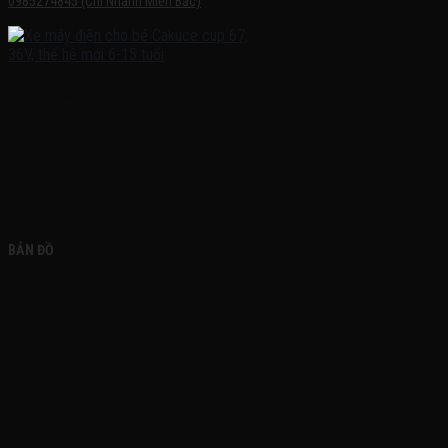
0985274845 (Chi Nhánh Miền Bắc)
FACEBOOK
BẢN ĐỒ