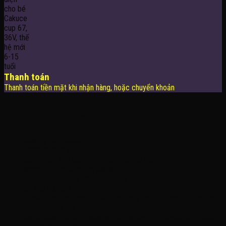
Thanh toán
Thanh toán tiền mặt khi nhận hàng, hoặc chuyển khoản
THÔNG TIN LIÊN HỆ
Công Ty TNHH KOMINA
MSDN: 0316713134
Đăng ký lần đầu: 08/02/2021, tại Quận Gò Vấp
Người đại diện: Đặng Duy Khánh
Email: xedienchobe123@gmail.com
ĐT: 0937222487
Showroom trưng bày: 162 Nguyễn Trọng Tuyển, Phường 8, Quận Phú
Nhuận, Thành phố Hồ Chí Minh
Địa Chỉ Kho : 14/12/2 Đường số 53, Phường 14, Quận Gò Vấp, Thành