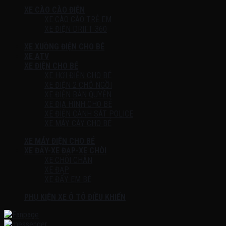
XE CÀO CÀO ĐIỆN
XE CÀO CÀO TRẺ EM
XE ĐIỆN DRIFT 360
XE XUỒNG ĐIỆN CHO BÉ
XE ATV
XE ĐIỆN CHO BÉ
XE HƠI ĐIỆN CHO BÉ
XE ĐIỆN 2 CHỖ NGỒI
XE ĐIỆN BẢN QUYỀN
XE ĐỊA HÌNH CHO BÉ
XE ĐIỆN CẢNH SÁT POLICE
XE MÁY CÀY CHO BÉ
XE MÁY ĐIỆN CHO BÉ
XE ĐẨY-XE ĐẠP-XE CHÒI
XE CHÒI CHÂN
XE ĐẠP
XE ĐẨY EM BÉ
PHỤ KIỆN XE Ô TÔ ĐIỀU KHIỂN