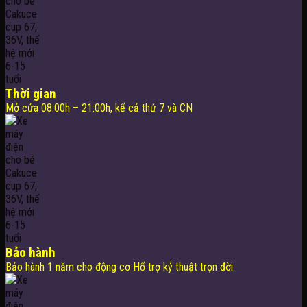
Thời gian
Mở cửa 08:00h – 21:00h, kể cả thứ 7 và CN
Bảo hành
Bảo hành 1 năm cho động cơ Hổ trợ kỷ thuật trọn đời