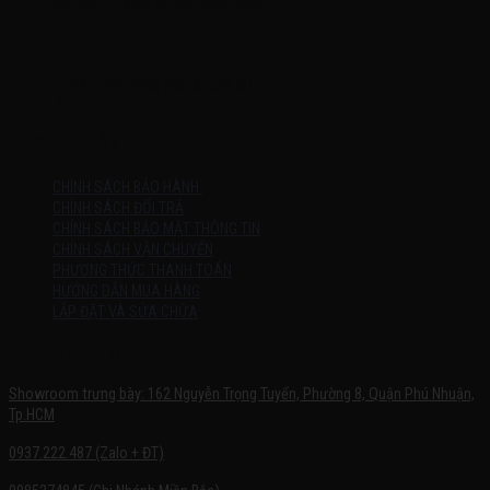
phố Hồ Chí Minh (không trưng bày)
MỞ CỬA
Thứ 2 – Chủ Nhật (kể cả ngày lễ)
7h:00 – 21h:00
HƯỚNG DẪN
CHÍNH SÁCH BẢO HÀNH
CHÍNH SÁCH ĐỔI TRẢ
CHÍNH SÁCH BẢO MẬT THÔNG TIN
CHÍNH SÁCH VẬN CHUYỂN
PHƯƠNG THỨC THANH TOÁN
HƯỚNG DẪN MUA HÀNG
LẮP ĐẶT VÀ SỬA CHỮA
SHOWROOM TRƯNG BÀY
Showroom trưng bày: 162 Nguyễn Trọng Tuyển, Phường 8, Quận Phú Nhuận,
Tp.HCM
0937.222.487 (Zalo + ĐT)