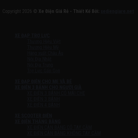
Copyright 2026 ©
Xe Điện Giá Rẻ - Thiết Kế Bởi:
xediengiare.net
XE ĐẠP TRỢ LỰC
Thương Hiệu Việt
Thương Hiệu Mỹ
Hàng xuất Châu Âu
Nội Địa Nhật
Nội Địa Trung
Trợ Lực Gấp Gọn
XE ĐẠP ĐIỆN CHO MẸ VÀ BÉ
XE ĐIỆN 3 BÁNH CHO NGƯỜI GIÀ
XE ĐIỆN 3 BÁNH CÓ MÁI CHE
XE ĐIỆN 3 BÁNH
XE ĐIỆN 4 BÁNH
XE SCOOTER ĐIỆN
XE ĐIỆN THĂNG BẰNG
XE ĐIỆN CÂN BẰNG CÓ TAY CẦM
XE ĐIỆN CÂN BẰNG KHÔNG TAY CẦM