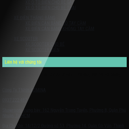
XE Ô TÔ ĐIỆN CHO BÉ GÁI
XE Ô TÔ ĐIỆN CHO BÉ TRAI
XE ĐIỆN THĂNG BẰNG
XE ĐIỆN CÂN BẰNG CÓ TAY CẦM
XE ĐIỆN CÂN BẰNG KHÔNG TAY CẦM
XE SCOOTER
XE SCOOTER CHO BÉ
XE SCOOTER ĐIỆN
Liên hệ với chúng tôi
Quý khách có nhu cầu cần được tư vấn – vui lòng liên hệ với chúng
tôi theo:
Công Ty TNHH KOMINA
0937.222.487
Showroom trưng bày: 162 Nguyễn Trọng Tuyển, Phường 8, Quận Phú
Nhuận, Tp.HCM
Địa Chỉ Kho: 14/12/2 Đường số 53, Phường 14, Quận Gò Vấp, Thành