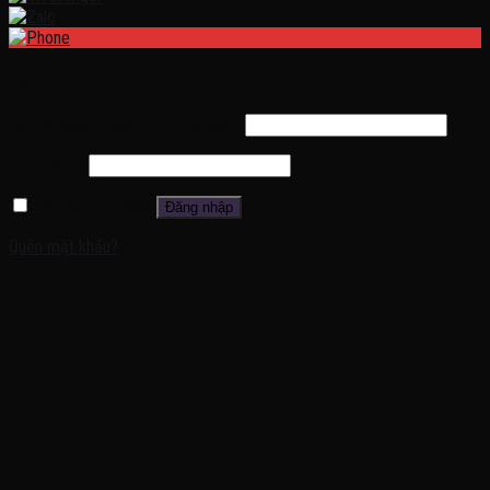
Đăng nhập
Tên tài khoản hoặc địa chỉ email
*
Mật khẩu
*
Ghi nhớ mật khẩu
Đăng nhập
Quên mật khẩu?