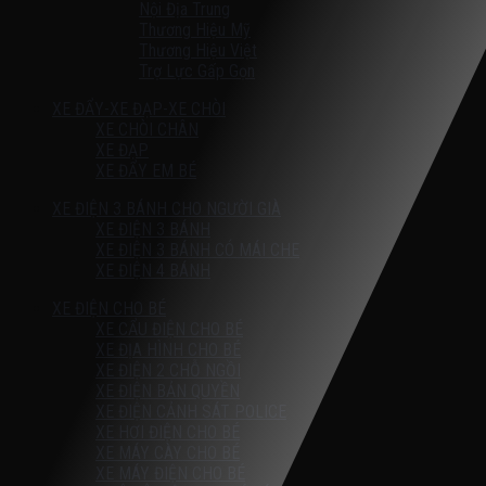
Nội Địa Trung
Thương Hiệu Mỹ
Thương Hiệu Việt
Trợ Lực Gấp Gọn
XE ĐẨY-XE ĐẠP-XE CHÒI
XE CHÒI CHÂN
XE ĐẠP
XE ĐẨY EM BÉ
XE ĐIỆN 3 BÁNH CHO NGƯỜI GIÀ
XE ĐIỆN 3 BÁNH
XE ĐIỆN 3 BÁNH CÓ MÁI CHE
XE ĐIỆN 4 BÁNH
XE ĐIỆN CHO BÉ
XE CẨU ĐIỆN CHO BÉ
XE ĐỊA HÌNH CHO BÉ
XE ĐIỆN 2 CHỖ NGỒI
XE ĐIỆN BẢN QUYỀN
XE ĐIỆN CẢNH SÁT POLICE
XE HƠI ĐIỆN CHO BÉ
XE MÁY CÀY CHO BÉ
XE MÁY ĐIỆN CHO BÉ