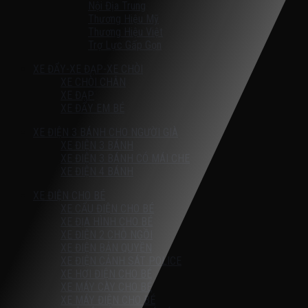
Nội Địa Trung
Thương Hiệu Mỹ
Thương Hiệu Việt
Trợ Lực Gấp Gọn
XE ĐẨY-XE ĐẠP-XE CHÒI
XE CHÒI CHÂN
XE ĐẠP
XE ĐẨY EM BÉ
XE ĐIỆN 3 BÁNH CHO NGƯỜI GIÀ
XE ĐIỆN 3 BÁNH
XE ĐIỆN 3 BÁNH CÓ MÁI CHE
XE ĐIỆN 4 BÁNH
XE ĐIỆN CHO BÉ
XE CẨU ĐIỆN CHO BÉ
XE ĐỊA HÌNH CHO BÉ
XE ĐIỆN 2 CHỖ NGỒI
XE ĐIỆN BẢN QUYỀN
XE ĐIỆN CẢNH SÁT POLICE
XE HƠI ĐIỆN CHO BÉ
XE MÁY CÀY CHO BÉ
XE MÁY ĐIỆN CHO BÉ