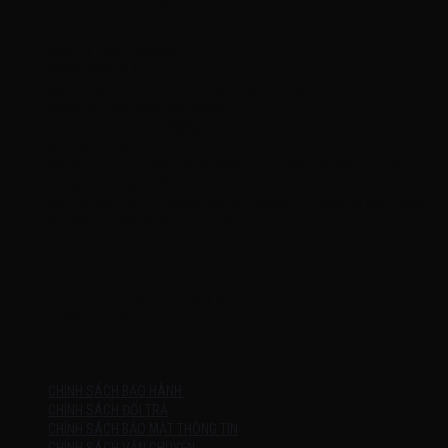
THÔNG TIN LIÊN HỆ
Công Ty TNHH KOMINA
MSDN: 0316713134
Đăng ký lần đầu: 08/02/2021, tại Quận Gò Vấp
Người đại diện: Đặng Duy Khánh
Email: xedienchobe123@gmail.com
ĐT: 0937222487
Showroom trưng bày: 162 Nguyễn Trọng Tuyển, Phường 8, Quận Phú
Nhuận, Thành phố Hồ Chí Minh
Địa Chỉ Kho : 14/12/2 Đường số 53, Phường 14, Quận Gò Vấp, Thành
phố Hồ Chí Minh (không trưng bày)
MỞ CỬA
Thứ 2 – Chủ Nhật (kể cả ngày lễ)
7h:00 – 21h:00
HƯỚNG DẪN
CHÍNH SÁCH BẢO HÀNH
CHÍNH SÁCH ĐỔI TRẢ
CHÍNH SÁCH BẢO MẬT THÔNG TIN