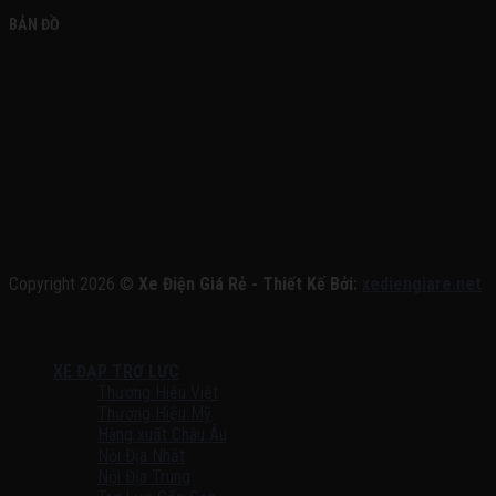
BẢN ĐỒ
Copyright 2026 ©
Xe Điện Giá Rẻ - Thiết Kế Bởi:
xediengiare.net
XE ĐẠP TRỢ LỰC
Thương Hiệu Việt
Thương Hiệu Mỹ
Hàng xuất Châu Âu
Nội Địa Nhật
Nội Địa Trung