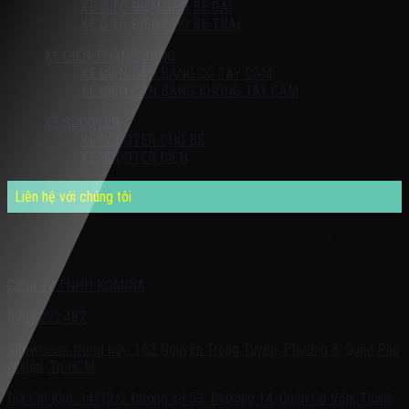
XE Ô TÔ ĐIỆN CHO BÉ GÁI
XE Ô TÔ ĐIỆN CHO BÉ TRAI
XE ĐIỆN THĂNG BẰNG
XE ĐIỆN CÂN BẰNG CÓ TAY CẦM
XE ĐIỆN CÂN BẰNG KHÔNG TAY CẦM
XE SCOOTER
XE SCOOTER CHO BÉ
XE SCOOTER ĐIỆN
Liên hệ với chúng tôi
Quý khách có nhu cầu cần được tư vấn – vui lòng liên hệ với chúng
tôi theo:
Công Ty TNHH KOMINA
0937.222.487
Showroom trưng bày: 162 Nguyễn Trọng Tuyển, Phường 8, Quận Phú
Nhuận, Tp.HCM
Địa Chỉ Kho: 14/12/2 Đường số 53, Phường 14, Quận Gò Vấp, Thành