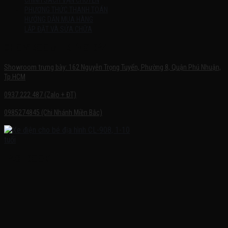
CHÍNH SÁCH VẬN CHUYỂN
PHƯƠNG THỨC THANH TOÁN
HƯỚNG DẪN MUA HÀNG
LẮP ĐẶT VÀ SỬA CHỮA
SHOWROOM TRƯNG BÀY
Showroom trưng bày: 162 Nguyễn Trọng Tuyển, Phường 8, Quận Phú Nhuận,
Tp.HCM
0937.222.487 (Zalo + ĐT)
0985274845 (Chi Nhánh Miền Bắc)
FACEBOOK