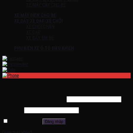
XE MÁY CÀY CHO BÉ
XE MÁY ĐIỆN CHO BÉ
XE ĐẨY-XE ĐẠP-XE CHÒI
XE CHÒI CHÂN
XE ĐẠP
XE ĐẨY EM BÉ
PHỤ KIỆN XE Ô TÔ ĐIỀU KHIỂN
Đăng nhập
Tên tài khoản hoặc địa chỉ email
*
Mật khẩu
*
Ghi nhớ mật khẩu
Đăng nhập
Quên mật khẩu?