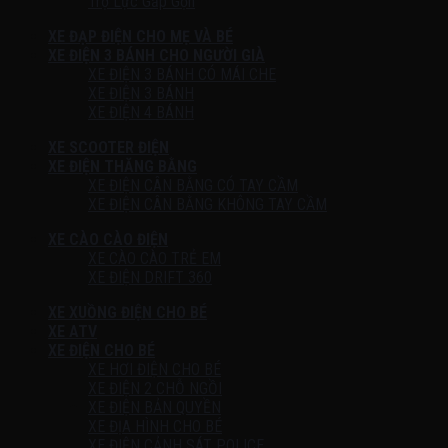
Trợ Lực Gấp Gọn
XE ĐẠP ĐIỆN CHO MẸ VÀ BÉ
XE ĐIỆN 3 BÁNH CHO NGƯỜI GIÀ
XE ĐIỆN 3 BÁNH CÓ MÁI CHE
XE ĐIỆN 3 BÁNH
XE ĐIỆN 4 BÁNH
XE SCOOTER ĐIỆN
XE ĐIỆN THĂNG BẰNG
XE ĐIỆN CÂN BẰNG CÓ TAY CẦM
XE ĐIỆN CÂN BẰNG KHÔNG TAY CẦM
XE CÀO CÀO ĐIỆN
XE CÀO CÀO TRẺ EM
XE ĐIỆN DRIFT 360
XE XUỒNG ĐIỆN CHO BÉ
XE ATV
XE ĐIỆN CHO BÉ
XE HƠI ĐIỆN CHO BÉ
XE ĐIỆN 2 CHỖ NGỒI
XE ĐIỆN BẢN QUYỀN
XE ĐỊA HÌNH CHO BÉ
XE ĐIỆN CẢNH SÁT POLICE