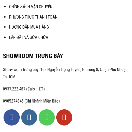
CHÍNH SÁCH VẬN CHUYỂN
PHƯƠNG THỨC THANH TOÁN
HƯỚNG DẪN MUA HÀNG
LẮP ĐẶT VÀ SỬA CHỮA
SHOWROOM TRƯNG BÀY
Showroom trưng bày: 162 Nguyễn Trọng Tuyển, Phường 8, Quận Phú Nhuận,
Tp.HCM
0937.222.487 (Zalo + ĐT)
0985274845 (Chi Nhánh Miền Bắc)