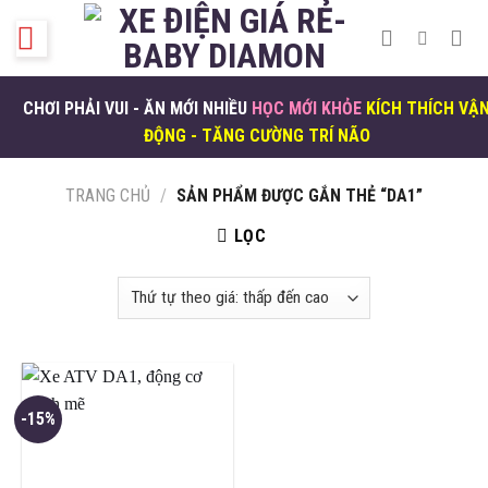
Skip
to
content
CHƠI PHẢI VUI - ĂN MỚI NHIỀU
HỌC MỚI KHỎE
KÍCH THÍCH VẬ
ĐỘNG - TĂNG CƯỜNG TRÍ NÃO
TRANG CHỦ
/
SẢN PHẨM ĐƯỢC GẮN THẺ “DA1”
LỌC
-15%