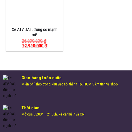
Xe ATV DA1, động cơ mạnh
mẽ
26.990.000
₫
Giá
Giá
22.990.000
₫
gốc
hiện
là:
tại
26.990.000 ₫.
là:
22.990.000 ₫.
Giao hàng toàn quốc
Miễn phí ship trong khu vực nội thành Tp. HCM 5 km tính từ shop
Thời gian
Mở cửa 08:00h – 21:00h, kể cả thứ 7 và CN