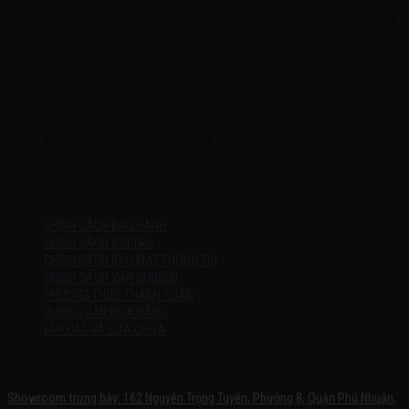
ĐT: 0937222487
Showroom trưng bày: 162 Nguyễn Trọng Tuyển, Phường 8, Quận Phú
Nhuận, Thành phố Hồ Chí Minh
Địa Chỉ Kho : 14/12/2 Đường số 53, Phường 14, Quận Gò Vấp, Thành
phố Hồ Chí Minh (không trưng bày)
MỞ CỬA
Thứ 2 – Chủ Nhật (kể cả ngày lễ)
7h:00 – 21h:00
HƯỚNG DẪN
CHÍNH SÁCH BẢO HÀNH
CHÍNH SÁCH ĐỔI TRẢ
CHÍNH SÁCH BẢO MẬT THÔNG TIN
CHÍNH SÁCH VẬN CHUYỂN
PHƯƠNG THỨC THANH TOÁN
HƯỚNG DẪN MUA HÀNG
LẮP ĐẶT VÀ SỬA CHỮA
SHOWROOM TRƯNG BÀY
Showroom trưng bày: 162 Nguyễn Trọng Tuyển, Phường 8, Quận Phú Nhuận,