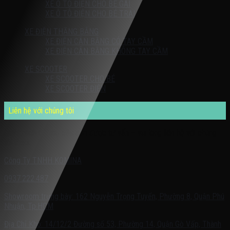
XE Ô TÔ ĐIỆN CHO BÉ GÁI
XE Ô TÔ ĐIỆN CHO BÉ TRAI
XE ĐIỆN THĂNG BẰNG
XE ĐIỆN CÂN BẰNG CÓ TAY CẦM
XE ĐIỆN CÂN BẰNG KHÔNG TAY CẦM
XE SCOOTER
XE SCOOTER CHO BÉ
XE SCOOTER ĐIỆN
Liên hệ với chúng tôi
Quý khách có nhu cầu cần được tư vấn – vui lòng liên hệ với chúng
tôi theo:
Công Ty TNHH KOMINA
0937.222.487
Showroom trưng bày: 162 Nguyễn Trọng Tuyển, Phường 8, Quận Phú
Nhuận, Tp.HCM
Địa Chỉ Kho: 14/12/2 Đường số 53, Phường 14, Quận Gò Vấp, Thành