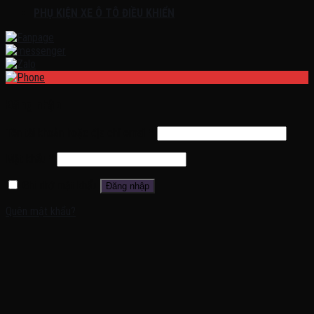
PHỤ KIỆN XE Ô TÔ ĐIỀU KHIỂN
Đăng nhập
Tên tài khoản hoặc địa chỉ email
*
Mật khẩu
*
Ghi nhớ mật khẩu
Đăng nhập
Quên mật khẩu?