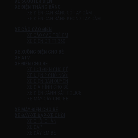
XE SCOOTER ĐIỆN
XE ĐIỆN THĂNG BẰNG
XE ĐIỆN CÂN BẰNG CÓ TAY CẦM
XE ĐIỆN CÂN BẰNG KHÔNG TAY CẦM
XE CÀO CÀO ĐIỆN
XE CÀO CÀO TRẺ EM
XE ĐIỆN DRIFT 360
XE XUỒNG ĐIỆN CHO BÉ
XE ATV
XE ĐIỆN CHO BÉ
XE HƠI ĐIỆN CHO BÉ
XE ĐIỆN 2 CHỖ NGỒI
XE ĐIỆN BẢN QUYỀN
XE ĐỊA HÌNH CHO BÉ
XE ĐIỆN CẢNH SÁT POLICE
XE MÁY CÀY CHO BÉ
XE MÁY ĐIỆN CHO BÉ
XE ĐẨY-XE ĐẠP-XE CHÒI
XE CHÒI CHÂN
XE ĐẠP
XE ĐẨY EM BÉ