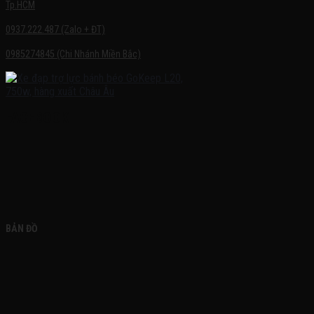
Tp.HCM
0937.222.487 (Zalo + ĐT)
0985274845 (Chi Nhánh Miền Bắc)
FACEBOOK
BẢN ĐỒ