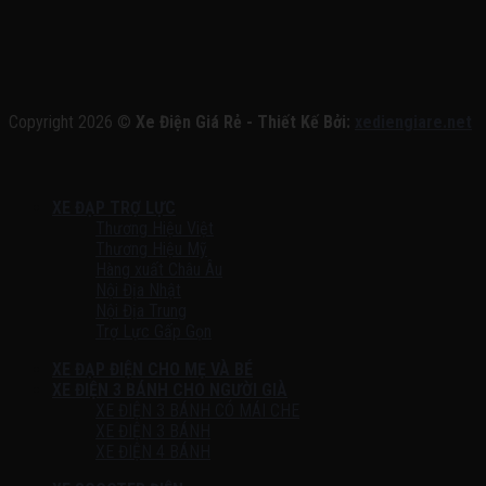
Copyright 2026 ©
Xe Điện Giá Rẻ - Thiết Kế Bởi:
xediengiare.net
XE ĐẠP TRỢ LỰC
Thương Hiệu Việt
Thương Hiệu Mỹ
Hàng xuất Châu Âu
Nội Địa Nhật
Nội Địa Trung
Trợ Lực Gấp Gọn
XE ĐẠP ĐIỆN CHO MẸ VÀ BÉ
XE ĐIỆN 3 BÁNH CHO NGƯỜI GIÀ
XE ĐIỆN 3 BÁNH CÓ MÁI CHE
XE ĐIỆN 3 BÁNH
XE ĐIỆN 4 BÁNH