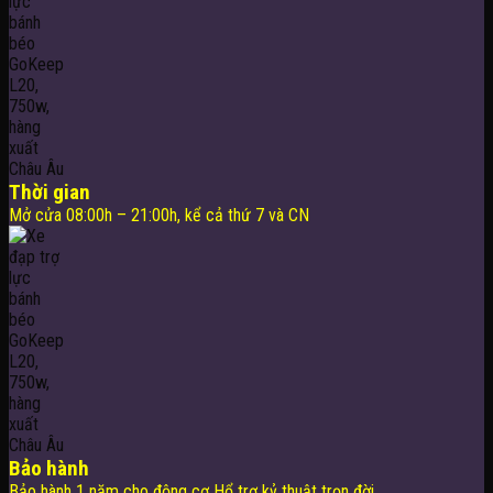
Thời gian
Mở cửa 08:00h – 21:00h, kể cả thứ 7 và CN
Bảo hành
Bảo hành 1 năm cho động cơ Hổ trợ kỷ thuật trọn đời