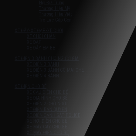
Nội Địa Trung
Thương Hiệu Mỹ
Thương Hiệu Việt
Trợ Lực Gấp Gọn
XE ĐẨY-XE ĐẠP-XE CHÒI
XE CHÒI CHÂN
XE ĐẠP
XE ĐẨY EM BÉ
XE ĐIỆN 3 BÁNH CHO NGƯỜI GIÀ
XE ĐIỆN 3 BÁNH
XE ĐIỆN 3 BÁNH CÓ MÁI CHE
XE ĐIỆN 4 BÁNH
XE ĐIỆN CHO BÉ
XE CẨU ĐIỆN CHO BÉ
XE ĐỊA HÌNH CHO BÉ
XE ĐIỆN 2 CHỖ NGỒI
XE ĐIỆN BẢN QUYỀN
XE ĐIỆN CẢNH SÁT POLICE
XE HƠI ĐIỆN CHO BÉ
XE MÁY CÀY CHO BÉ
XE MÁY ĐIỆN CHO BÉ