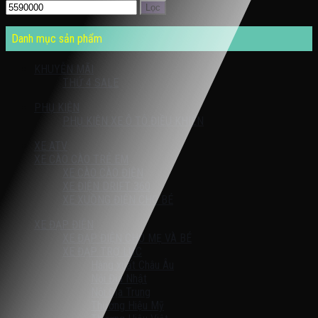
Lọc
Danh mục sản phẩm
KHUYỄN MÃI
THỨ 4 SALE
PHỤ KIỆN
PHỤ KIỆN XE Ô TÔ ĐIỀU KHIỂN
XE ATV
XE CÀO CÀO TRẺ EM
XE CÀO CÀO ĐIỆN
XE ĐIỆN DRIFT 360
XE XUỒNG ĐIỆN CHO BÉ
XE ĐẠP ĐIỆN
XE ĐẠP ĐIỆN CHO MẸ VÀ BÉ
XE ĐẠP TRỢ LỰC
Hàng xuất Châu Âu
Nội Địa Nhật
Nội Địa Trung
Thương Hiệu Mỹ