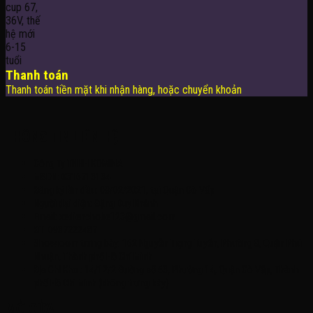
Thanh toán
Thanh toán tiền mặt khi nhận hàng, hoặc chuyển khoản
THÔNG TIN LIÊN HỆ
Công Ty TNHH KOMINA
MSDN: 0316713134
Đăng ký lần đầu: 08/02/2021, tại Quận Gò Vấp
Người đại diện: Đặng Duy Khánh
Email: xedienchobe123@gmail.com
ĐT: 0937222487
Showroom trưng bày: 162 Nguyễn Trọng Tuyển, Phường 8, Quận Phú
Nhuận, Thành phố Hồ Chí Minh
Địa Chỉ Kho : 14/12/2 Đường số 53, Phường 14, Quận Gò Vấp, Thành
phố Hồ Chí Minh (không trưng bày)
MỞ CỬA