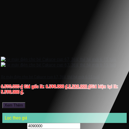
Xe máy điện cho bé Cakuce cup 67, 36V, thế hệ mới 6-15 tuổi
6.590.000
₫
Giá gốc là: 6.590.000 ₫.
5.590.000
₫
Giá hiện tại là:
5.590.000 ₫.
Xem Thêm
Lọc theo giá
Giá thấp nhất
Giá cao nhất