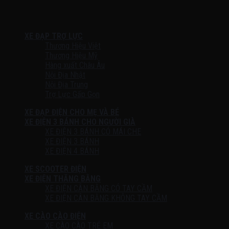
XE ĐẠP TRỢ LỰC
Thương Hiệu Việt
Thương Hiệu Mỹ
Hàng xuất Châu Âu
Nội Địa Nhật
Nội Địa Trung
Trợ Lực Gấp Gọn
XE ĐẠP ĐIỆN CHO MẸ VÀ BÉ
XE ĐIỆN 3 BÁNH CHO NGƯỜI GIÀ
XE ĐIỆN 3 BÁNH CÓ MÁI CHE
XE ĐIỆN 3 BÁNH
XE ĐIỆN 4 BÁNH
XE SCOOTER ĐIỆN
XE ĐIỆN THĂNG BẰNG
XE ĐIỆN CÂN BẰNG CÓ TAY CẦM
XE ĐIỆN CÂN BẰNG KHÔNG TAY CẦM
XE CÀO CÀO ĐIỆN
XE CÀO CÀO TRẺ EM