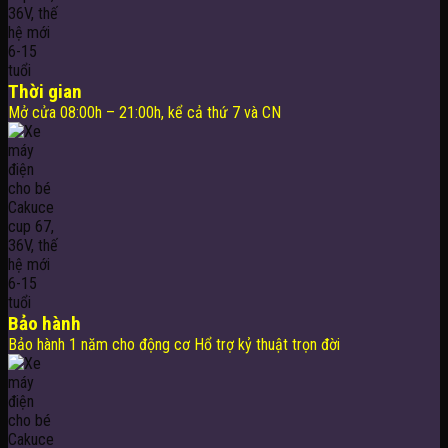
Thời gian
Mở cửa 08:00h – 21:00h, kể cả thứ 7 và CN
Bảo hành
Bảo hành 1 năm cho động cơ Hổ trợ kỷ thuật trọn đời