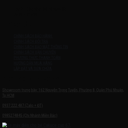
Thứ 2 – Chủ Nhật (kể cả ngày lễ)
7h:00 – 21h:00
HƯỚNG DẪN
CHÍNH SÁCH BẢO HÀNH
CHÍNH SÁCH ĐỔI TRẢ
CHÍNH SÁCH BẢO MẬT THÔNG TIN
CHÍNH SÁCH VẬN CHUYỂN
PHƯƠNG THỨC THANH TOÁN
HƯỚNG DẪN MUA HÀNG
LẮP ĐẶT VÀ SỬA CHỮA
SHOWROOM TRƯNG BÀY
Showroom trưng bày: 162 Nguyễn Trọng Tuyển, Phường 8, Quận Phú Nhuận,
Tp.HCM
0937.222.487 (Zalo + ĐT)
0985274845 (Chi Nhánh Miền Bắc)