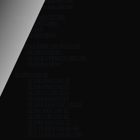
Thương Hiệu Việt
Trợ Lực Gấp Gọn
XE ĐẨY-XE ĐẠP-XE CHÒI
XE CHÒI CHÂN
XE ĐẠP
XE ĐẨY EM BÉ
XE ĐIỆN 3 BÁNH CHO NGƯỜI GIÀ
XE ĐIỆN 3 BÁNH
XE ĐIỆN 3 BÁNH CÓ MÁI CHE
XE ĐIỆN 4 BÁNH
XE ĐIỆN CHO BÉ
XE CẨU ĐIỆN CHO BÉ
XE ĐỊA HÌNH CHO BÉ
XE ĐIỆN 2 CHỖ NGỒI
XE ĐIỆN BẢN QUYỀN
XE ĐIỆN CẢNH SÁT POLICE
XE HƠI ĐIỆN CHO BÉ
XE MÁY CÀY CHO BÉ
XE MÁY ĐIỆN CHO BÉ
XE Ô TÔ ĐIỆN CHO BÉ GÁI
XE Ô TÔ ĐIỆN CHO BÉ TRAI