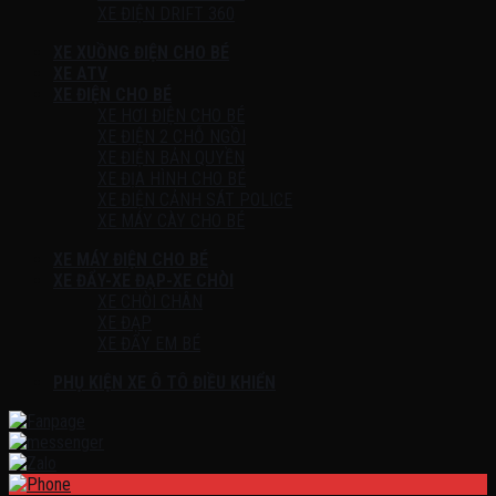
XE ĐIỆN DRIFT 360
XE XUỒNG ĐIỆN CHO BÉ
XE ATV
XE ĐIỆN CHO BÉ
XE HƠI ĐIỆN CHO BÉ
XE ĐIỆN 2 CHỖ NGỒI
XE ĐIỆN BẢN QUYỀN
XE ĐỊA HÌNH CHO BÉ
XE ĐIỆN CẢNH SÁT POLICE
XE MÁY CÀY CHO BÉ
XE MÁY ĐIỆN CHO BÉ
XE ĐẨY-XE ĐẠP-XE CHÒI
XE CHÒI CHÂN
XE ĐẠP
XE ĐẨY EM BÉ
PHỤ KIỆN XE Ô TÔ ĐIỀU KHIỂN