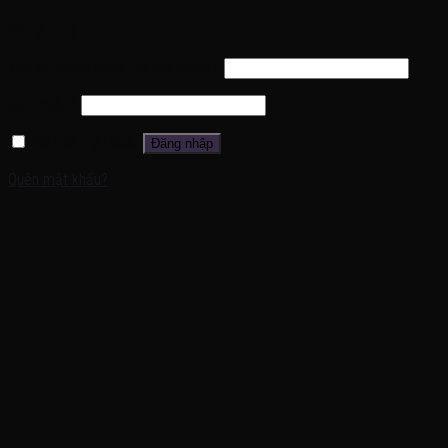
Đăng nhập
Tên tài khoản hoặc địa chỉ email
*
Mật khẩu
*
Ghi nhớ mật khẩu
Đăng nhập
Quên mật khẩu?