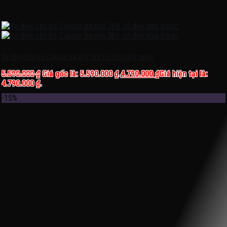
Xe điện cho bé Cakuce ba pha 36V có đèn phía trước
5.590.000
₫
Giá gốc là: 5.590.000 ₫.
4.790.000
₫
Giá hiện tại là:
4.790.000 ₫.
-15%