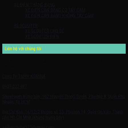
XE ĐIỆN THĂNG BẰNG
XE ĐIỆN CÂN BẰNG CÓ TAY CẦM
XE ĐIỆN CÂN BẰNG KHÔNG TAY CẦM
XE SCOOTER
XE SCOOTER CHO BÉ
XE SCOOTER ĐIỆN
Liên hệ với chúng tôi
Quý khách có nhu cầu cần được tư vấn – vui lòng liên hệ với chúng
tôi theo:
Công Ty TNHH KOMINA
0937.222.487
Showroom trưng bày: 162 Nguyễn Trọng Tuyển, Phường 8, Quận Phú
Nhuận, Tp.HCM
Địa Chỉ Kho: 14/12/2 Đường số 53, Phường 14, Quận Gò Vấp, Thành
phố Hồ Chí Minh (không trưng bày)
xedienchobe123@gmail.com