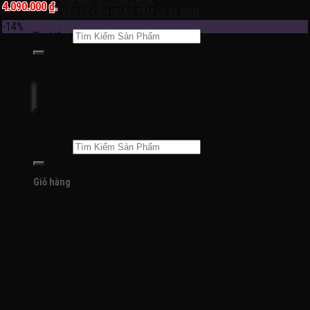
LẮP ĐẶT VÀ SỬA CHỮA
4.090.000 ₫.
VẤN ĐỀ CẦN QUAN TÂM VỀ XE ĐIỆN
-14%
Tìm kiếm:
Chưa có sản phẩm trong giỏ hàng.
Đăng nhập / Đăng ký
Tìm kiếm:
Giỏ hàng
Chưa có sản phẩm trong giỏ hàng.