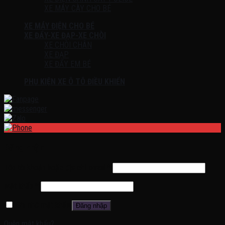
XE MÁY CÀY CHO BÉ
XE MÁY ĐIỆN CHO BÉ
XE ĐẨY-XE ĐẠP-XE CHÒI
XE CHÒI CHÂN
XE ĐẠP
XE ĐẨY EM BÉ
PHỤ KIỆN XE Ô TÔ ĐIỀU KHIỂN
Đăng nhập
Tên tài khoản hoặc địa chỉ email
*
Mật khẩu
*
Ghi nhớ mật khẩu
Đăng nhập
Quên mật khẩu?