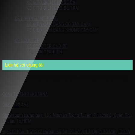
XE Ô TÔ ĐIỆN CHO BÉ GÁI
XE Ô TÔ ĐIỆN CHO BÉ TRAI
XE ĐIỆN THĂNG BẰNG
XE ĐIỆN CÂN BẰNG CÓ TAY CẦM
XE ĐIỆN CÂN BẰNG KHÔNG TAY CẦM
XE SCOOTER
XE SCOOTER CHO BÉ
XE SCOOTER ĐIỆN
Liên hệ với chúng tôi
Quý khách có nhu cầu cần được tư vấn – vui lòng liên hệ với chúng
tôi theo:
Công Ty TNHH KOMINA
0937.222.487
Showroom trưng bày: 162 Nguyễn Trọng Tuyển, Phường 8, Quận Phú
Nhuận, Tp.HCM
Địa Chỉ Kho: 14/12/2 Đường số 53, Phường 14, Quận Gò Vấp, Thành