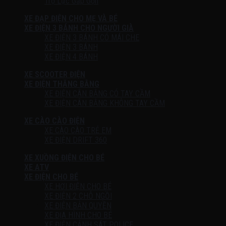
Trợ Lực Gấp Gọn
XE ĐẠP ĐIỆN CHO MẸ VÀ BÉ
XE ĐIỆN 3 BÁNH CHO NGƯỜI GIÀ
XE ĐIỆN 3 BÁNH CÓ MÁI CHE
XE ĐIỆN 3 BÁNH
XE ĐIỆN 4 BÁNH
XE SCOOTER ĐIỆN
XE ĐIỆN THĂNG BẰNG
XE ĐIỆN CÂN BẰNG CÓ TAY CẦM
XE ĐIỆN CÂN BẰNG KHÔNG TAY CẦM
XE CÀO CÀO ĐIỆN
XE CÀO CÀO TRẺ EM
XE ĐIỆN DRIFT 360
XE XUỒNG ĐIỆN CHO BÉ
XE ATV
XE ĐIỆN CHO BÉ
XE HƠI ĐIỆN CHO BÉ
XE ĐIỆN 2 CHỖ NGỒI
XE ĐIỆN BẢN QUYỀN
XE ĐỊA HÌNH CHO BÉ
XE ĐIỆN CẢNH SÁT POLICE