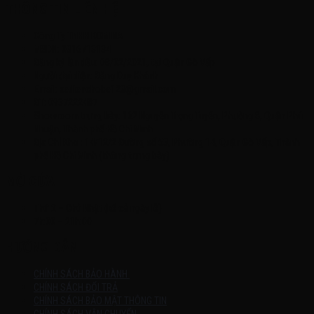
THÔNG TIN LIÊN HỆ
Công Ty TNHH KOMINA
MSDN: 0316713134
Đăng ký lần đầu: 08/02/2021, tại Quận Gò Vấp
Người đại diện: Đặng Duy Khánh
Email: xedienchobe123@gmail.com
ĐT: 0937222487
Showroom trưng bày: 162 Nguyễn Trọng Tuyển, Phường 8, Quận Phú
Nhuận, Thành phố Hồ Chí Minh
Địa Chỉ Kho : 14/12/2 Đường số 53, Phường 14, Quận Gò Vấp, Thành
phố Hồ Chí Minh (không trưng bày)
MỞ CỬA
Thứ 2 – Chủ Nhật (kể cả ngày lễ)
7h:00 – 21h:00
HƯỚNG DẪN
CHÍNH SÁCH BẢO HÀNH
CHÍNH SÁCH ĐỔI TRẢ
CHÍNH SÁCH BẢO MẬT THÔNG TIN