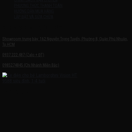
CHÍNH SÁCH VẬN CHUYỂN
PHƯƠNG THỨC THANH TOÁN
HƯỚNG DẪN MUA HÀNG
LẮP ĐẶT VÀ SỬA CHỮA
SHOWROOM TRƯNG BÀY
Showroom trưng bày: 162 Nguyễn Trọng Tuyển, Phường 8, Quận Phú Nhuận,
Tp.HCM
0937.222.487 (Zalo + ĐT)
0985274845 (Chi Nhánh Miền Bắc)
FACEBOOK