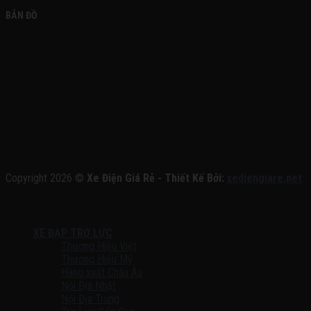
BẢN ĐỒ
Copyright 2026 ©
Xe Điện Giá Rẻ - Thiết Kế Bởi:
xediengiare.net
XE ĐẠP TRỢ LỰC
Thương Hiệu Việt
Thương Hiệu Mỹ
Hàng xuất Châu Âu
Nội Địa Nhật
Nội Địa Trung