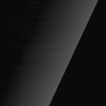
Nội Địa Trung
Thương Hiệu Mỹ
Thương Hiệu Việt
Trợ Lực Gấp Gọn
XE ĐẨY-XE ĐẠP-XE CHÒI
XE CHÒI CHÂN
XE ĐẠP
XE ĐẨY EM BÉ
XE ĐIỆN 3 BÁNH CHO NGƯỜI GIÀ
XE ĐIỆN 3 BÁNH
XE ĐIỆN 3 BÁNH CÓ MÁI CHE
XE ĐIỆN 4 BÁNH
XE ĐIỆN CHO BÉ
XE CẨU ĐIỆN CHO BÉ
XE ĐỊA HÌNH CHO BÉ
XE ĐIỆN 2 CHỖ NGỒI
XE ĐIỆN BẢN QUYỀN
XE ĐIỆN CẢNH SÁT POLICE
XE HƠI ĐIỆN CHO BÉ
XE MÁY CÀY CHO BÉ
XE MÁY ĐIỆN CHO BÉ