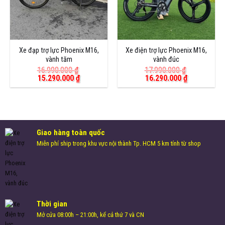
Xe đạp trợ lực Phoenix M16,
Xe điện trợ lực Phoenix M16,
vành tăm
vành đúc
16.990.000
₫
17.990.000
₫
Giá
Giá
Giá
Giá
15.290.000
₫
16.290.000
₫
gốc
hiện
gốc
hiện
là:
tại
là:
tại
16.990.000 ₫.
là:
17.990.000 ₫.
là:
15.290.000 ₫.
16.290.000 
Giao hàng toàn quốc
Miễn phí ship trong khu vực nội thành Tp. HCM 5 km tính từ shop
Thời gian
Mở cửa 08:00h – 21:00h, kể cả thứ 7 và CN