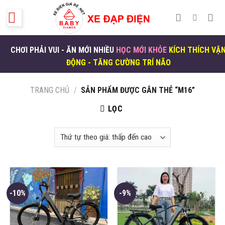
Skip
to
content
CHƠI PHẢI VUI - ĂN MỚI NHIỀU
HỌC MỚI KHỎE
KÍCH THÍCH VẬ
ĐỘNG - TĂNG CƯỜNG TRÍ NÃO
TRANG CHỦ
/
SẢN PHẨM ĐƯỢC GẮN THẺ “M16”
LỌC
-10%
-9%