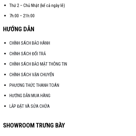
Thứ 2 – Chủ Nhật (kể cả ngày lễ)
7h:00 – 21h:00
HƯỚNG DẪN
CHÍNH SÁCH BẢO HÀNH
CHÍNH SÁCH ĐỔI TRẢ
CHÍNH SÁCH BẢO MẬT THÔNG TIN
CHÍNH SÁCH VẬN CHUYỂN
PHƯƠNG THỨC THANH TOÁN
HƯỚNG DẪN MUA HÀNG
LẮP ĐẶT VÀ SỬA CHỮA
SHOWROOM TRƯNG BÀY