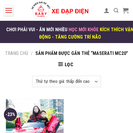
Skip
to
content
CHƠI PHẢI VUI - ĂN MỚI NHIỀU
HỌC MỚI KHỎE
KÍCH THÍCH VẬ
ĐỘNG - TĂNG CƯỜNG TRÍ NÃO
TRANG CHỦ
/
SẢN PHẨM ĐƯỢC GẮN THẺ “MASERATI MC20”
LỌC
-23%