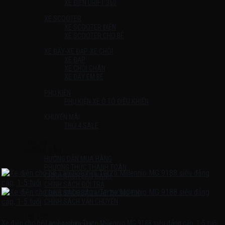
XE ĐIỆN DRIFT 360
XE SCOOTER
XE SCOOTER ĐIỆN
XE SCOOTER CHO BÉ
XE ĐẨY-XE ĐẠP-XE CHÒI
XE ĐẠP
XE CHÒI CHÂN
XE ĐẨY EM BÉ
PHỤ KIỆN
PHỤ KIỆN XE Ô TÔ ĐIỀU KHIỂN
KHUYẾN MÃI
THỨ 4 SALE
Liên Hệ
HƯỚNG DẪN
HƯỚNG DẪN MUA HÀNG
PHƯƠNG THỨC THANH TOÁN
CHÍNH SÁCH BẢO HÀNH
CHÍNH SÁCH ĐỔI TRẢ
CHÍNH SÁCH BẢO MẬT THÔNG TIN
CHÍNH SÁCH VẬN CHUYỂN
TIN TỨC
Xe điện cho bé Lamborghini Terzo Millennio MG 9188 siêu đẳng cấp, 1-5 tuổi