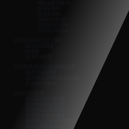
Hàng xuất Châu Âu
Nội Địa Nhật
Nội Địa Trung
Thương Hiệu Mỹ
Thương Hiệu Việt
Trợ Lực Gấp Gọn
XE ĐẨY-XE ĐẠP-XE CHÒI
XE CHÒI CHÂN
XE ĐẠP
XE ĐẨY EM BÉ
XE ĐIỆN 3 BÁNH CHO NGƯỜI GIÀ
XE ĐIỆN 3 BÁNH
XE ĐIỆN 3 BÁNH CÓ MÁI CHE
XE ĐIỆN 4 BÁNH
XE ĐIỆN CHO BÉ
XE CẨU ĐIỆN CHO BÉ
XE ĐỊA HÌNH CHO BÉ
XE ĐIỆN 2 CHỖ NGỒI
XE ĐIỆN BẢN QUYỀN
XE ĐIỆN CẢNH SÁT POLICE
XE HƠI ĐIỆN CHO BÉ