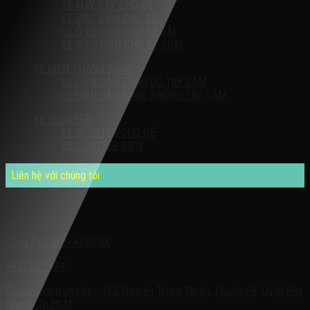
XE MÁY CÀY CHO BÉ
XE MÁY ĐIỆN CHO BÉ
XE Ô TÔ ĐIỆN CHO BÉ GÁI
XE Ô TÔ ĐIỆN CHO BÉ TRAI
XE ĐIỆN THĂNG BẰNG
XE ĐIỆN CÂN BẰNG CÓ TAY CẦM
XE ĐIỆN CÂN BẰNG KHÔNG TAY CẦM
XE SCOOTER
XE SCOOTER CHO BÉ
XE SCOOTER ĐIỆN
Liên hệ với chúng tôi
Quý khách có nhu cầu cần được tư vấn – vui lòng liên hệ với chúng
tôi theo:
Công Ty TNHH KOMINA
0937.222.487
Showroom trưng bày: 162 Nguyễn Trọng Tuyển, Phường 8, Quận Phú
Nhuận, Tp.HCM