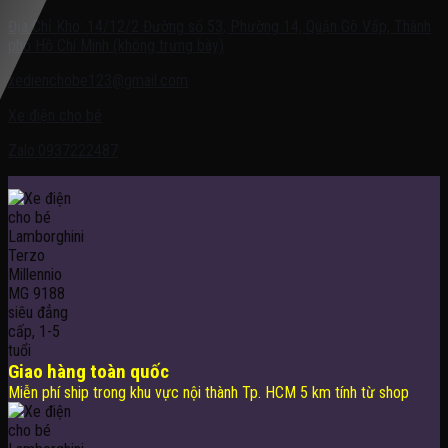
Địa Chỉ Kho: 14/12/2 Đường số 53, Phường 14, Quận Gò Vấp, Thành
phố Hồ Chí Minh (không trưng bày)
xedienchobe123@gmail.com
Xe điện cho bé
Zalo:0937222487
Giao hàng toàn quốc
Miễn phí ship trong khu vực nội thành Tp. HCM 5 km tính từ shop