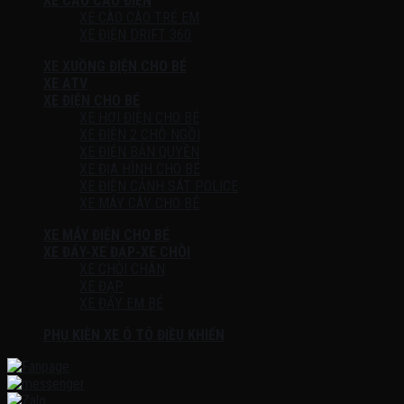
XE CÀO CÀO ĐIỆN
XE CÀO CÀO TRẺ EM
XE ĐIỆN DRIFT 360
XE XUỒNG ĐIỆN CHO BÉ
XE ATV
XE ĐIỆN CHO BÉ
XE HƠI ĐIỆN CHO BÉ
XE ĐIỆN 2 CHỖ NGỒI
XE ĐIỆN BẢN QUYỀN
XE ĐỊA HÌNH CHO BÉ
XE ĐIỆN CẢNH SÁT POLICE
XE MÁY CÀY CHO BÉ
XE MÁY ĐIỆN CHO BÉ
XE ĐẨY-XE ĐẠP-XE CHÒI
XE CHÒI CHÂN
XE ĐẠP
XE ĐẨY EM BÉ
PHỤ KIỆN XE Ô TÔ ĐIỀU KHIỂN