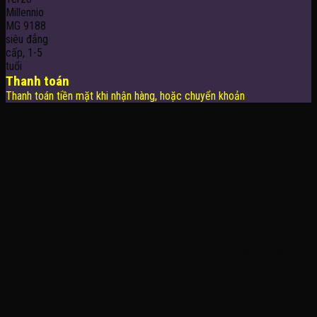
Thanh toán
Thanh toán tiền mặt khi nhận hàng, hoặc chuyển khoản
THÔNG TIN LIÊN HỆ
Công Ty TNHH KOMINA
MSDN: 0316713134
Đăng ký lần đầu: 08/02/2021, tại Quận Gò Vấp
Người đại diện: Đặng Duy Khánh
Email: xedienchobe123@gmail.com
ĐT: 0937222487
Showroom trưng bày: 162 Nguyễn Trọng Tuyển, Phường 8, Quận Phú
Nhuận, Thành phố Hồ Chí Minh
Địa Chỉ Kho : 14/12/2 Đường số 53, Phường 14, Quận Gò Vấp, Thành
phố Hồ Chí Minh (không trưng bày)