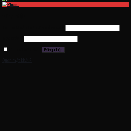
Đăng nhập
Tên tài khoản hoặc địa chỉ email
*
Mật khẩu
*
Ghi nhớ mật khẩu
Đăng nhập
Quên mật khẩu?