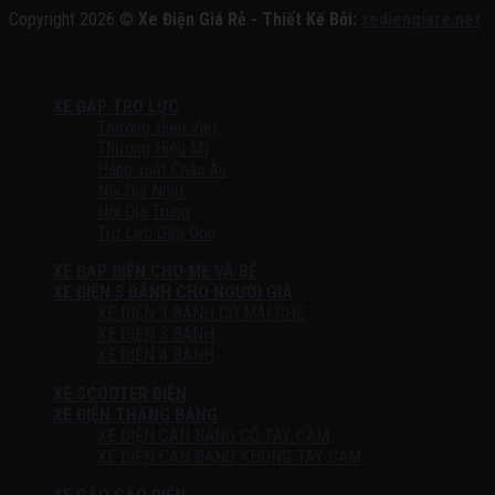
Copyright 2026 ©
Xe Điện Giá Rẻ - Thiết Kế Bởi:
xediengiare.net
XE ĐẠP TRỢ LỰC
Thương Hiệu Việt
Thương Hiệu Mỹ
Hàng xuất Châu Âu
Nội Địa Nhật
Nội Địa Trung
Trợ Lực Gấp Gọn
XE ĐẠP ĐIỆN CHO MẸ VÀ BÉ
XE ĐIỆN 3 BÁNH CHO NGƯỜI GIÀ
XE ĐIỆN 3 BÁNH CÓ MÁI CHE
XE ĐIỆN 3 BÁNH
XE ĐIỆN 4 BÁNH
XE SCOOTER ĐIỆN
XE ĐIỆN THĂNG BẰNG
XE ĐIỆN CÂN BẰNG CÓ TAY CẦM
XE ĐIỆN CÂN BẰNG KHÔNG TAY CẦM