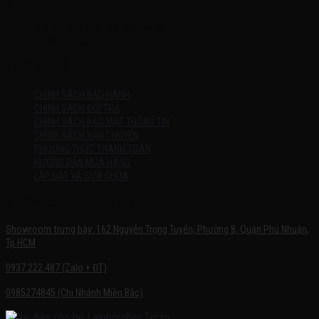
MỞ CỬA
Thứ 2 – Chủ Nhật (kể cả ngày lễ)
7h:00 – 21h:00
HƯỚNG DẪN
CHÍNH SÁCH BẢO HÀNH
CHÍNH SÁCH ĐỔI TRẢ
CHÍNH SÁCH BẢO MẬT THÔNG TIN
CHÍNH SÁCH VẬN CHUYỂN
PHƯƠNG THỨC THANH TOÁN
HƯỚNG DẪN MUA HÀNG
LẮP ĐẶT VÀ SỬA CHỮA
SHOWROOM TRƯNG BÀY
Showroom trưng bày: 162 Nguyễn Trọng Tuyển, Phường 8, Quận Phú Nhuận,
Tp.HCM
0937.222.487 (Zalo + ĐT)
0985274845 (Chi Nhánh Miền Bắc)