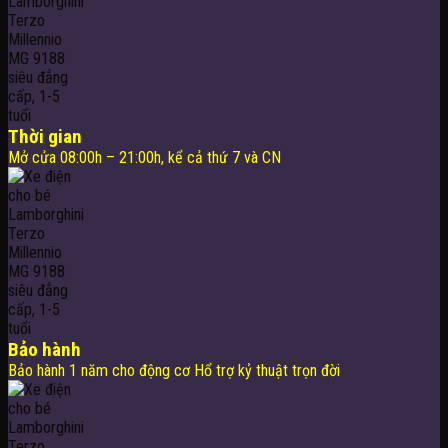
Thời gian
Mở cửa 08:00h – 21:00h, kể cả thứ 7 và CN
Bảo hành
Bảo hành 1 năm cho động cơ Hổ trợ kỷ thuật trọn đời