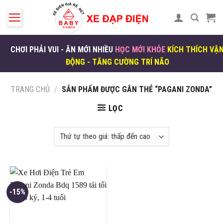
Skip
to
content
CHƠI PHẢI VUI - ĂN MỚI NHIỀU
HỌC MỚI KHỎE
KÍCH THÍCH VẬ
ĐỘNG - TĂNG CƯỜNG TRÍ NÃO
TRANG CHỦ
/
SẢN PHẨM ĐƯỢC GẮN THẺ “PAGANI ZONDA”
LỌC
-15%