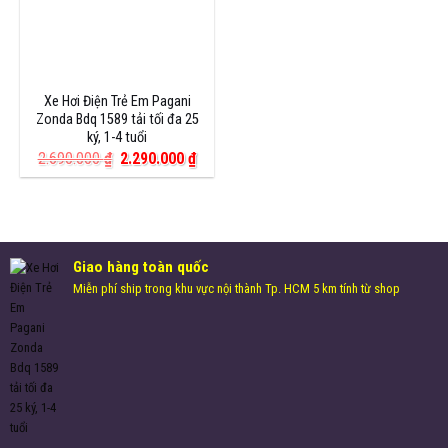
Xe Hơi Điện Trẻ Em Pagani
Zonda Bdq 1589 tải tối đa 25
ký, 1-4 tuổi
Giá
Giá
2.690.000
₫
2.290.000
₫
gốc
hiện
là:
tại
2.690.000 ₫.
là:
2.290.000 ₫.
Giao hàng toàn quốc
Miễn phí ship trong khu vực nội thành Tp. HCM 5 km tính từ shop