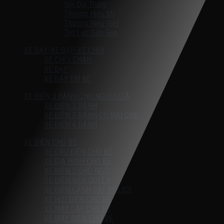
Nội Địa Trung
Thương Hiệu Mỹ
Thương Hiệu Việt
Trợ Lực Gấp Gọn
XE ĐẨY-XE ĐẠP-XE CHÒI
XE CHÒI CHÂN
XE ĐẠP
XE ĐẨY EM BÉ
XE ĐIỆN 3 BÁNH CHO NGƯỜI GIÀ
XE ĐIỆN 3 BÁNH
XE ĐIỆN 3 BÁNH CÓ MÁI CHE
XE ĐIỆN 4 BÁNH
XE ĐIỆN CHO BÉ
XE CẨU ĐIỆN CHO BÉ
XE ĐỊA HÌNH CHO BÉ
XE ĐIỆN 2 CHỖ NGỒI
XE ĐIỆN BẢN QUYỀN
XE ĐIỆN CẢNH SÁT POLICE
XE HƠI ĐIỆN CHO BÉ
XE MÁY CÀY CHO BÉ
XE MÁY ĐIỆN CHO BÉ