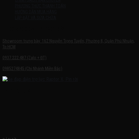
CHÍNH SÁCH VẬN CHUYỂN
PHƯƠNG THỨC THANH TOÁN
HƯỚNG DẪN MUA HÀNG
LẮP ĐẶT VÀ SỬA CHỮA
SHOWROOM TRƯNG BÀY
Showroom trưng bày: 162 Nguyễn Trọng Tuyển, Phường 8, Quận Phú Nhuận,
Tp.HCM
0937.222.487 (Zalo + ĐT)
0985274845 (Chi Nhánh Miền Bắc)
FACEBOOK