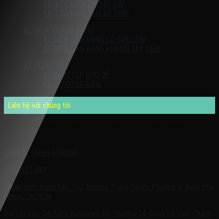
XE Ô TÔ ĐIỆN CHO BÉ GÁI
XE Ô TÔ ĐIỆN CHO BÉ TRAI
XE ĐIỆN THĂNG BẰNG
XE ĐIỆN CÂN BẰNG CÓ TAY CẦM
XE ĐIỆN CÂN BẰNG KHÔNG TAY CẦM
XE SCOOTER
XE SCOOTER CHO BÉ
XE SCOOTER ĐIỆN
Liên hệ với chúng tôi
Quý khách có nhu cầu cần được tư vấn – vui lòng liên hệ với chúng
tôi theo:
Công Ty TNHH KOMINA
0937.222.487
Showroom trưng bày: 162 Nguyễn Trọng Tuyển, Phường 8, Quận Phú
Nhuận, Tp.HCM
Địa Chỉ Kho: 14/12/2 Đường số 53, Phường 14, Quận Gò Vấp, Thành