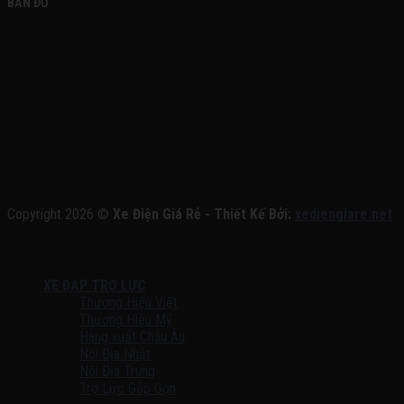
BẢN ĐỒ
Copyright 2026 ©
Xe Điện Giá Rẻ - Thiết Kế Bởi:
xediengiare.net
XE ĐẠP TRỢ LỰC
Thương Hiệu Việt
Thương Hiệu Mỹ
Hàng xuất Châu Âu
Nội Địa Nhật
Nội Địa Trung
Trợ Lực Gấp Gọn