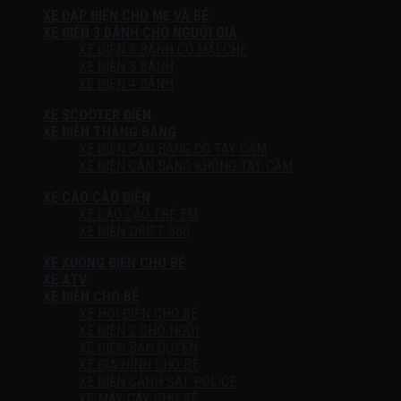
XE ĐẠP ĐIỆN CHO MẸ VÀ BÉ
XE ĐIỆN 3 BÁNH CHO NGƯỜI GIÀ
XE ĐIỆN 3 BÁNH CÓ MÁI CHE
XE ĐIỆN 3 BÁNH
XE ĐIỆN 4 BÁNH
XE SCOOTER ĐIỆN
XE ĐIỆN THĂNG BẰNG
XE ĐIỆN CÂN BẰNG CÓ TAY CẦM
XE ĐIỆN CÂN BẰNG KHÔNG TAY CẦM
XE CÀO CÀO ĐIỆN
XE CÀO CÀO TRẺ EM
XE ĐIỆN DRIFT 360
XE XUỒNG ĐIỆN CHO BÉ
XE ATV
XE ĐIỆN CHO BÉ
XE HƠI ĐIỆN CHO BÉ
XE ĐIỆN 2 CHỖ NGỒI
XE ĐIỆN BẢN QUYỀN
XE ĐỊA HÌNH CHO BÉ
XE ĐIỆN CẢNH SÁT POLICE
XE MÁY CÀY CHO BÉ