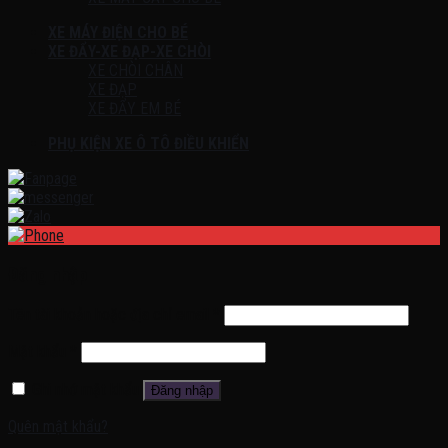
XE MÁY ĐIỆN CHO BÉ
XE ĐẨY-XE ĐẠP-XE CHÒI
XE CHÒI CHÂN
XE ĐẠP
XE ĐẨY EM BÉ
PHỤ KIỆN XE Ô TÔ ĐIỀU KHIỂN
Đăng nhập
Tên tài khoản hoặc địa chỉ email
*
Mật khẩu
*
Ghi nhớ mật khẩu
Đăng nhập
Quên mật khẩu?