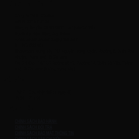
THÔNG TIN LIÊN HỆ
Công Ty TNHH KOMINA
MSDN: 0316713134
Đăng ký lần đầu: 08/02/2021, tại Quận Gò Vấp
Người đại diện: Đặng Duy Khánh
Email: xedienchobe123@gmail.com
ĐT: 0937222487
Showroom trưng bày: 162 Nguyễn Trọng Tuyển, Phường 8, Quận Phú
Nhuận, Thành phố Hồ Chí Minh
Địa Chỉ Kho : 14/12/2 Đường số 53, Phường 14, Quận Gò Vấp, Thành
phố Hồ Chí Minh (không trưng bày)
MỞ CỬA
Thứ 2 – Chủ Nhật (kể cả ngày lễ)
7h:00 – 21h:00
HƯỚNG DẪN
CHÍNH SÁCH BẢO HÀNH
CHÍNH SÁCH ĐỔI TRẢ
CHÍNH SÁCH BẢO MẬT THÔNG TIN