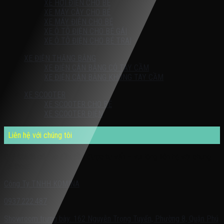
XE HƠI ĐIỆN CHO BÉ
XE MÁY CÀY CHO BÉ
XE MÁY ĐIỆN CHO BÉ
XE Ô TÔ ĐIỆN CHO BÉ GÁI
XE Ô TÔ ĐIỆN CHO BÉ TRAI
XE ĐIỆN THĂNG BẰNG
XE ĐIỆN CÂN BẰNG CÓ TAY CẦM
XE ĐIỆN CÂN BẰNG KHÔNG TAY CẦM
XE SCOOTER
XE SCOOTER CHO BÉ
XE SCOOTER ĐIỆN
Liên hệ với chúng tôi
Quý khách có nhu cầu cần được tư vấn – vui lòng liên hệ với chúng
tôi theo:
Công Ty TNHH KOMINA
0937.222.487
Showroom trưng bày: 162 Nguyễn Trọng Tuyển, Phường 8, Quận Phú