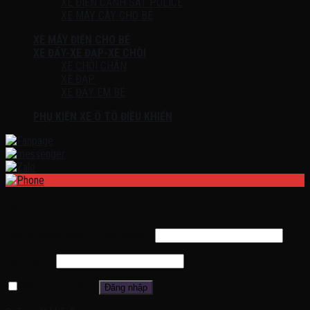
XE ĐIỆN CẢNH SÁT POLICE
XE MÁY CÀY CHO BÉ
XE MÁY ĐIỆN CHO BÉ
XE ĐẨY-XE ĐẠP-XE CHÒI
XE CHÒI CHÂN
XE ĐẠP
XE ĐẨY EM BÉ
PHỤ KIỆN XE Ô TÔ ĐIỀU KHIỂN
Đăng nhập
Tên tài khoản hoặc địa chỉ email
*
Mật khẩu
*
Ghi nhớ mật khẩu
Đăng nhập