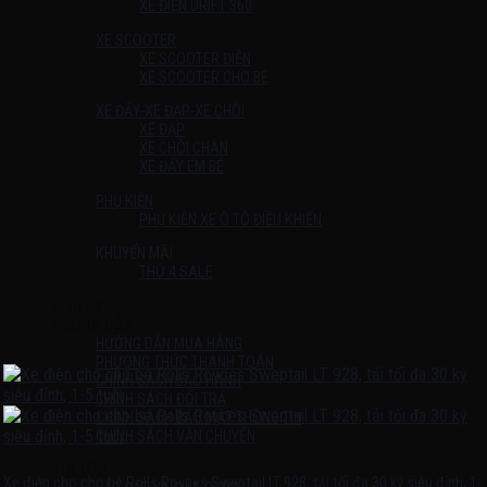
XE ĐIỆN DRIFT 360
XE SCOOTER
XE SCOOTER ĐIỆN
XE SCOOTER CHO BÉ
XE ĐẨY-XE ĐẠP-XE CHÒI
XE ĐẠP
XE CHÒI CHÂN
XE ĐẨY EM BÉ
PHỤ KIỆN
PHỤ KIỆN XE Ô TÔ ĐIỀU KHIỂN
KHUYẾN MÃI
THỨ 4 SALE
Liên Hệ
HƯỚNG DẪN
HƯỚNG DẪN MUA HÀNG
PHƯƠNG THỨC THANH TOÁN
CHÍNH SÁCH BẢO HÀNH
CHÍNH SÁCH ĐỔI TRẢ
CHÍNH SÁCH BẢO MẬT THÔNG TIN
CHÍNH SÁCH VẬN CHUYỂN
TIN TỨC
Xe điện cho cho bé Rolls Royces Sweptail LT 928, tải tối đa 30 ký siêu đỉnh, 1-