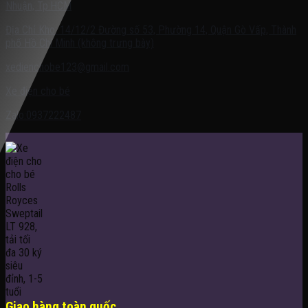
Nhuận, Tp.HCM
Địa Chỉ Kho: 14/12/2 Đường số 53, Phường 14, Quận Gò Vấp, Thành
phố Hồ Chí Minh (không trưng bày)
xedienchobe123@gmail.com
Xe điện cho bé
Zalo:0937222487
Giao hàng toàn quốc