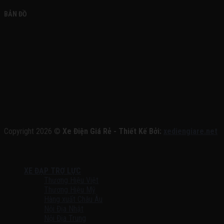
BẢN ĐỒ
Copyright 2026 ©
Xe Điện Giá Rẻ - Thiết Kế Bởi:
xediengiare.net
XE ĐẠP TRỢ LỰC
Thương Hiệu Việt
Thương Hiệu Mỹ
Hàng xuất Châu Âu
Nội Địa Nhật
Nội Địa Trung