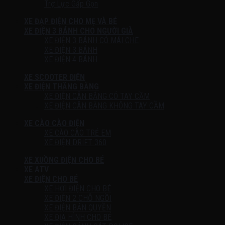
Trợ Lực Gấp Gọn
XE ĐẠP ĐIỆN CHO MẸ VÀ BÉ
XE ĐIỆN 3 BÁNH CHO NGƯỜI GIÀ
XE ĐIỆN 3 BÁNH CÓ MÁI CHE
XE ĐIỆN 3 BÁNH
XE ĐIỆN 4 BÁNH
XE SCOOTER ĐIỆN
XE ĐIỆN THĂNG BẰNG
XE ĐIỆN CÂN BẰNG CÓ TAY CẦM
XE ĐIỆN CÂN BẰNG KHÔNG TAY CẦM
XE CÀO CÀO ĐIỆN
XE CÀO CÀO TRẺ EM
XE ĐIỆN DRIFT 360
XE XUỒNG ĐIỆN CHO BÉ
XE ATV
XE ĐIỆN CHO BÉ
XE HƠI ĐIỆN CHO BÉ
XE ĐIỆN 2 CHỖ NGỒI
XE ĐIỆN BẢN QUYỀN
XE ĐỊA HÌNH CHO BÉ