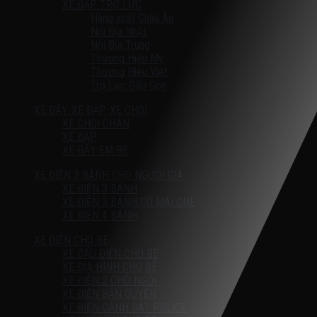
XE ĐẠP TRỢ LỰC
Hàng xuất Châu Âu
Nội Địa Nhật
Nội Địa Trung
Thương Hiệu Mỹ
Thương Hiệu Việt
Trợ Lực Gấp Gọn
XE ĐẨY-XE ĐẠP-XE CHÒI
XE CHÒI CHÂN
XE ĐẠP
XE ĐẨY EM BÉ
XE ĐIỆN 3 BÁNH CHO NGƯỜI GIÀ
XE ĐIỆN 3 BÁNH
XE ĐIỆN 3 BÁNH CÓ MÁI CHE
XE ĐIỆN 4 BÁNH
XE ĐIỆN CHO BÉ
XE CẨU ĐIỆN CHO BÉ
XE ĐỊA HÌNH CHO BÉ
XE ĐIỆN 2 CHỖ NGỒI
XE ĐIỆN BẢN QUYỀN
XE ĐIỆN CẢNH SÁT POLICE