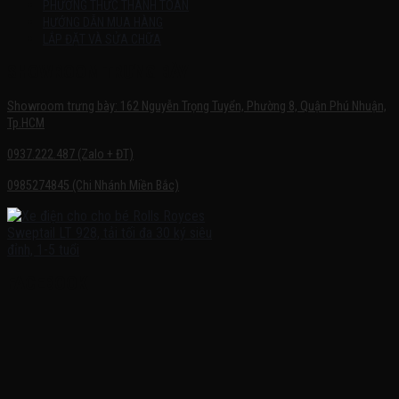
PHƯƠNG THỨC THANH TOÁN
HƯỚNG DẪN MUA HÀNG
LẮP ĐẶT VÀ SỬA CHỮA
SHOWROOM TRƯNG BÀY
Showroom trưng bày: 162 Nguyễn Trọng Tuyển, Phường 8, Quận Phú Nhuận,
Tp.HCM
0937.222.487 (Zalo + ĐT)
0985274845 (Chi Nhánh Miền Bắc)
FACEBOOK