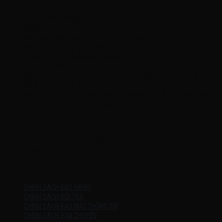
THÔNG TIN LIÊN HỆ
Công Ty TNHH KOMINA
MSDN: 0316713134
Đăng ký lần đầu: 08/02/2021, tại Quận Gò Vấp
Người đại diện: Đặng Duy Khánh
Email: xedienchobe123@gmail.com
ĐT: 0937222487
Showroom trưng bày: 162 Nguyễn Trọng Tuyển, Phường 8, Quận Phú
Nhuận, Thành phố Hồ Chí Minh
Địa Chỉ Kho : 14/12/2 Đường số 53, Phường 14, Quận Gò Vấp, Thành
phố Hồ Chí Minh (không trưng bày)
MỞ CỬA
Thứ 2 – Chủ Nhật (kể cả ngày lễ)
7h:00 – 21h:00
HƯỚNG DẪN
CHÍNH SÁCH BẢO HÀNH
CHÍNH SÁCH ĐỔI TRẢ
CHÍNH SÁCH BẢO MẬT THÔNG TIN
CHÍNH SÁCH VẬN CHUYỂN