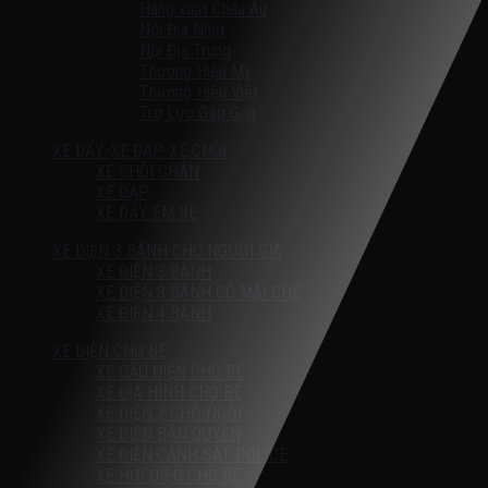
Hàng xuất Châu Âu
Nội Địa Nhật
Nội Địa Trung
Thương Hiệu Mỹ
Thương Hiệu Việt
Trợ Lực Gấp Gọn
XE ĐẨY-XE ĐẠP-XE CHÒI
XE CHÒI CHÂN
XE ĐẠP
XE ĐẨY EM BÉ
XE ĐIỆN 3 BÁNH CHO NGƯỜI GIÀ
XE ĐIỆN 3 BÁNH
XE ĐIỆN 3 BÁNH CÓ MÁI CHE
XE ĐIỆN 4 BÁNH
XE ĐIỆN CHO BÉ
XE CẨU ĐIỆN CHO BÉ
XE ĐỊA HÌNH CHO BÉ
XE ĐIỆN 2 CHỖ NGỒI
XE ĐIỆN BẢN QUYỀN
XE ĐIỆN CẢNH SÁT POLICE
XE HƠI ĐIỆN CHO BÉ