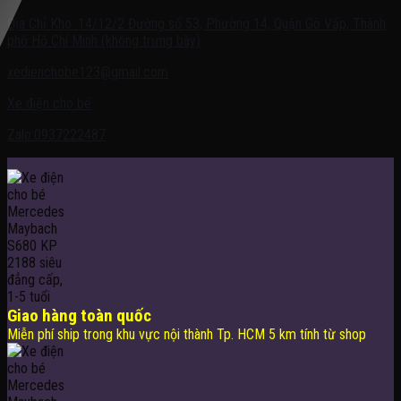
Địa Chỉ Kho: 14/12/2 Đường số 53, Phường 14, Quận Gò Vấp, Thành
phố Hồ Chí Minh (không trưng bày)
xedienchobe123@gmail.com
Xe điện cho bé
Zalo:0937222487
Giao hàng toàn quốc
Miễn phí ship trong khu vực nội thành Tp. HCM 5 km tính từ shop