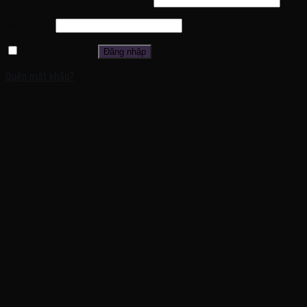
Mật khẩu
*
Ghi nhớ mật khẩu
Đăng nhập
Quên mật khẩu?