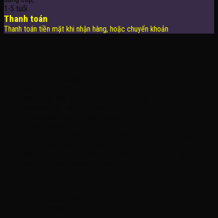
Thanh toán
Thanh toán tiền mặt khi nhận hàng, hoặc chuyển khoản
THÔNG TIN LIÊN HỆ
Công Ty TNHH KOMINA
MSDN: 0316713134
Đăng ký lần đầu: 08/02/2021, tại Quận Gò Vấp
Người đại diện: Đặng Duy Khánh
Email: xedienchobe123@gmail.com
ĐT: 0937222487
Showroom trưng bày: 162 Nguyễn Trọng Tuyển, Phường 8, Quận Phú
Nhuận, Thành phố Hồ Chí Minh
Địa Chỉ Kho : 14/12/2 Đường số 53, Phường 14, Quận Gò Vấp, Thành
phố Hồ Chí Minh (không trưng bày)
MỞ CỬA
Thứ 2 – Chủ Nhật (kể cả ngày lễ)
7h:00 – 21h:00