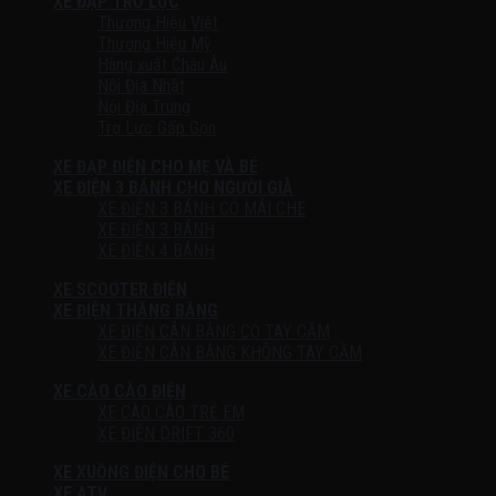
XE ĐẠP TRỢ LỰC
Thương Hiệu Việt
Thương Hiệu Mỹ
Hàng xuất Châu Âu
Nội Địa Nhật
Nội Địa Trung
Trợ Lực Gấp Gọn
XE ĐẠP ĐIỆN CHO MẸ VÀ BÉ
XE ĐIỆN 3 BÁNH CHO NGƯỜI GIÀ
XE ĐIỆN 3 BÁNH CÓ MÁI CHE
XE ĐIỆN 3 BÁNH
XE ĐIỆN 4 BÁNH
XE SCOOTER ĐIỆN
XE ĐIỆN THĂNG BẰNG
XE ĐIỆN CÂN BẰNG CÓ TAY CẦM
XE ĐIỆN CÂN BẰNG KHÔNG TAY CẦM
XE CÀO CÀO ĐIỆN
XE CÀO CÀO TRẺ EM
XE ĐIỆN DRIFT 360
XE XUỒNG ĐIỆN CHO BÉ
XE ATV