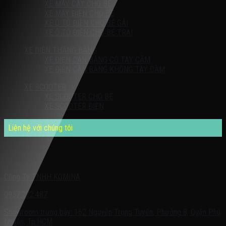
XE MÁY CÀY CHO BÉ
XE MÁY ĐIỆN CHO BÉ
XE Ô TÔ ĐIỆN CHO BÉ GÁI
XE Ô TÔ ĐIỆN CHO BÉ TRAI
XE ĐIỆN THĂNG BẰNG
XE ĐIỆN CÂN BẰNG CÓ TAY CẦM
XE ĐIỆN CÂN BẰNG KHÔNG TAY CẦM
XE SCOOTER
XE SCOOTER CHO BÉ
XE SCOOTER ĐIỆN
Liên hệ với chúng tôi
Quý khách có nhu cầu cần được tư vấn – vui lòng liên hệ với chúng
tôi theo:
Công Ty TNHH KOMINA
0937.222.487
Showroom trưng bày: 162 Nguyễn Trọng Tuyển, Phường 8, Quận Phú
Nhuận, Tp.HCM