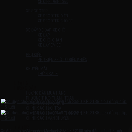
XE ĐIỆN DRIFT 360
XE SCOOTER
XE SCOOTER ĐIỆN
XE SCOOTER CHO BÉ
XE ĐẨY-XE ĐẠP-XE CHÒI
XE ĐẠP
XE CHÒI CHÂN
XE ĐẨY EM BÉ
PHỤ KIỆN
PHỤ KIỆN XE Ô TÔ ĐIỀU KHIỂN
KHUYẾN MÃI
THỨ 4 SALE
Liên Hệ
HƯỚNG DẪN
HƯỚNG DẪN MUA HÀNG
PHƯƠNG THỨC THANH TOÁN
CHÍNH SÁCH BẢO HÀNH
CHÍNH SÁCH ĐỔI TRẢ
CHÍNH SÁCH BẢO MẬT THÔNG TIN
CHÍNH SÁCH VẬN CHUYỂN
TIN TỨC
Xe điện cho bé Mercedes Maybach S680 KP 2188 siêu đẳng cấp, 1-5 tuổi