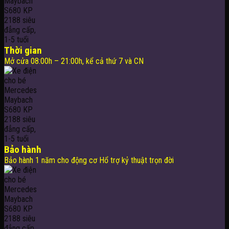
Thời gian
Mở cửa 08:00h – 21:00h, kể cả thứ 7 và CN
Bảo hành
Bảo hành 1 năm cho động cơ Hổ trợ kỷ thuật trọn đời