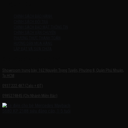
HƯỚNG DẪN
CHÍNH SÁCH BẢO HÀNH
CHÍNH SÁCH ĐỔI TRẢ
CHÍNH SÁCH BẢO MẬT THÔNG TIN
CHÍNH SÁCH VẬN CHUYỂN
PHƯƠNG THỨC THANH TOÁN
HƯỚNG DẪN MUA HÀNG
LẮP ĐẶT VÀ SỬA CHỮA
SHOWROOM TRƯNG BÀY
Showroom trưng bày: 162 Nguyễn Trọng Tuyển, Phường 8, Quận Phú Nhuận,
Tp.HCM
0937.222.487 (Zalo + ĐT)
0985274845 (Chi Nhánh Miền Bắc)
FACEBOOK