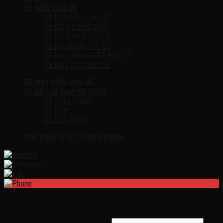
XE ĐIỆN CHO BÉ
XE HƠI ĐIỆN CHO BÉ
XE ĐIỆN 2 CHỖ NGỒI
XE ĐIỆN BẢN QUYỀN
XE ĐỊA HÌNH CHO BÉ
XE ĐIỆN CẢNH SÁT POLICE
XE MÁY CÀY CHO BÉ
XE MÁY ĐIỆN CHO BÉ
XE ĐẨY-XE ĐẠP-XE CHÒI
XE CHÒI CHÂN
XE ĐẠP
XE ĐẨY EM BÉ
PHỤ KIỆN XE Ô TÔ ĐIỀU KHIỂN
Đăng nhập
Tên tài khoản hoặc địa chỉ email
*