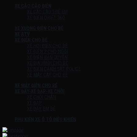
XE CÀO CÀO ĐIỆN
XE CÀO CÀO TRẺ EM
XE ĐIỆN DRIFT 360
XE XUỒNG ĐIỆN CHO BÉ
XE ATV
XE ĐIỆN CHO BÉ
XE HƠI ĐIỆN CHO BÉ
XE ĐIỆN 2 CHỖ NGỒI
XE ĐIỆN BẢN QUYỀN
XE ĐỊA HÌNH CHO BÉ
XE ĐIỆN CẢNH SÁT POLICE
XE MÁY CÀY CHO BÉ
XE MÁY ĐIỆN CHO BÉ
XE ĐẨY-XE ĐẠP-XE CHÒI
XE CHÒI CHÂN
XE ĐẠP
XE ĐẨY EM BÉ
PHỤ KIỆN XE Ô TÔ ĐIỀU KHIỂN