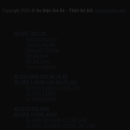
Copyright 2026 ©
Xe Điện Giá Rẻ - Thiết Kế Bởi:
xediengiare.net
XE ĐẠP TRỢ LỰC
Thương Hiệu Việt
Thương Hiệu Mỹ
Hàng xuất Châu Âu
Nội Địa Nhật
Nội Địa Trung
Trợ Lực Gấp Gọn
XE ĐẠP ĐIỆN CHO MẸ VÀ BÉ
XE ĐIỆN 3 BÁNH CHO NGƯỜI GIÀ
XE ĐIỆN 3 BÁNH CÓ MÁI CHE
XE ĐIỆN 3 BÁNH
XE ĐIỆN 4 BÁNH
XE SCOOTER ĐIỆN
XE ĐIỆN THĂNG BẰNG
XE ĐIỆN CÂN BẰNG CÓ TAY CẦM
XE ĐIỆN CÂN BẰNG KHÔNG TAY CẦM