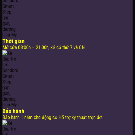
Thời gian
Mở cửa 08:00h – 21:00h, kể cả thứ 7 và CN
Bảo hành
Bảo hành 1 năm cho động cơ Hổ trợ kỷ thuật trọn đời