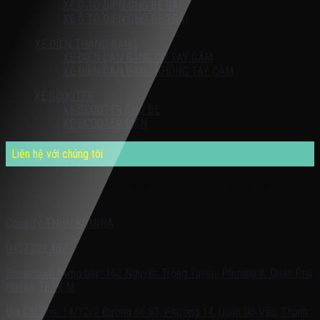
XE Ô TÔ ĐIỆN CHO BÉ GÁI
XE Ô TÔ ĐIỆN CHO BÉ TRAI
XE ĐIỆN THĂNG BẰNG
XE ĐIỆN CÂN BẰNG CÓ TAY CẦM
XE ĐIỆN CÂN BẰNG KHÔNG TAY CẦM
XE SCOOTER
XE SCOOTER CHO BÉ
XE SCOOTER ĐIỆN
Liên hệ với chúng tôi
Quý khách có nhu cầu cần được tư vấn – vui lòng liên hệ với chúng
tôi theo:
Công Ty TNHH KOMINA
0937.222.487
Showroom trưng bày: 162 Nguyễn Trọng Tuyển, Phường 8, Quận Phú
Nhuận, Tp.HCM
Địa Chỉ Kho: 14/12/2 Đường số 53, Phường 14, Quận Gò Vấp, Thành