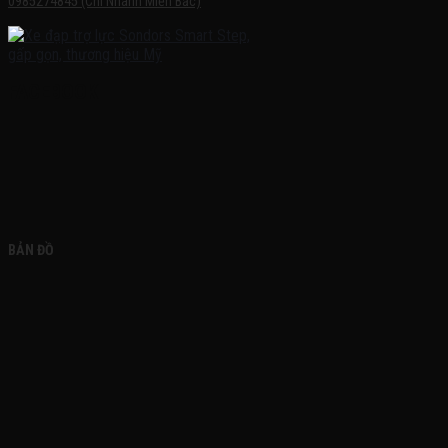
0985274845 (Chi Nhánh Miền Bắc)
FACEBOOK
BẢN ĐỒ