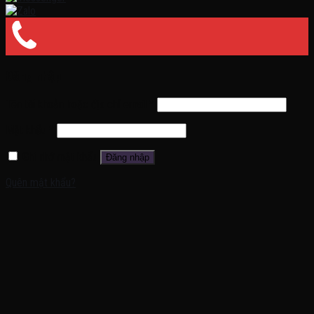
Đăng nhập
Tên tài khoản hoặc địa chỉ email
*
Mật khẩu
*
Ghi nhớ mật khẩu
Đăng nhập
Quên mật khẩu?