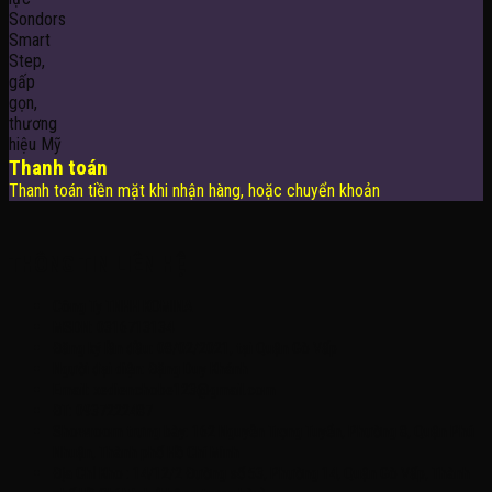
Thanh toán
Thanh toán tiền mặt khi nhận hàng, hoặc chuyển khoản
THÔNG TIN LIÊN HỆ
Công Ty TNHH KOMINA
MSDN: 0316713134
Đăng ký lần đầu: 08/02/2021, tại Quận Gò Vấp
Người đại diện: Đặng Duy Khánh
Email: xedienchobe123@gmail.com
ĐT: 0937222487
Showroom trưng bày: 162 Nguyễn Trọng Tuyển, Phường 8, Quận Phú
Nhuận, Thành phố Hồ Chí Minh
Địa Chỉ Kho : 14/12/2 Đường số 53, Phường 14, Quận Gò Vấp, Thành