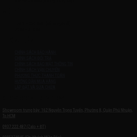
phố Hồ Chí Minh (không trưng bày)
MỞ CỬA
Thứ 2 – Chủ Nhật (kể cả ngày lễ)
7h:00 – 21h:00
HƯỚNG DẪN
CHÍNH SÁCH BẢO HÀNH
CHÍNH SÁCH ĐỔI TRẢ
CHÍNH SÁCH BẢO MẬT THÔNG TIN
CHÍNH SÁCH VẬN CHUYỂN
PHƯƠNG THỨC THANH TOÁN
HƯỚNG DẪN MUA HÀNG
LẮP ĐẶT VÀ SỬA CHỮA
SHOWROOM TRƯNG BÀY
Showroom trưng bày: 162 Nguyễn Trọng Tuyển, Phường 8, Quận Phú Nhuận,
Tp.HCM
0937.222.487 (Zalo + ĐT)