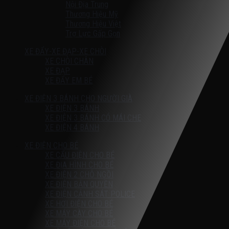
Nội Địa Trung
Thương Hiệu Mỹ
Thương Hiệu Việt
Trợ Lực Gấp Gọn
XE ĐẨY-XE ĐẠP-XE CHÒI
XE CHÒI CHÂN
XE ĐẠP
XE ĐẨY EM BÉ
XE ĐIỆN 3 BÁNH CHO NGƯỜI GIÀ
XE ĐIỆN 3 BÁNH
XE ĐIỆN 3 BÁNH CÓ MÁI CHE
XE ĐIỆN 4 BÁNH
XE ĐIỆN CHO BÉ
XE CẨU ĐIỆN CHO BÉ
XE ĐỊA HÌNH CHO BÉ
XE ĐIỆN 2 CHỖ NGỒI
XE ĐIỆN BẢN QUYỀN
XE ĐIỆN CẢNH SÁT POLICE
XE HƠI ĐIỆN CHO BÉ
XE MÁY CÀY CHO BÉ
XE MÁY ĐIỆN CHO BÉ