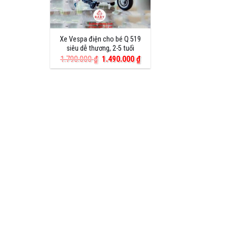
Xe Vespa điện cho bé Q 519
siêu dễ thương, 2-5 tuổi
Giá
Giá
1.790.000
₫
1.490.000
₫
gốc
hiện
là:
tại
1.790.000 ₫.
là:
1.490.000 ₫.