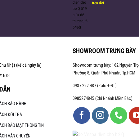
trọn đời
A
SHOWROOM TRƯNG BÀY
Chủ Nhật (kể cả ngày lễ)
Showroom trưng bày: 162 Nguyễn Trọ
Phường 8, Quận Phú Nhuận, Tp.HCM
21h:00
0937.222.487 (Zalo + ĐT)
DẪN
0985274845 (Chi Nhánh Miền Bắc)
SÁCH BẢO HÀNH
ÁCH ĐỔI TRẢ
ÁCH BẢO MẬT THÔNG TIN
SÁCH VẬN CHUYỂN