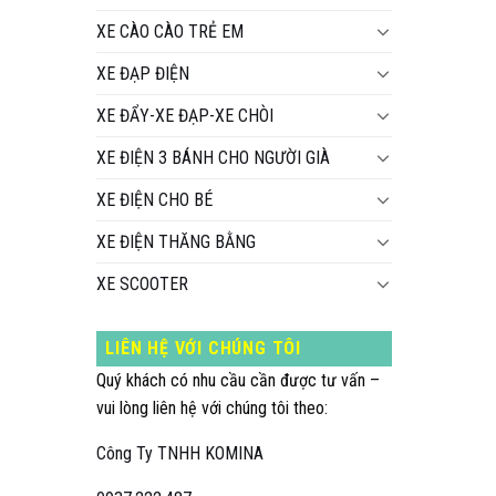
XE CÀO CÀO TRẺ EM
XE ĐẠP ĐIỆN
XE ĐẨY-XE ĐẠP-XE CHÒI
XE ĐIỆN 3 BÁNH CHO NGƯỜI GIÀ
XE ĐIỆN CHO BÉ
XE ĐIỆN THĂNG BẰNG
XE SCOOTER
LIÊN HỆ VỚI CHÚNG TÔI
Quý khách có nhu cầu cần được tư vấn –
vui lòng liên hệ với chúng tôi theo:
Công Ty TNHH KOMINA