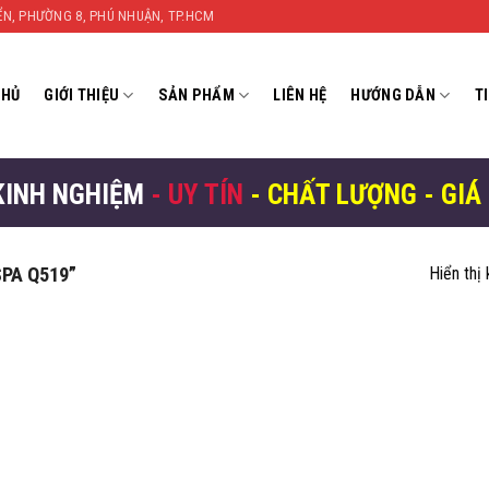
YỂN, PHƯỜNG 8, PHÚ NHUẬN, TP.HCM
CHỦ
GIỚI THIỆU
SẢN PHẨM
LIÊN HỆ
HƯỚNG DẪN
T
KINH NGHIỆM
- UY TÍN
- CHẤT LƯỢNG - GIÁ
PA Q519”
Hiển thị