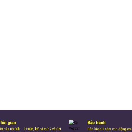
Thời gian
Bảo hành
ở cửa 08:00h – 21:00h, kể cả thứ 7 và CN
Bảo hành 1 năm cho động cơ H