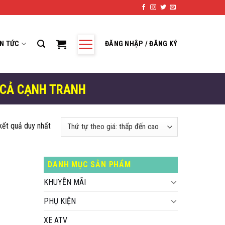
IN TỨC
ĐĂNG NHẬP / ĐĂNG KÝ
 CẢ CẠNH TRANH
 kết quả duy nhất
DANH MỤC SẢN PHẨM
KHUYỄN MÃI
PHỤ KIỆN
XE ATV