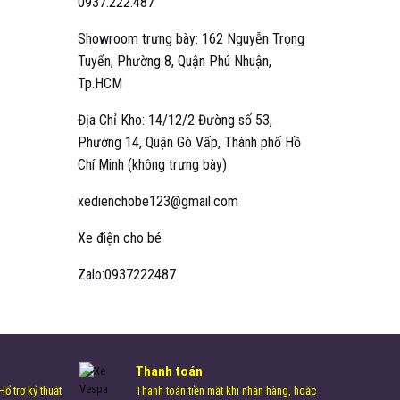
0937.222.487
Showroom trưng bày: 162 Nguyễn Trọng
Tuyển, Phường 8, Quận Phú Nhuận,
Tp.HCM
Địa Chỉ Kho: 14/12/2 Đường số 53,
Phường 14, Quận Gò Vấp, Thành phố Hồ
Chí Minh (không trưng bày)
xedienchobe123@gmail.com
Xe điện cho bé
Zalo:0937222487
Thanh toán
ổ trợ kỷ thuật
Thanh toán tiền mặt khi nhận hàng, hoặc