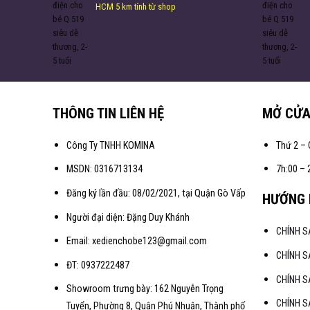
HCM 5 km tính từ shop
THÔNG TIN LIÊN HỆ
MỞ CỬ
Công Ty TNHH KOMINA
Thứ 2 – 
MSDN: 0316713134
7h:00 – 
Đăng ký lần đầu: 08/02/2021, tại Quận Gò Vấp
HƯỚNG 
Người đại diện: Đặng Duy Khánh
CHÍNH 
Email: xedienchobe123@gmail.com
CHÍNH S
ĐT: 0937222487
CHÍNH S
Showroom trưng bày: 162 Nguyễn Trọng
CHÍNH 
Tuyển, Phường 8, Quận Phú Nhuận, Thành phố