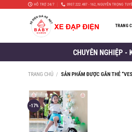
Skip
HỖ TRỢ 24/7
0937.222.487 - 162, NGUYỄN TRỌNG TU
to
content
TRANG 
CHUYÊN NGHIỆP - 
TRANG CHỦ
/
SẢN PHẨM ĐƯỢC GẮN THẺ “VES
-17%