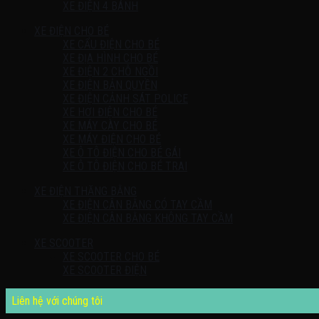
XE ĐIỆN 4 BÁNH
XE ĐIỆN CHO BÉ
XE CẨU ĐIỆN CHO BÉ
XE ĐỊA HÌNH CHO BÉ
XE ĐIỆN 2 CHỖ NGỒI
XE ĐIỆN BẢN QUYỀN
XE ĐIỆN CẢNH SÁT POLICE
XE HƠI ĐIỆN CHO BÉ
XE MÁY CÀY CHO BÉ
XE MÁY ĐIỆN CHO BÉ
XE Ô TÔ ĐIỆN CHO BÉ GÁI
XE Ô TÔ ĐIỆN CHO BÉ TRAI
XE ĐIỆN THĂNG BẰNG
XE ĐIỆN CÂN BẰNG CÓ TAY CẦM
XE ĐIỆN CÂN BẰNG KHÔNG TAY CẦM
XE SCOOTER
XE SCOOTER CHO BÉ
XE SCOOTER ĐIỆN
Liên hệ với chúng tôi