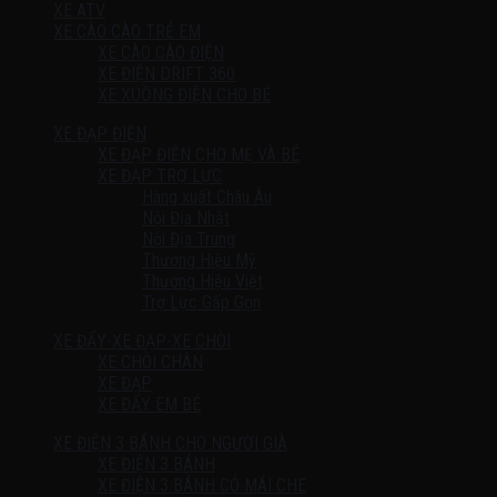
XE ATV
XE CÀO CÀO TRẺ EM
XE CÀO CÀO ĐIỆN
XE ĐIỆN DRIFT 360
XE XUỒNG ĐIỆN CHO BÉ
XE ĐẠP ĐIỆN
XE ĐẠP ĐIỆN CHO MẸ VÀ BÉ
XE ĐẠP TRỢ LỰC
Hàng xuất Châu Âu
Nội Địa Nhật
Nội Địa Trung
Thương Hiệu Mỹ
Thương Hiệu Việt
Trợ Lực Gấp Gọn
XE ĐẨY-XE ĐẠP-XE CHÒI
XE CHÒI CHÂN
XE ĐẠP
XE ĐẨY EM BÉ
XE ĐIỆN 3 BÁNH CHO NGƯỜI GIÀ
XE ĐIỆN 3 BÁNH
XE ĐIỆN 3 BÁNH CÓ MÁI CHE