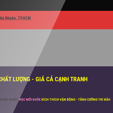
Phú Nhuận, TP.HCM
CHẤT LƯỢNG - GIÁ CẢ CẠNH TRANH
ĂN MỚI NHIỀU
HỌC MỚI KHỎE
KÍCH THÍCH VẬN ĐỘNG - TĂNG CƯỜNG TRÍ NÃO