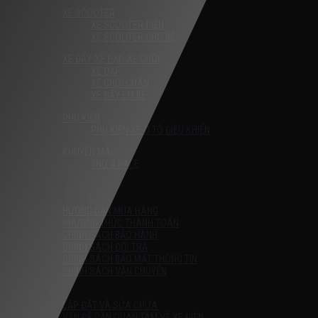
XE SCOOTER
XE SCOOTER ĐIỆN
XE SCOOTER CHO BÉ
XE ĐẨY-XE ĐẠP-XE CHÒI
XE ĐẠP
XE CHÒI CHÂN
XE ĐẨY EM BÉ
PHỤ KIỆN
PHỤ KIỆN XE Ô TÔ ĐIỀU KHIỂN
KHUYẾN MÃI
THỨ 4 SALE
Liên Hệ
HƯỚNG DẪN
HƯỚNG DẪN MUA HÀNG
PHƯƠNG THỨC THANH TOÁN
CHÍNH SÁCH BẢO HÀNH
CHÍNH SÁCH ĐỔI TRẢ
CHÍNH SÁCH BẢO MẬT THÔNG TIN
CHÍNH SÁCH VẬN CHUYỂN
TIN TỨC
LẮP ĐẶT VÀ SỬA CHỮA
VẤN ĐỀ CẦN QUAN TÂM VỀ XE ĐIỆN