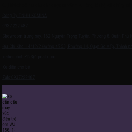
Quý khách có nhu cầu cần được tư vấn – vui lòng liên hệ với chúng tôi 
Công Ty TNHH KOMINA
0937.222.487
Showroom trưng bày: 162 Nguyễn Trọng Tuyển, Phường 8, Quận Phú 
Địa Chỉ Kho: 14/12/2 Đường số 53, Phường 14, Quận Gò Vấp, Thành ph
xedienchobe123@gmail.com
Xe điện cho bé
Zalo:0937222487