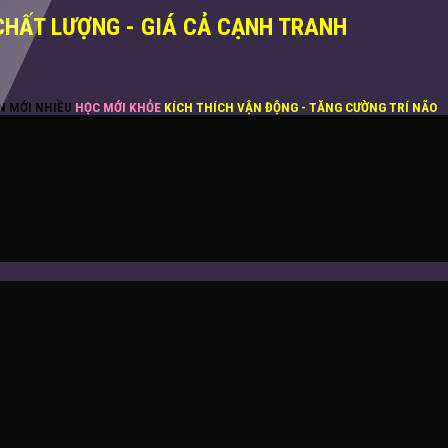
CHẤT LƯỢNG - GIÁ CẢ CẠNH TRANH
ĂN MỚI NHIỀU
HỌC MỚI KHỎE
KÍCH THÍCH VẬN ĐỘNG - TĂNG CƯỜNG TRÍ NÃO