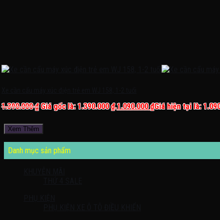
Xe cần cẩu máy xúc điện trẻ em WJ 158, 1-2 tuổi
1.390.000
₫
Giá gốc là: 1.390.000 ₫.
1.090.000
₫
Giá hiện tại là: 1.09
Xem Thêm
Danh mục sản phẩm
KHUYỄN MÃI
THỨ 4 SALE
PHỤ KIỆN
PHỤ KIỆN XE Ô TÔ ĐIỀU KHIỂN