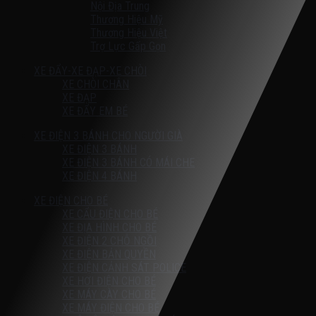
Nội Địa Trung
Thương Hiệu Mỹ
Thương Hiệu Việt
Trợ Lực Gấp Gọn
XE ĐẨY-XE ĐẠP-XE CHÒI
XE CHÒI CHÂN
XE ĐẠP
XE ĐẨY EM BÉ
XE ĐIỆN 3 BÁNH CHO NGƯỜI GIÀ
XE ĐIỆN 3 BÁNH
XE ĐIỆN 3 BÁNH CÓ MÁI CHE
XE ĐIỆN 4 BÁNH
XE ĐIỆN CHO BÉ
XE CẨU ĐIỆN CHO BÉ
XE ĐỊA HÌNH CHO BÉ
XE ĐIỆN 2 CHỖ NGỒI
XE ĐIỆN BẢN QUYỀN
XE ĐIỆN CẢNH SÁT POLICE
XE HƠI ĐIỆN CHO BÉ
XE MÁY CÀY CHO BÉ
XE MÁY ĐIỆN CHO BÉ