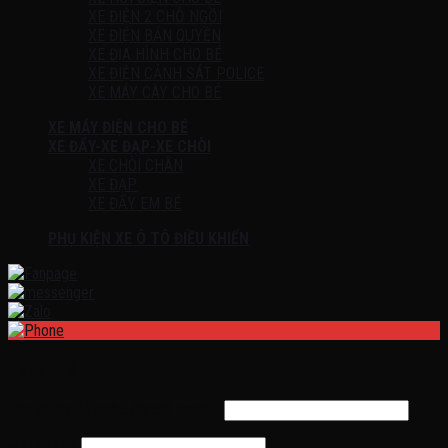
XE ĐIỆN 2 CHỖ NGỒI
XE ĐIỆN BẢN QUYỀN
XE ĐỊA HÌNH CHO BÉ
XE ĐIỆN CẢNH SÁT POLICE
XE MÁY CÀY CHO BÉ
XE MÁY ĐIỆN CHO BÉ
XE ĐẨY-XE ĐẠP-XE CHÒI
XE CHÒI CHÂN
XE ĐẠP
XE ĐẨY EM BÉ
PHỤ KIỆN XE Ô TÔ ĐIỀU KHIỂN
Đăng nhập
Tên tài khoản hoặc địa chỉ email
*
Mật khẩu
*