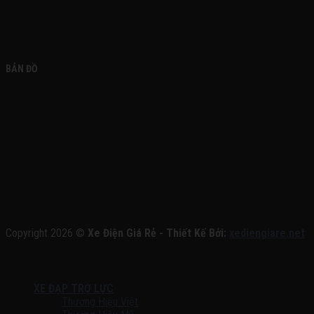
BẢN ĐỒ
Copyright 2026 ©
Xe Điện Giá Rẻ - Thiết Kế Bởi:
xediengiare.net
XE ĐẠP TRỢ LỰC
Thương Hiệu Việt