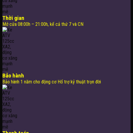
Thời gian
Mở cửa 08:00h – 21:00h, kể cả thứ 7 và CN
Bảo hành
Bảo hành 1 năm cho động cơ Hổ trợ kỷ thuật trọn đời