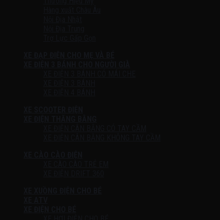
Thương Hiệu Mỹ
Hàng xuất Châu Âu
Nội Địa Nhật
Nội Địa Trung
Trợ Lực Gấp Gọn
XE ĐẠP ĐIỆN CHO MẸ VÀ BÉ
XE ĐIỆN 3 BÁNH CHO NGƯỜI GIÀ
XE ĐIỆN 3 BÁNH CÓ MÁI CHE
XE ĐIỆN 3 BÁNH
XE ĐIỆN 4 BÁNH
XE SCOOTER ĐIỆN
XE ĐIỆN THĂNG BẰNG
XE ĐIỆN CÂN BẰNG CÓ TAY CẦM
XE ĐIỆN CÂN BẰNG KHÔNG TAY CẦM
XE CÀO CÀO ĐIỆN
XE CÀO CÀO TRẺ EM
XE ĐIỆN DRIFT 360
XE XUỒNG ĐIỆN CHO BÉ
XE ATV
XE ĐIỆN CHO BÉ
XE HƠI ĐIỆN CHO BÉ