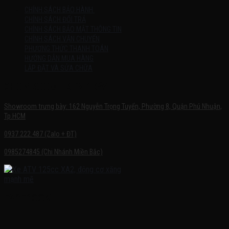
CHÍNH SÁCH BẢO HÀNH
CHÍNH SÁCH ĐỔI TRẢ
CHÍNH SÁCH BẢO MẬT THÔNG TIN
CHÍNH SÁCH VẬN CHUYỂN
PHƯƠNG THỨC THANH TOÁN
HƯỚNG DẪN MUA HÀNG
LẮP ĐẶT VÀ SỬA CHỮA
SHOWROOM TRƯNG BÀY
Showroom trưng bày: 162 Nguyễn Trọng Tuyển, Phường 8, Quận Phú Nhuận,
Tp.HCM
0937.222.487 (Zalo + ĐT)
0985274845 (Chi Nhánh Miền Bắc)
FACEBOOK