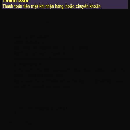
Thanh toán
Thanh toán tiền mặt khi nhận hàng, hoặc chuyển khoản
THÔNG TIN LIÊN HỆ
Công Ty TNHH KOMINA
MSDN: 0316713134
Đăng ký lần đầu: 08/02/2021, tại Quận Gò Vấp
Người đại diện: Đặng Duy Khánh
Email: xedienchobe123@gmail.com
ĐT: 0937222487
Showroom trưng bày: 162 Nguyễn Trọng Tuyển, Phường 8, Quận Phú
Nhuận, Thành phố Hồ Chí Minh
Địa Chỉ Kho : 14/12/2 Đường số 53, Phường 14, Quận Gò Vấp, Thành
phố Hồ Chí Minh (không trưng bày)
MỞ CỬA
Thứ 2 – Chủ Nhật (kể cả ngày lễ)
7h:00 – 21h:00
HƯỚNG DẪN