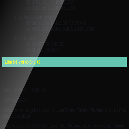
XE Ô TÔ ĐIỆN CHO BÉ GÁI
XE Ô TÔ ĐIỆN CHO BÉ TRAI
XE ĐIỆN THĂNG BẰNG
XE ĐIỆN CÂN BẰNG CÓ TAY CẦM
XE ĐIỆN CÂN BẰNG KHÔNG TAY CẦM
XE SCOOTER
XE SCOOTER CHO BÉ
XE SCOOTER ĐIỆN
Liên hệ với chúng tôi
Quý khách có nhu cầu cần được tư vấn – vui lòng liên hệ với chúng
tôi theo:
Công Ty TNHH KOMINA
0937.222.487
Showroom trưng bày: 162 Nguyễn Trọng Tuyển, Phường 8, Quận Phú
Nhuận, Tp.HCM
Địa Chỉ Kho: 14/12/2 Đường số 53, Phường 14, Quận Gò Vấp, Thành