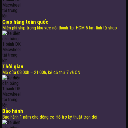
Giao hàng toàn quốc
Miễn phí ship trong khu vực nội thành Tp. HCM 5 km tính từ shop
Thời gian
Mở cửa 08:00h – 21:00h, kể cả thứ 7 và CN
Bảo hành
Bảo hành 1 năm cho động cơ Hổ trợ kỷ thuật trọn đời