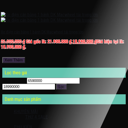
Xe điện cân bằng 1 bánh DK Macwheel tải trọng lớn
21.900.000
₫
Giá gốc là: 21.900.000 ₫.
18.990.000
₫
Giá hiện tại là:
18.990.000 ₫.
Xem Thêm
Lọc theo giá
Giá thấp nhất
Giá cao nhất
Lọc
Danh mục sản phẩm
KHUYỄN MÃI
THỨ 4 SALE
PHỤ KIỆN