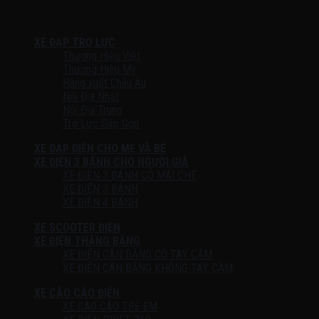
XE ĐẠP TRỢ LỰC
Thương Hiệu Việt
Thương Hiệu Mỹ
Hàng xuất Châu Âu
Nội Địa Nhật
Nội Địa Trung
Trợ Lực Gấp Gọn
XE ĐẠP ĐIỆN CHO MẸ VÀ BÉ
XE ĐIỆN 3 BÁNH CHO NGƯỜI GIÀ
XE ĐIỆN 3 BÁNH CÓ MÁI CHE
XE ĐIỆN 3 BÁNH
XE ĐIỆN 4 BÁNH
XE SCOOTER ĐIỆN
XE ĐIỆN THĂNG BẰNG
XE ĐIỆN CÂN BẰNG CÓ TAY CẦM
XE ĐIỆN CÂN BẰNG KHÔNG TAY CẦM
XE CÀO CÀO ĐIỆN
XE CÀO CÀO TRẺ EM