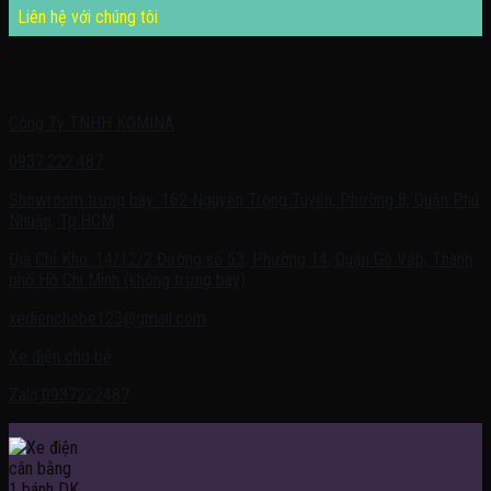
Liên hệ với chúng tôi
Quý khách có nhu cầu cần được tư vấn – vui lòng liên hệ với chúng
tôi theo:
Công Ty TNHH KOMINA
0937.222.487
Showroom trưng bày: 162 Nguyễn Trọng Tuyển, Phường 8, Quận Phú
Nhuận, Tp.HCM
Địa Chỉ Kho: 14/12/2 Đường số 53, Phường 14, Quận Gò Vấp, Thành
phố Hồ Chí Minh (không trưng bày)
xedienchobe123@gmail.com
Xe điện cho bé
Zalo:0937222487