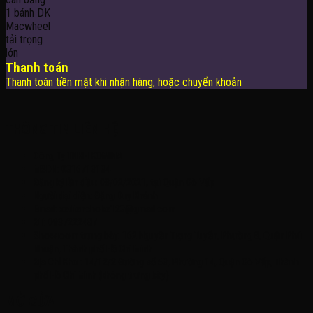
Thanh toán
Thanh toán tiền mặt khi nhận hàng, hoặc chuyển khoản
THÔNG TIN LIÊN HỆ
Công Ty TNHH KOMINA
MSDN: 0316713134
Đăng ký lần đầu: 08/02/2021, tại Quận Gò Vấp
Người đại diện: Đặng Duy Khánh
Email: xedienchobe123@gmail.com
ĐT: 0937222487
Showroom trưng bày: 162 Nguyễn Trọng Tuyển, Phường 8, Quận Phú
Nhuận, Thành phố Hồ Chí Minh
Địa Chỉ Kho : 14/12/2 Đường số 53, Phường 14, Quận Gò Vấp, Thành
phố Hồ Chí Minh (không trưng bày)
MỞ CỬA