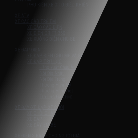
PHỤ KIỆN XE Ô TÔ ĐIỀU KHIỂN
XE ATV
XE CÀO CÀO TRẺ EM
XE CÀO CÀO ĐIỆN
XE ĐIỆN DRIFT 360
XE XUỒNG ĐIỆN CHO BÉ
XE ĐẠP ĐIỆN
XE ĐẠP ĐIỆN CHO MẸ VÀ BÉ
XE ĐẠP TRỢ LỰC
Hàng xuất Châu Âu
Nội Địa Nhật
Nội Địa Trung
Thương Hiệu Mỹ
Thương Hiệu Việt
Trợ Lực Gấp Gọn
XE ĐẨY-XE ĐẠP-XE CHÒI
XE CHÒI CHÂN
XE ĐẠP
XE ĐẨY EM BÉ
XE ĐIỆN 3 BÁNH CHO NGƯỜI GIÀ