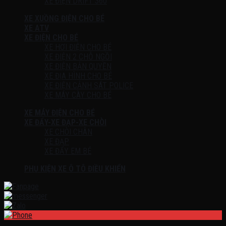
XE ĐIỆN DRIFT 360
XE XUỒNG ĐIỆN CHO BÉ
XE ATV
XE ĐIỆN CHO BÉ
XE HƠI ĐIỆN CHO BÉ
XE ĐIỆN 2 CHỖ NGỒI
XE ĐIỆN BẢN QUYỀN
XE ĐỊA HÌNH CHO BÉ
XE ĐIỆN CẢNH SÁT POLICE
XE MÁY CÀY CHO BÉ
XE MÁY ĐIỆN CHO BÉ
XE ĐẨY-XE ĐẠP-XE CHÒI
XE CHÒI CHÂN
XE ĐẠP
XE ĐẨY EM BÉ
PHỤ KIỆN XE Ô TÔ ĐIỀU KHIỂN