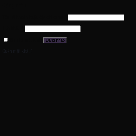
Đăng nhập
Tên tài khoản hoặc địa chỉ email
*
Mật khẩu
*
Ghi nhớ mật khẩu
Đăng nhập
Quên mật khẩu?