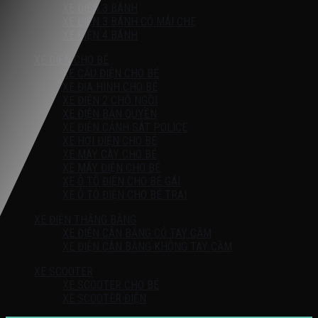
XE ĐIỆN 3 BÁNH
XE ĐIỆN 3 BÁNH CÓ MÁI CHE
XE ĐIỆN 4 BÁNH
XE ĐIỆN CHO BÉ
XE CẨU ĐIỆN CHO BÉ
XE ĐỊA HÌNH CHO BÉ
XE ĐIỆN 2 CHỖ NGỒI
XE ĐIỆN BẢN QUYỀN
XE ĐIỆN CẢNH SÁT POLICE
XE HƠI ĐIỆN CHO BÉ
XE MÁY CÀY CHO BÉ
XE MÁY ĐIỆN CHO BÉ
XE Ô TÔ ĐIỆN CHO BÉ GÁI
XE Ô TÔ ĐIỆN CHO BÉ TRAI
XE ĐIỆN THĂNG BẰNG
XE ĐIỆN CÂN BẰNG CÓ TAY CẦM
XE ĐIỆN CÂN BẰNG KHÔNG TAY CẦM
XE SCOOTER
XE SCOOTER CHO BÉ
XE SCOOTER ĐIỆN