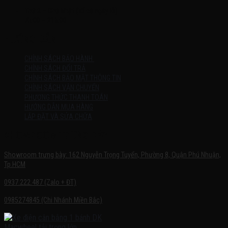
Thứ 2 – Chủ Nhật (kể cả ngày lễ)
7h:00 – 21h:00
HƯỚNG DẪN
CHÍNH SÁCH BẢO HÀNH
CHÍNH SÁCH ĐỔI TRẢ
CHÍNH SÁCH BẢO MẬT THÔNG TIN
CHÍNH SÁCH VẬN CHUYỂN
PHƯƠNG THỨC THANH TOÁN
HƯỚNG DẪN MUA HÀNG
LẮP ĐẶT VÀ SỬA CHỮA
SHOWROOM TRƯNG BÀY
Showroom trưng bày: 162 Nguyễn Trọng Tuyển, Phường 8, Quận Phú Nhuận,
Tp.HCM
0937.222.487 (Zalo + ĐT)
0985274845 (Chi Nhánh Miền Bắc)