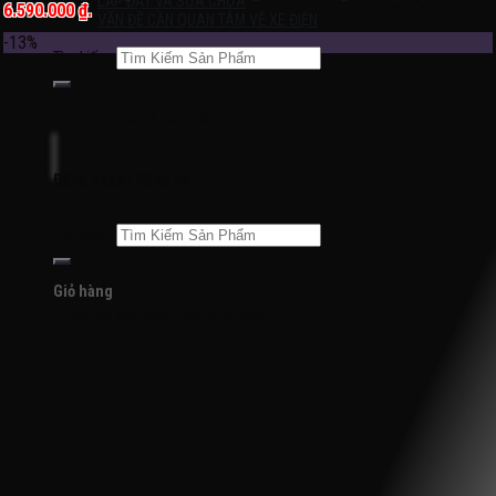
LẮP ĐẶT VÀ SỬA CHỮA
6.590.000 ₫.
VẤN ĐỀ CẦN QUAN TÂM VỀ XE ĐIỆN
-13%
Tìm kiếm:
Chưa có sản phẩm trong giỏ hàng.
Đăng nhập / Đăng ký
Tìm kiếm:
Giỏ hàng
Chưa có sản phẩm trong giỏ hàng.