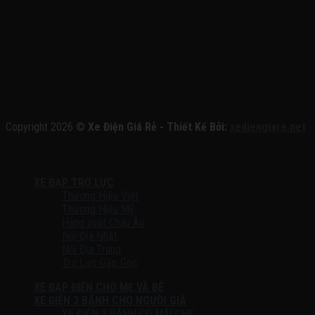
Copyright 2026 ©
Xe Điện Giá Rẻ - Thiết Kế Bởi:
xediengiare.net
XE ĐẠP TRỢ LỰC
Thương Hiệu Việt
Thương Hiệu Mỹ
Hàng xuất Châu Âu
Nội Địa Nhật
Nội Địa Trung
Trợ Lực Gấp Gọn
XE ĐẠP ĐIỆN CHO MẸ VÀ BÉ
XE ĐIỆN 3 BÁNH CHO NGƯỜI GIÀ
XE ĐIỆN 3 BÁNH CÓ MÁI CHE