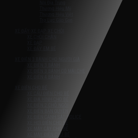
Nội Địa Trung
Thương Hiệu Mỹ
Thương Hiệu Việt
Trợ Lực Gấp Gọn
XE ĐẨY-XE ĐẠP-XE CHÒI
XE CHÒI CHÂN
XE ĐẠP
XE ĐẨY EM BÉ
XE ĐIỆN 3 BÁNH CHO NGƯỜI GIÀ
XE ĐIỆN 3 BÁNH
XE ĐIỆN 3 BÁNH CÓ MÁI CHE
XE ĐIỆN 4 BÁNH
XE ĐIỆN CHO BÉ
XE CẨU ĐIỆN CHO BÉ
XE ĐỊA HÌNH CHO BÉ
XE ĐIỆN 2 CHỖ NGỒI
XE ĐIỆN BẢN QUYỀN
XE ĐIỆN CẢNH SÁT POLICE
XE HƠI ĐIỆN CHO BÉ
XE MÁY CÀY CHO BÉ
XE MÁY ĐIỆN CHO BÉ