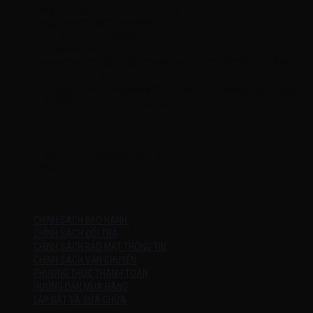
Đăng ký lần đầu: 08/02/2021, tại Quận Gò Vấp
Người đại diện: Đặng Duy Khánh
Email: xedienchobe123@gmail.com
ĐT: 0937222487
Showroom trưng bày: 162 Nguyễn Trọng Tuyển, Phường 8, Quận Phú
Nhuận, Thành phố Hồ Chí Minh
Địa Chỉ Kho : 14/12/2 Đường số 53, Phường 14, Quận Gò Vấp, Thành
phố Hồ Chí Minh (không trưng bày)
MỞ CỬA
Thứ 2 – Chủ Nhật (kể cả ngày lễ)
7h:00 – 21h:00
HƯỚNG DẪN
CHÍNH SÁCH BẢO HÀNH
CHÍNH SÁCH ĐỔI TRẢ
CHÍNH SÁCH BẢO MẬT THÔNG TIN
CHÍNH SÁCH VẬN CHUYỂN
PHƯƠNG THỨC THANH TOÁN
HƯỚNG DẪN MUA HÀNG
LẮP ĐẶT VÀ SỬA CHỮA