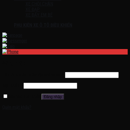
XE CHÒI CHÂN
XE ĐẠP
XE ĐẨY EM BÉ
PHỤ KIỆN XE Ô TÔ ĐIỀU KHIỂN
Đăng nhập
Tên tài khoản hoặc địa chỉ email
*
Mật khẩu
*
Ghi nhớ mật khẩu
Đăng nhập
Quên mật khẩu?