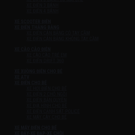
XE ĐIỆN 3 BÁNH
XE ĐIỆN 4 BÁNH
XE SCOOTER ĐIỆN
XE ĐIỆN THĂNG BẰNG
XE ĐIỆN CÂN BẰNG CÓ TAY CẦM
XE ĐIỆN CÂN BẰNG KHÔNG TAY CẦM
XE CÀO CÀO ĐIỆN
XE CÀO CÀO TRẺ EM
XE ĐIỆN DRIFT 360
XE XUỒNG ĐIỆN CHO BÉ
XE ATV
XE ĐIỆN CHO BÉ
XE HƠI ĐIỆN CHO BÉ
XE ĐIỆN 2 CHỖ NGỒI
XE ĐIỆN BẢN QUYỀN
XE ĐỊA HÌNH CHO BÉ
XE ĐIỆN CẢNH SÁT POLICE
XE MÁY CÀY CHO BÉ
XE MÁY ĐIỆN CHO BÉ
XE ĐẨY-XE ĐẠP-XE CHÒI