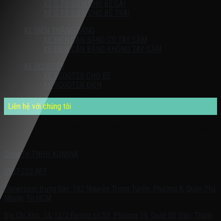
XE Ô TÔ ĐIỆN CHO BÉ GÁI
XE Ô TÔ ĐIỆN CHO BÉ TRAI
XE ĐIỆN THĂNG BẰNG
XE ĐIỆN CÂN BẰNG CÓ TAY CẦM
XE ĐIỆN CÂN BẰNG KHÔNG TAY CẦM
XE SCOOTER
XE SCOOTER CHO BÉ
XE SCOOTER ĐIỆN
Liên hệ với chúng tôi
Quý khách có nhu cầu cần được tư vấn – vui lòng liên hệ với chúng
tôi theo:
Công Ty TNHH KOMINA
0937.222.487
Showroom trưng bày: 162 Nguyễn Trọng Tuyển, Phường 8, Quận Phú
Nhuận, Tp.HCM
Địa Chỉ Kho: 14/12/2 Đường số 53, Phường 14, Quận Gò Vấp, Thành