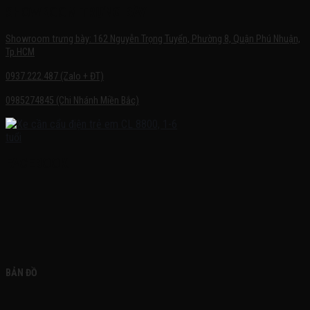
SHOWROOM TRƯNG BÀY
Showroom trưng bày: 162 Nguyễn Trọng Tuyển, Phường 8, Quận Phú Nhuận,
Tp.HCM
0937.222.487 (Zalo + ĐT)
0985274845 (Chi Nhánh Miền Bắc)
FACEBOOK
BẢN ĐỒ