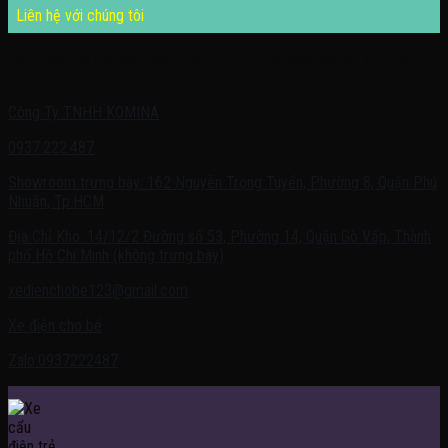
Liên hệ với chúng tôi
Quý khách có nhu cầu cần được tư vấn – vui lòng liên hệ với chúng
tôi theo:
Công Ty TNHH KOMINA
0937.222.487
Showroom trưng bày: 162 Nguyễn Trọng Tuyển, Phường 8, Quận Phú
Nhuận, Tp.HCM
Địa Chỉ Kho: 14/12/2 Đường số 53, Phường 14, Quận Gò Vấp, Thành
phố Hồ Chí Minh (không trưng bày)
xedienchobe123@gmail.com
Xe điện cho bé
Zalo:0937222487