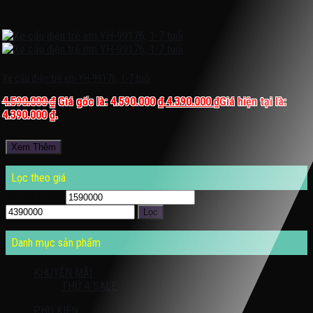
Xe cẩu điện trẻ em YH-99176, 1-7 tuổi
4.590.000
₫
Giá gốc là: 4.590.000 ₫.
4.390.000
₫
Giá hiện tại là:
4.390.000 ₫.
Xem Thêm
Lọc theo giá
Giá thấp nhất
Giá cao nhất
Lọc
Danh mục sản phẩm
KHUYỄN MÃI
THỨ 4 SALE
PHỤ KIỆN