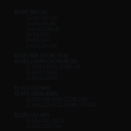
XE ĐẠP TRỢ LỰC
Thương Hiệu Việt
Thương Hiệu Mỹ
Hàng xuất Châu Âu
Nội Địa Nhật
Nội Địa Trung
Trợ Lực Gấp Gọn
XE ĐẠP ĐIỆN CHO MẸ VÀ BÉ
XE ĐIỆN 3 BÁNH CHO NGƯỜI GIÀ
XE ĐIỆN 3 BÁNH CÓ MÁI CHE
XE ĐIỆN 3 BÁNH
XE ĐIỆN 4 BÁNH
XE SCOOTER ĐIỆN
XE ĐIỆN THĂNG BẰNG
XE ĐIỆN CÂN BẰNG CÓ TAY CẦM
XE ĐIỆN CÂN BẰNG KHÔNG TAY CẦM
XE CÀO CÀO ĐIỆN
XE CÀO CÀO TRẺ EM
XE ĐIỆN DRIFT 360