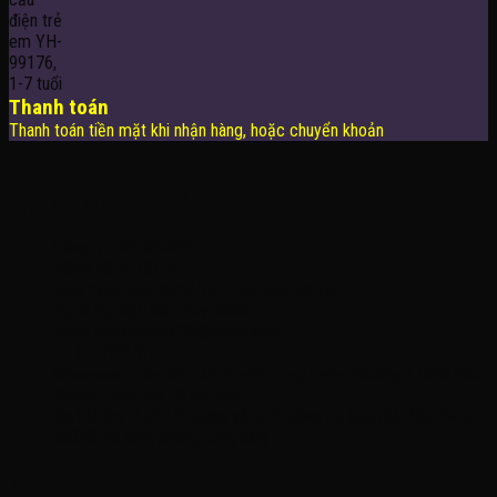
Thanh toán
Thanh toán tiền mặt khi nhận hàng, hoặc chuyển khoản
THÔNG TIN LIÊN HỆ
Công Ty TNHH KOMINA
MSDN: 0316713134
Đăng ký lần đầu: 08/02/2021, tại Quận Gò Vấp
Người đại diện: Đặng Duy Khánh
Email: xedienchobe123@gmail.com
ĐT: 0937222487
Showroom trưng bày: 162 Nguyễn Trọng Tuyển, Phường 8, Quận Phú
Nhuận, Thành phố Hồ Chí Minh
Địa Chỉ Kho : 14/12/2 Đường số 53, Phường 14, Quận Gò Vấp, Thành
phố Hồ Chí Minh (không trưng bày)
MỞ CỬA