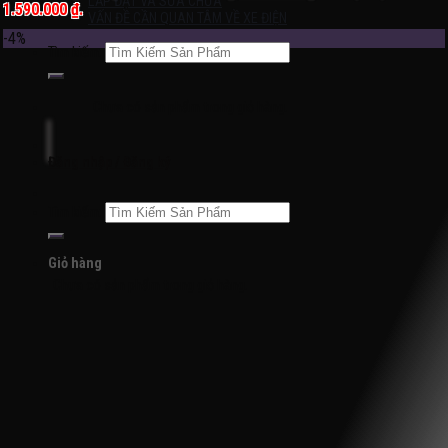
LẮP ĐẶT VÀ SỬA CHỮA
1.590.000 ₫.
VẤN ĐỀ CẦN QUAN TÂM VỀ XE ĐIỆN
-4%
Tìm kiếm:
Chưa có sản phẩm trong giỏ hàng.
Đăng nhập / Đăng ký
Tìm kiếm:
Giỏ hàng
Chưa có sản phẩm trong giỏ hàng.