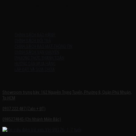
Thứ 2 – Chủ Nhật (kể cả ngày lễ)
7h:00 – 21h:00
HƯỚNG DẪN
CHÍNH SÁCH BẢO HÀNH
CHÍNH SÁCH ĐỔI TRẢ
CHÍNH SÁCH BẢO MẬT THÔNG TIN
CHÍNH SÁCH VẬN CHUYỂN
PHƯƠNG THỨC THANH TOÁN
HƯỚNG DẪN MUA HÀNG
LẮP ĐẶT VÀ SỬA CHỮA
SHOWROOM TRƯNG BÀY
Showroom trưng bày: 162 Nguyễn Trọng Tuyển, Phường 8, Quận Phú Nhuận,
Tp.HCM
0937.222.487 (Zalo + ĐT)
0985274845 (Chi Nhánh Miền Bắc)