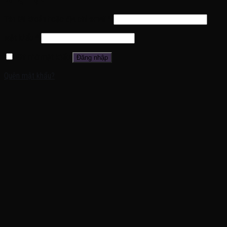
Tên tài khoản hoặc địa chỉ email
*
Mật khẩu
*
Ghi nhớ mật khẩu
Đăng nhập
Quên mật khẩu?