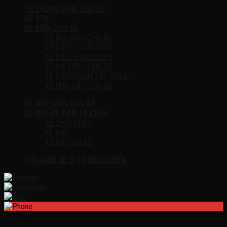
XE XUỒNG ĐIỆN CHO BÉ
XE ATV
XE ĐIỆN CHO BÉ
XE HƠI ĐIỆN CHO BÉ
XE ĐIỆN 2 CHỖ NGỒI
XE ĐIỆN BẢN QUYỀN
XE ĐỊA HÌNH CHO BÉ
XE ĐIỆN CẢNH SÁT POLICE
XE MÁY CÀY CHO BÉ
XE MÁY ĐIỆN CHO BÉ
XE ĐẨY-XE ĐẠP-XE CHÒI
XE CHÒI CHÂN
XE ĐẠP
XE ĐẨY EM BÉ
PHỤ KIỆN XE Ô TÔ ĐIỀU KHIỂN
Đăng nhập