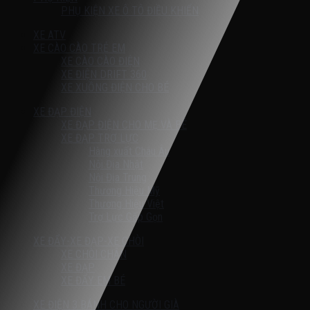
PHỤ KIỆN XE Ô TÔ ĐIỀU KHIỂN
XE ATV
XE CÀO CÀO TRẺ EM
XE CÀO CÀO ĐIỆN
XE ĐIỆN DRIFT 360
XE XUỒNG ĐIỆN CHO BÉ
XE ĐẠP ĐIỆN
XE ĐẠP ĐIỆN CHO MẸ VÀ BÉ
XE ĐẠP TRỢ LỰC
Hàng xuất Châu Âu
Nội Địa Nhật
Nội Địa Trung
Thương Hiệu Mỹ
Thương Hiệu Việt
Trợ Lực Gấp Gọn
XE ĐẨY-XE ĐẠP-XE CHÒI
XE CHÒI CHÂN
XE ĐẠP
XE ĐẨY EM BÉ
XE ĐIỆN 3 BÁNH CHO NGƯỜI GIÀ