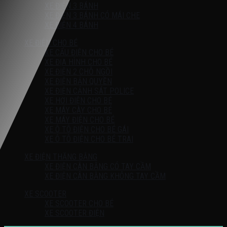
XE ĐIỆN 3 BÁNH
XE ĐIỆN 3 BÁNH CÓ MÁI CHE
XE ĐIỆN 4 BÁNH
XE ĐIỆN CHO BÉ
XE CẨU ĐIỆN CHO BÉ
XE ĐỊA HÌNH CHO BÉ
XE ĐIỆN 2 CHỖ NGỒI
XE ĐIỆN BẢN QUYỀN
XE ĐIỆN CẢNH SÁT POLICE
XE HƠI ĐIỆN CHO BÉ
XE MÁY CÀY CHO BÉ
XE MÁY ĐIỆN CHO BÉ
XE Ô TÔ ĐIỆN CHO BÉ GÁI
XE Ô TÔ ĐIỆN CHO BÉ TRAI
XE ĐIỆN THĂNG BẰNG
XE ĐIỆN CÂN BẰNG CÓ TAY CẦM
XE ĐIỆN CÂN BẰNG KHÔNG TAY CẦM
XE SCOOTER
XE SCOOTER CHO BÉ
XE SCOOTER ĐIỆN