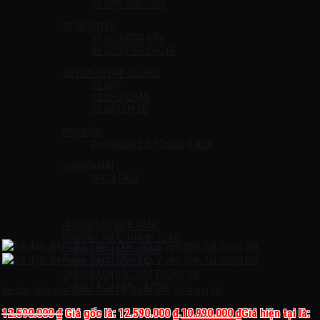
XE ĐIỆN DRIFT 360
XE SCOOTER
XE SCOOTER ĐIỆN
XE SCOOTER CHO BÉ
XE ĐẨY-XE ĐẠP-XE CHÒI
XE ĐẠP
XE CHÒI CHÂN
XE ĐẨY EM BÉ
PHỤ KIỆN
PHỤ KIỆN XE Ô TÔ ĐIỀU KHIỂN
KHUYẾN MÃI
THỨ 4 SALE
Liên Hệ
HƯỚNG DẪN
HƯỚNG DẪN MUA HÀNG
PHƯƠNG THỨC THANH TOÁN
CHÍNH SÁCH BẢO HÀNH
CHÍNH SÁCH ĐỔI TRẢ
CHÍNH SÁCH BẢO MẬT THÔNG TIN
CHÍNH SÁCH VẬN CHUYỂN
Xe đạp điện cho Sport One Vip, 2 yên ghế, tải trọng lớn
TIN TỨC
12.590.000
₫
Giá gốc là: 12.590.000 ₫.
10.990.000
₫
Giá hiện tại là: