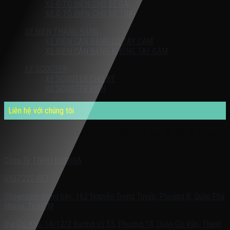
XE Ô TÔ ĐIỆN CHO BÉ GÁI
XE Ô TÔ ĐIỆN CHO BÉ TRAI
XE ĐIỆN THĂNG BẰNG
XE ĐIỆN CÂN BẰNG CÓ TAY CẦM
XE ĐIỆN CÂN BẰNG KHÔNG TAY CẦM
XE SCOOTER
XE SCOOTER CHO BÉ
XE SCOOTER ĐIỆN
Liên hệ với chúng tôi
Quý khách có nhu cầu cần được tư vấn – vui lòng liên hệ với chúng
tôi theo:
Công Ty TNHH KOMINA
0937.222.487
Showroom trưng bày: 162 Nguyễn Trọng Tuyển, Phường 8, Quận Phú
Nhuận, Tp.HCM
Địa Chỉ Kho: 14/12/2 Đường số 53, Phường 14, Quận Gò Vấp, Thành