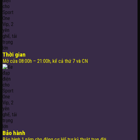
Thời gian
Mở cửa 08:00h – 21:00h, kể cả thứ 7 và CN
Bảo hành
Bảo hành 1 năm cho động cơ Hổ trợ kỷ thuật trọn đời