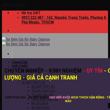
Skip to content
Hỗ trợ 24/7
0937.222.487 - 162, Nguyễn Trọng Tuyển, Phường 8,
Phú Nhuận, TP.HCM
Trang Chủ
GIỚI THIỆU
CHUYÊN NGHIỆP - KINH NGHIỆM
- UY TÍN
- 
GIỚI THIỆU
LƯỢNG - GIÁ CẢ CẠNH TRANH
SẢN PHẨM
XE ĐẠP TRỢ LỰC
XE ĐẠP TRỢ LỰC
Thương Hiệu Việt
Thương Hiệu Mỹ
CHƠI PHẢI VUI - ĂN MỚI NHIỀU
HỌC MỚI KHỎE
KÍCH THÍCH VẬN ĐỘNG - T
Hàng xuất Châu Âu
NÃO
Nội Địa Nhật
Nội Địa Trung