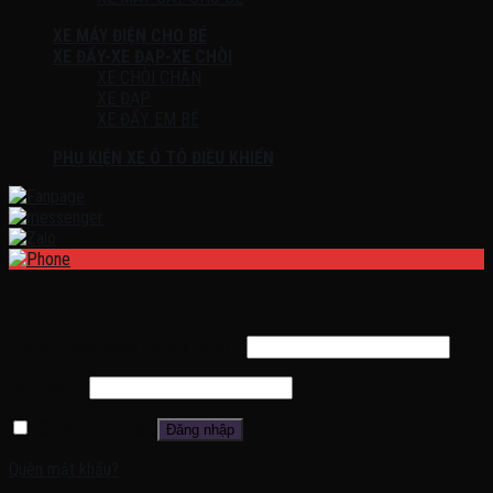
XE MÁY ĐIỆN CHO BÉ
XE ĐẨY-XE ĐẠP-XE CHÒI
XE CHÒI CHÂN
XE ĐẠP
XE ĐẨY EM BÉ
PHỤ KIỆN XE Ô TÔ ĐIỀU KHIỂN
Đăng nhập
Tên tài khoản hoặc địa chỉ email
*
Mật khẩu
*
Ghi nhớ mật khẩu
Đăng nhập
Quên mật khẩu?