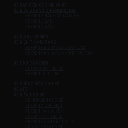
XE ĐẠP ĐIỆN CHO MẸ VÀ BÉ
XE ĐIỆN 3 BÁNH CHO NGƯỜI GIÀ
XE ĐIỆN 3 BÁNH CÓ MÁI CHE
XE ĐIỆN 3 BÁNH
XE ĐIỆN 4 BÁNH
XE SCOOTER ĐIỆN
XE ĐIỆN THĂNG BẰNG
XE ĐIỆN CÂN BẰNG CÓ TAY CẦM
XE ĐIỆN CÂN BẰNG KHÔNG TAY CẦM
XE CÀO CÀO ĐIỆN
XE CÀO CÀO TRẺ EM
XE ĐIỆN DRIFT 360
XE XUỒNG ĐIỆN CHO BÉ
XE ATV
XE ĐIỆN CHO BÉ
XE HƠI ĐIỆN CHO BÉ
XE ĐIỆN 2 CHỖ NGỒI
XE ĐIỆN BẢN QUYỀN
XE ĐỊA HÌNH CHO BÉ
XE ĐIỆN CẢNH SÁT POLICE
XE MÁY CÀY CHO BÉ