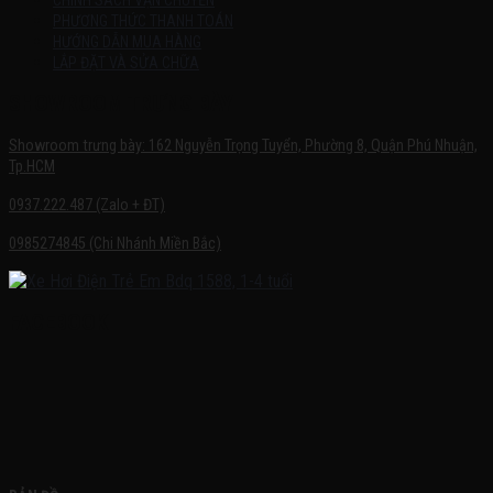
CHÍNH SÁCH VẬN CHUYỂN
PHƯƠNG THỨC THANH TOÁN
HƯỚNG DẪN MUA HÀNG
LẮP ĐẶT VÀ SỬA CHỮA
SHOWROOM TRƯNG BÀY
Showroom trưng bày: 162 Nguyễn Trọng Tuyển, Phường 8, Quận Phú Nhuận,
Tp.HCM
0937.222.487 (Zalo + ĐT)
0985274845 (Chi Nhánh Miền Bắc)
FACEBOOK