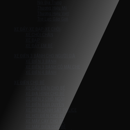
Nội Địa Trung
Thương Hiệu Mỹ
Thương Hiệu Việt
Trợ Lực Gấp Gọn
XE ĐẨY-XE ĐẠP-XE CHÒI
XE CHÒI CHÂN
XE ĐẠP
XE ĐẨY EM BÉ
XE ĐIỆN 3 BÁNH CHO NGƯỜI GIÀ
XE ĐIỆN 3 BÁNH
XE ĐIỆN 3 BÁNH CÓ MÁI CHE
XE ĐIỆN 4 BÁNH
XE ĐIỆN CHO BÉ
XE CẨU ĐIỆN CHO BÉ
XE ĐỊA HÌNH CHO BÉ
XE ĐIỆN 2 CHỖ NGỒI
XE ĐIỆN BẢN QUYỀN
XE ĐIỆN CẢNH SÁT POLICE
XE HƠI ĐIỆN CHO BÉ
XE MÁY CÀY CHO BÉ
XE MÁY ĐIỆN CHO BÉ