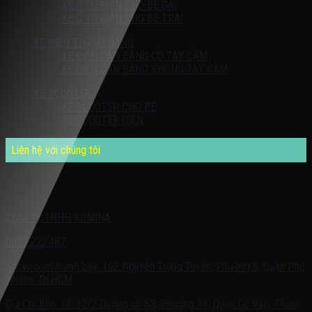
XE Ô TÔ ĐIỆN CHO BÉ GÁI
XE Ô TÔ ĐIỆN CHO BÉ TRAI
XE ĐIỆN THĂNG BẰNG
XE ĐIỆN CÂN BẰNG CÓ TAY CẦM
XE ĐIỆN CÂN BẰNG KHÔNG TAY CẦM
XE SCOOTER
XE SCOOTER CHO BÉ
XE SCOOTER ĐIỆN
Liên hệ với chúng tôi
Quý khách có nhu cầu cần được tư vấn – vui lòng liên hệ với chúng
tôi theo:
Công Ty TNHH KOMINA
0937.222.487
Showroom trưng bày: 162 Nguyễn Trọng Tuyển, Phường 8, Quận Phú
Nhuận, Tp.HCM
Địa Chỉ Kho: 14/12/2 Đường số 53, Phường 14, Quận Gò Vấp, Thành