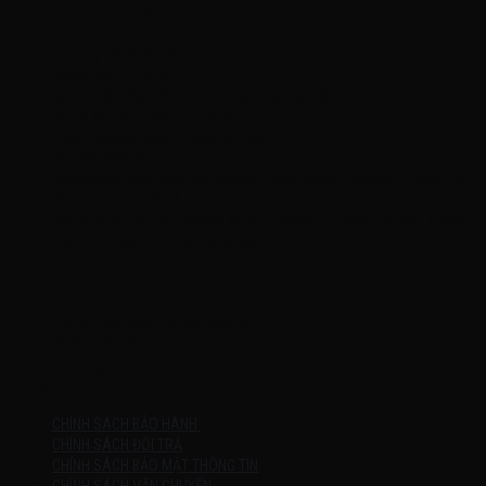
THÔNG TIN LIÊN HỆ
Công Ty TNHH KOMINA
MSDN: 0316713134
Đăng ký lần đầu: 08/02/2021, tại Quận Gò Vấp
Người đại diện: Đặng Duy Khánh
Email: xedienchobe123@gmail.com
ĐT: 0937222487
Showroom trưng bày: 162 Nguyễn Trọng Tuyển, Phường 8, Quận Phú
Nhuận, Thành phố Hồ Chí Minh
Địa Chỉ Kho : 14/12/2 Đường số 53, Phường 14, Quận Gò Vấp, Thành
phố Hồ Chí Minh (không trưng bày)
MỞ CỬA
Thứ 2 – Chủ Nhật (kể cả ngày lễ)
7h:00 – 21h:00
HƯỚNG DẪN
CHÍNH SÁCH BẢO HÀNH
CHÍNH SÁCH ĐỔI TRẢ
CHÍNH SÁCH BẢO MẬT THÔNG TIN