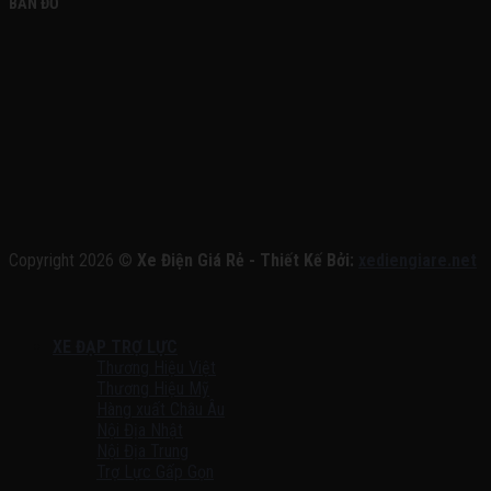
BẢN ĐỒ
Copyright 2026 ©
Xe Điện Giá Rẻ - Thiết Kế Bởi:
xediengiare.net
XE ĐẠP TRỢ LỰC
Thương Hiệu Việt
Thương Hiệu Mỹ
Hàng xuất Châu Âu
Nội Địa Nhật
Nội Địa Trung
Trợ Lực Gấp Gọn