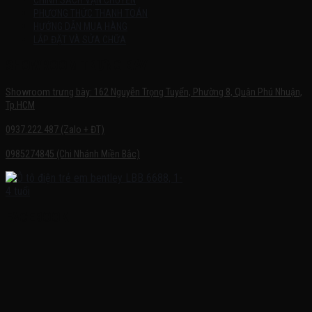
CHÍNH SÁCH VẬN CHUYỂN
PHƯƠNG THỨC THANH TOÁN
HƯỚNG DẪN MUA HÀNG
LẮP ĐẶT VÀ SỬA CHỮA
SHOWROOM TRƯNG BÀY
Showroom trưng bày: 162 Nguyễn Trọng Tuyển, Phường 8, Quận Phú Nhuận,
Tp.HCM
0937.222.487 (Zalo + ĐT)
0985274845 (Chi Nhánh Miền Bắc)
FACEBOOK