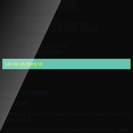
XE Ô TÔ ĐIỆN CHO BÉ GÁI
XE Ô TÔ ĐIỆN CHO BÉ TRAI
XE ĐIỆN THĂNG BẰNG
XE ĐIỆN CÂN BẰNG CÓ TAY CẦM
XE ĐIỆN CÂN BẰNG KHÔNG TAY CẦM
XE SCOOTER
XE SCOOTER CHO BÉ
XE SCOOTER ĐIỆN
Liên hệ với chúng tôi
Quý khách có nhu cầu cần được tư vấn – vui lòng liên hệ với chúng
tôi theo:
Công Ty TNHH KOMINA
0937.222.487
Showroom trưng bày: 162 Nguyễn Trọng Tuyển, Phường 8, Quận Phú
Nhuận, Tp.HCM
Địa Chỉ Kho: 14/12/2 Đường số 53, Phường 14, Quận Gò Vấp, Thành