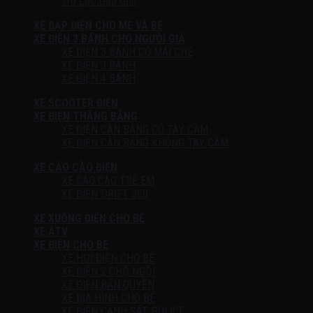
Trợ Lực Gấp Gọn
XE ĐẠP ĐIỆN CHO MẸ VÀ BÉ
XE ĐIỆN 3 BÁNH CHO NGƯỜI GIÀ
XE ĐIỆN 3 BÁNH CÓ MÁI CHE
XE ĐIỆN 3 BÁNH
XE ĐIỆN 4 BÁNH
XE SCOOTER ĐIỆN
XE ĐIỆN THĂNG BẰNG
XE ĐIỆN CÂN BẰNG CÓ TAY CẦM
XE ĐIỆN CÂN BẰNG KHÔNG TAY CẦM
XE CÀO CÀO ĐIỆN
XE CÀO CÀO TRẺ EM
XE ĐIỆN DRIFT 360
XE XUỒNG ĐIỆN CHO BÉ
XE ATV
XE ĐIỆN CHO BÉ
XE HƠI ĐIỆN CHO BÉ
XE ĐIỆN 2 CHỖ NGỒI
XE ĐIỆN BẢN QUYỀN
XE ĐỊA HÌNH CHO BÉ
XE ĐIỆN CẢNH SÁT POLICE