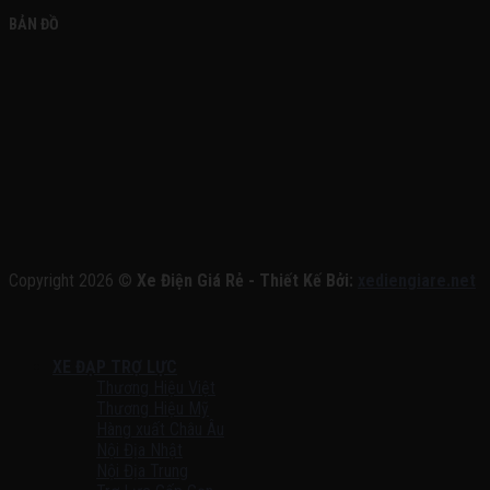
BẢN ĐỒ
Copyright 2026 ©
Xe Điện Giá Rẻ - Thiết Kế Bởi:
xediengiare.net
XE ĐẠP TRỢ LỰC
Thương Hiệu Việt
Thương Hiệu Mỹ
Hàng xuất Châu Âu
Nội Địa Nhật
Nội Địa Trung