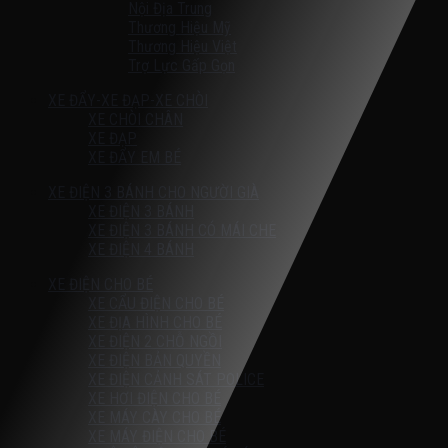
Nội Địa Trung
Thương Hiệu Mỹ
Thương Hiệu Việt
Trợ Lực Gấp Gọn
XE ĐẨY-XE ĐẠP-XE CHÒI
XE CHÒI CHÂN
XE ĐẠP
XE ĐẨY EM BÉ
XE ĐIỆN 3 BÁNH CHO NGƯỜI GIÀ
XE ĐIỆN 3 BÁNH
XE ĐIỆN 3 BÁNH CÓ MÁI CHE
XE ĐIỆN 4 BÁNH
XE ĐIỆN CHO BÉ
XE CẨU ĐIỆN CHO BÉ
XE ĐỊA HÌNH CHO BÉ
XE ĐIỆN 2 CHỖ NGỒI
XE ĐIỆN BẢN QUYỀN
XE ĐIỆN CẢNH SÁT POLICE
XE HƠI ĐIỆN CHO BÉ
XE MÁY CÀY CHO BÉ
XE MÁY ĐIỆN CHO BÉ