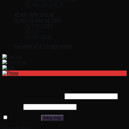
XE MÁY CÀY CHO BÉ
XE MÁY ĐIỆN CHO BÉ
XE ĐẨY-XE ĐẠP-XE CHÒI
XE CHÒI CHÂN
XE ĐẠP
XE ĐẨY EM BÉ
PHỤ KIỆN XE Ô TÔ ĐIỀU KHIỂN
Đăng nhập
Tên tài khoản hoặc địa chỉ email
*
Mật khẩu
*
Ghi nhớ mật khẩu
Đăng nhập
Quên mật khẩu?