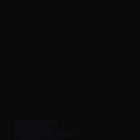
THÔNG TIN LIÊN HỆ
Công Ty TNHH KOMINA
MSDN: 0316713134
Đăng ký lần đầu: 08/02/2021, tại Quận Gò Vấp
Người đại diện: Đặng Duy Khánh
Email: xedienchobe123@gmail.com
ĐT: 0937222487
Showroom trưng bày: 162 Nguyễn Trọng Tuyển, Phường 8, Quận Phú
Nhuận, Thành phố Hồ Chí Minh
Địa Chỉ Kho : 14/12/2 Đường số 53, Phường 14, Quận Gò Vấp, Thành
phố Hồ Chí Minh (không trưng bày)
MỞ CỬA
Thứ 2 – Chủ Nhật (kể cả ngày lễ)
7h:00 – 21h:00
HƯỚNG DẪN
CHÍNH SÁCH BẢO HÀNH
CHÍNH SÁCH ĐỔI TRẢ
CHÍNH SÁCH BẢO MẬT THÔNG TIN