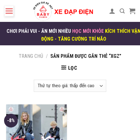
Skip
to
content
CHƠI PHẢI VUI - ĂN MỚI NHIỀU
HỌC MỚI KHỎE
KÍCH THÍCH VẬ
ĐỘNG - TĂNG CƯỜNG TRÍ NÃO
TRANG CHỦ
/
SẢN PHẨM ĐƯỢC GẮN THẺ “XGZ”
LỌC
-8%