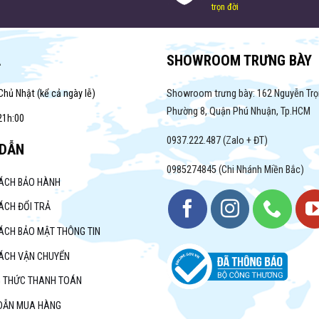
trọn đời
A
SHOWROOM TRƯNG BÀY
Chủ Nhật (kể cả ngày lễ)
Showroom trưng bày: 162 Nguyễn Trọ
Phường 8, Quận Phú Nhuận, Tp.HCM
21h:00
0937.222.487 (Zalo + ĐT)
DẪN
0985274845 (Chi Nhánh Miền Bắc)
SÁCH BẢO HÀNH
ÁCH ĐỔI TRẢ
ÁCH BẢO MẬT THÔNG TIN
SÁCH VẬN CHUYỂN
 THỨC THANH TOÁN
DẪN MUA HÀNG