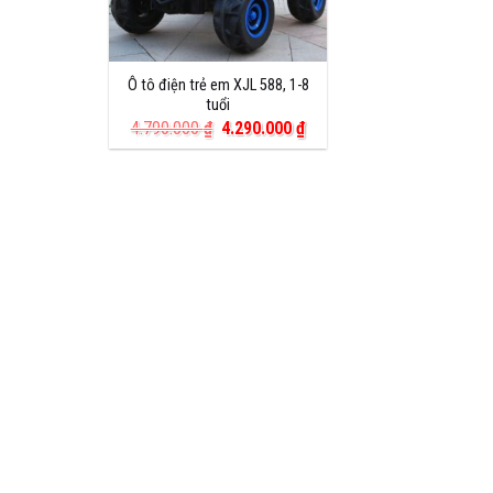
Ô tô điện trẻ em XJL 588, 1-8
tuổi
Giá
Giá
4.790.000
₫
4.290.000
₫
gốc
hiện
là:
tại
4.790.000 ₫.
là:
4.290.000 ₫.