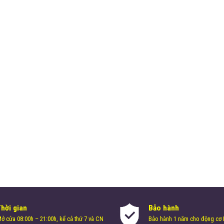
Thời gian
Bảo hành
ở cửa 08:00h – 21:00h, kể cả thứ 7 và CN
Bảo hành 1 năm cho động cơ H