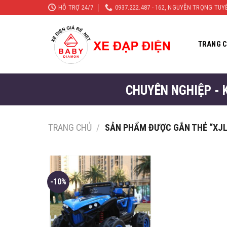
Skip
HỖ TRỢ 24/7
0937.222.487 - 162, NGUYỄN TRỌNG TU
to
content
TRANG 
CHUYÊN NGHIỆP - 
TRANG CHỦ
/
SẢN PHẨM ĐƯỢC GẮN THẺ “XJL
-10%