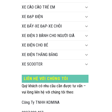
XE CÀO CÀO TRẺ EM
XE ĐẠP ĐIỆN
XE ĐẨY-XE ĐẠP-XE CHÒI
XE ĐIỆN 3 BÁNH CHO NGƯỜI GIÀ
XE ĐIỆN CHO BÉ
XE ĐIỆN THĂNG BẰNG
XE SCOOTER
LIÊN HỆ VỚI CHÚNG TÔI
Quý khách có nhu cầu cần được tư vấn –
vui lòng liên hệ với chúng tôi theo:
Công Ty TNHH KOMINA