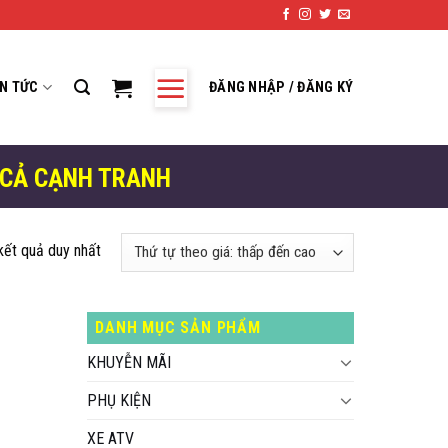
IN TỨC
ĐĂNG NHẬP / ĐĂNG KÝ
 CẢ CẠNH TRANH
 kết quả duy nhất
DANH MỤC SẢN PHẨM
KHUYỄN MÃI
PHỤ KIỆN
XE ATV