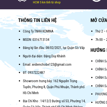
HCM 5 km tính từ shop
THÔNG TIN LIÊN HỆ
MỞ CỬ
Công Ty TNHH KOMINA
Thứ 2 – 
MSDN: 0316713134
7h:00 – 
Đăng ký lần đầu: 08/02/2021, tại Quận Gò Vấp
HƯỚNG 
Người đại diện: Đặng Duy Khánh
CHÍNH 
Email: xedienchobe123@gmail.com
CHÍNH S
ĐT: 0937222487
CHÍNH S
Showroom trưng bày: 162 Nguyễn Trọng
CHÍNH 
Tuyển, Phường 8, Quận Phú Nhuận, Thành phố
Hồ Chí Minh
PHƯƠNG
Địa Chỉ Kho : 14/12/2 Đường số 53, Phường 14,
HƯỚNG 