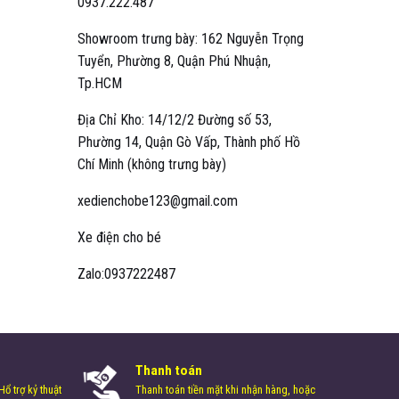
0937.222.487
Showroom trưng bày: 162 Nguyễn Trọng
Tuyển, Phường 8, Quận Phú Nhuận,
Tp.HCM
Địa Chỉ Kho: 14/12/2 Đường số 53,
Phường 14, Quận Gò Vấp, Thành phố Hồ
Chí Minh (không trưng bày)
xedienchobe123@gmail.com
Xe điện cho bé
Zalo:0937222487
Thanh toán
ổ trợ kỷ thuật
Thanh toán tiền mặt khi nhận hàng, hoặc