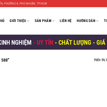
YỂN, PHƯỜNG 8, PHÚ NHUẬN, TP.HCM
CHỦ
GIỚI THIỆU
SẢN PHẨM
LIÊN HỆ
HƯỚNG DẪN
T
KINH NGHIỆM
- UY TÍN
- CHẤT LƯỢNG - GIÁ
 588”
Hiển thị