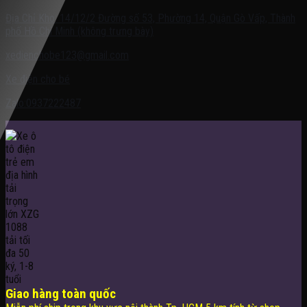
Địa Chỉ Kho: 14/12/2 Đường số 53, Phường 14, Quận Gò Vấp, Thành
phố Hồ Chí Minh (không trưng bày)
xedienchobe123@gmail.com
Xe điện cho bé
Zalo:0937222487
Giao hàng toàn quốc