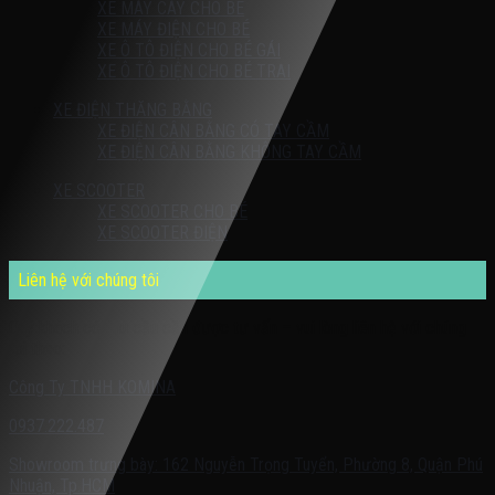
XE MÁY CÀY CHO BÉ
XE MÁY ĐIỆN CHO BÉ
XE Ô TÔ ĐIỆN CHO BÉ GÁI
XE Ô TÔ ĐIỆN CHO BÉ TRAI
XE ĐIỆN THĂNG BẰNG
XE ĐIỆN CÂN BẰNG CÓ TAY CẦM
XE ĐIỆN CÂN BẰNG KHÔNG TAY CẦM
XE SCOOTER
XE SCOOTER CHO BÉ
XE SCOOTER ĐIỆN
Liên hệ với chúng tôi
Quý khách có nhu cầu cần được tư vấn – vui lòng liên hệ với chúng
tôi theo:
Công Ty TNHH KOMINA
0937.222.487
Showroom trưng bày: 162 Nguyễn Trọng Tuyển, Phường 8, Quận Phú
Nhuận, Tp.HCM