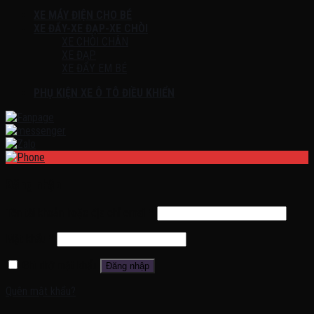
XE MÁY ĐIỆN CHO BÉ
XE ĐẨY-XE ĐẠP-XE CHÒI
XE CHÒI CHÂN
XE ĐẠP
XE ĐẨY EM BÉ
PHỤ KIỆN XE Ô TÔ ĐIỀU KHIỂN
Đăng nhập
Tên tài khoản hoặc địa chỉ email
*
Mật khẩu
*
Ghi nhớ mật khẩu
Đăng nhập
Quên mật khẩu?