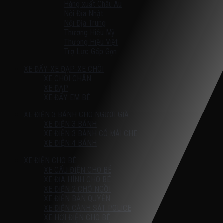
Hàng xuất Châu Âu
Nội Địa Nhật
Nội Địa Trung
Thương Hiệu Mỹ
Thương Hiệu Việt
Trợ Lực Gấp Gọn
XE ĐẨY-XE ĐẠP-XE CHÒI
XE CHÒI CHÂN
XE ĐẠP
XE ĐẨY EM BÉ
XE ĐIỆN 3 BÁNH CHO NGƯỜI GIÀ
XE ĐIỆN 3 BÁNH
XE ĐIỆN 3 BÁNH CÓ MÁI CHE
XE ĐIỆN 4 BÁNH
XE ĐIỆN CHO BÉ
XE CẨU ĐIỆN CHO BÉ
XE ĐỊA HÌNH CHO BÉ
XE ĐIỆN 2 CHỖ NGỒI
XE ĐIỆN BẢN QUYỀN
XE ĐIỆN CẢNH SÁT POLICE
XE HƠI ĐIỆN CHO BÉ