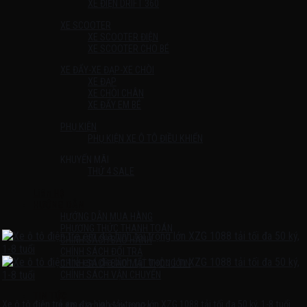
XE ĐIỆN DRIFT 360
XE SCOOTER
XE SCOOTER ĐIỆN
XE SCOOTER CHO BÉ
XE ĐẨY-XE ĐẠP-XE CHÒI
XE ĐẠP
XE CHÒI CHÂN
XE ĐẨY EM BÉ
PHỤ KIỆN
PHỤ KIỆN XE Ô TÔ ĐIỀU KHIỂN
KHUYẾN MÃI
THỨ 4 SALE
Liên Hệ
HƯỚNG DẪN
HƯỚNG DẪN MUA HÀNG
PHƯƠNG THỨC THANH TOÁN
CHÍNH SÁCH BẢO HÀNH
CHÍNH SÁCH ĐỔI TRẢ
CHÍNH SÁCH BẢO MẬT THÔNG TIN
CHÍNH SÁCH VẬN CHUYỂN
TIN TỨC
Xe ô tô điện trẻ em địa hình tải trọng lớn XZG 1088 tải tối đa 50 ký, 1-8 tuổi