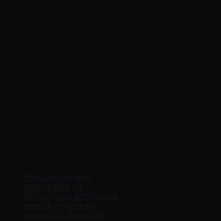
Công Ty TNHH KOMINA
MSDN: 0316713134
Đăng ký lần đầu: 08/02/2021, tại Quận Gò Vấp
Người đại diện: Đặng Duy Khánh
Email: xedienchobe123@gmail.com
ĐT: 0937222487
Showroom trưng bày: 162 Nguyễn Trọng Tuyển, Phường 8, Quận Phú
Nhuận, Thành phố Hồ Chí Minh
Địa Chỉ Kho : 14/12/2 Đường số 53, Phường 14, Quận Gò Vấp, Thành
phố Hồ Chí Minh (không trưng bày)
MỞ CỬA
Thứ 2 – Chủ Nhật (kể cả ngày lễ)
7h:00 – 21h:00
HƯỚNG DẪN
CHÍNH SÁCH BẢO HÀNH
CHÍNH SÁCH ĐỔI TRẢ
CHÍNH SÁCH BẢO MẬT THÔNG TIN
CHÍNH SÁCH VẬN CHUYỂN
PHƯƠNG THỨC THANH TOÁN