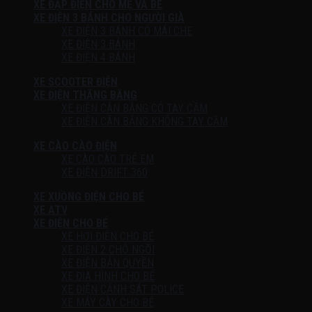
XE ĐẠP ĐIỆN CHO MẸ VÀ BÉ
XE ĐIỆN 3 BÁNH CHO NGƯỜI GIÀ
XE ĐIỆN 3 BÁNH CÓ MÁI CHE
XE ĐIỆN 3 BÁNH
XE ĐIỆN 4 BÁNH
XE SCOOTER ĐIỆN
XE ĐIỆN THĂNG BẰNG
XE ĐIỆN CÂN BẰNG CÓ TAY CẦM
XE ĐIỆN CÂN BẰNG KHÔNG TAY CẦM
XE CÀO CÀO ĐIỆN
XE CÀO CÀO TRẺ EM
XE ĐIỆN DRIFT 360
XE XUỒNG ĐIỆN CHO BÉ
XE ATV
XE ĐIỆN CHO BÉ
XE HƠI ĐIỆN CHO BÉ
XE ĐIỆN 2 CHỖ NGỒI
XE ĐIỆN BẢN QUYỀN
XE ĐỊA HÌNH CHO BÉ
XE ĐIỆN CẢNH SÁT POLICE
XE MÁY CÀY CHO BÉ