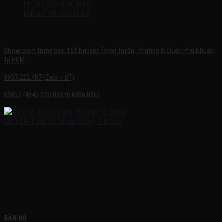
HƯỚNG DẪN MUA HÀNG
LẮP ĐẶT VÀ SỬA CHỮA
SHOWROOM TRƯNG BÀY
Showroom trưng bày: 162 Nguyễn Trọng Tuyển, Phường 8, Quận Phú Nhuận,
Tp.HCM
0937.222.487 (Zalo + ĐT)
0985274845 (Chi Nhánh Miền Bắc)
FACEBOOK
BẢN ĐỒ