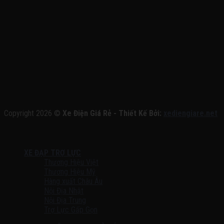
Copyright 2026 ©
Xe Điện Giá Rẻ - Thiết Kế Bởi:
xediengiare.net
XE ĐẠP TRỢ LỰC
Thương Hiệu Việt
Thương Hiệu Mỹ
Hàng xuất Châu Âu
Nội Địa Nhật
Nội Địa Trung
Trợ Lực Gấp Gọn