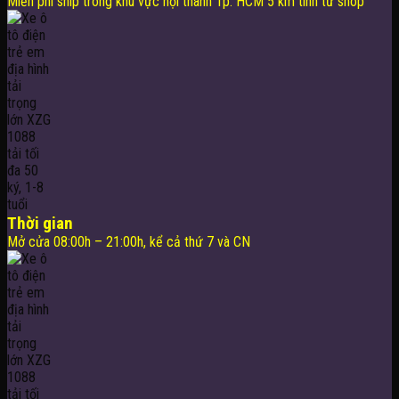
Miễn phí ship trong khu vực nội thành Tp. HCM 5 km tính từ shop
Thời gian
Mở cửa 08:00h – 21:00h, kể cả thứ 7 và CN