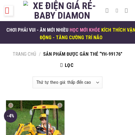
Skip
to
content
CHƠI PHẢI VUI - ĂN MỚI NHIỀU
HỌC MỚI KHỎE
KÍCH THÍCH VẬ
ĐỘNG - TĂNG CƯỜNG TRÍ NÃO
TRANG CHỦ
/
SẢN PHẨM ĐƯỢC GẮN THẺ “YH-99176”
LỌC
-4%