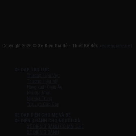
Copyright 2026 ©
Xe Điện Giá Rẻ - Thiết Kế Bởi:
xediengiare.net
XE ĐẠP TRỢ LỰC
Thương Hiệu Việt
Thương Hiệu Mỹ
Hàng xuất Châu Âu
Nội Địa Nhật
Nội Địa Trung
Trợ Lực Gấp Gọn
XE ĐẠP ĐIỆN CHO MẸ VÀ BÉ
XE ĐIỆN 3 BÁNH CHO NGƯỜI GIÀ
XE ĐIỆN 3 BÁNH CÓ MÁI CHE
XE ĐIỆN 3 BÁNH