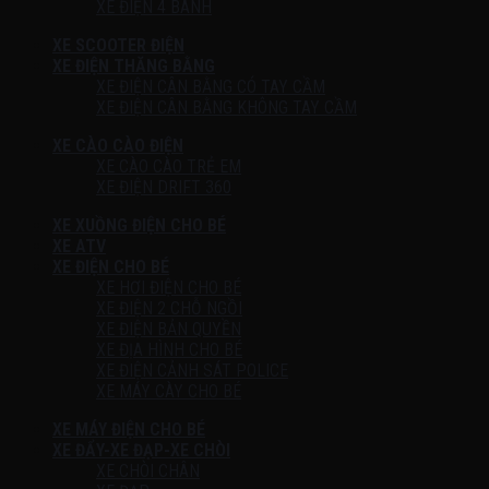
XE ĐIỆN 4 BÁNH
XE SCOOTER ĐIỆN
XE ĐIỆN THĂNG BẰNG
XE ĐIỆN CÂN BẰNG CÓ TAY CẦM
XE ĐIỆN CÂN BẰNG KHÔNG TAY CẦM
XE CÀO CÀO ĐIỆN
XE CÀO CÀO TRẺ EM
XE ĐIỆN DRIFT 360
XE XUỒNG ĐIỆN CHO BÉ
XE ATV
XE ĐIỆN CHO BÉ
XE HƠI ĐIỆN CHO BÉ
XE ĐIỆN 2 CHỖ NGỒI
XE ĐIỆN BẢN QUYỀN
XE ĐỊA HÌNH CHO BÉ
XE ĐIỆN CẢNH SÁT POLICE
XE MÁY CÀY CHO BÉ
XE MÁY ĐIỆN CHO BÉ
XE ĐẨY-XE ĐẠP-XE CHÒI
XE CHÒI CHÂN