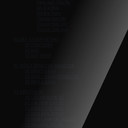
Hàng xuất Châu Âu
Nội Địa Nhật
Nội Địa Trung
Thương Hiệu Mỹ
Thương Hiệu Việt
Trợ Lực Gấp Gọn
XE ĐẨY-XE ĐẠP-XE CHÒI
XE CHÒI CHÂN
XE ĐẠP
XE ĐẨY EM BÉ
XE ĐIỆN 3 BÁNH CHO NGƯỜI GIÀ
XE ĐIỆN 3 BÁNH
XE ĐIỆN 3 BÁNH CÓ MÁI CHE
XE ĐIỆN 4 BÁNH
XE ĐIỆN CHO BÉ
XE CẨU ĐIỆN CHO BÉ
XE ĐỊA HÌNH CHO BÉ
XE ĐIỆN 2 CHỖ NGỒI
XE ĐIỆN BẢN QUYỀN
XE ĐIỆN CẢNH SÁT POLICE
XE HƠI ĐIỆN CHO BÉ