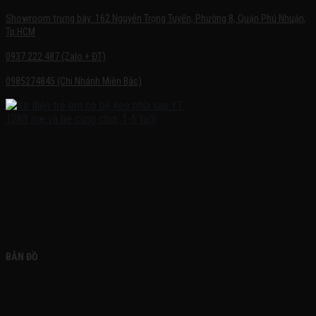
Showroom trưng bày: 162 Nguyễn Trọng Tuyển, Phường 8, Quận Phú Nhuận,
Tp.HCM
0937.222.487 (Zalo + ĐT)
0985274845 (Chi Nhánh Miền Bắc)
FACEBOOK
BẢN ĐỒ