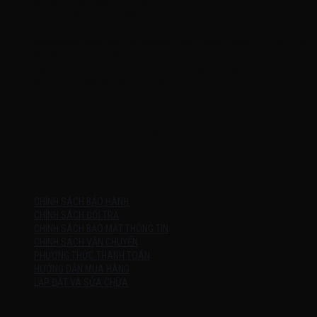
Người đại diện: Đặng Duy Khánh
Email: xedienchobe123@gmail.com
ĐT: 0937222487
Showroom trưng bày: 162 Nguyễn Trọng Tuyển, Phường 8, Quận Phú
Nhuận, Thành phố Hồ Chí Minh
Địa Chỉ Kho : 14/12/2 Đường số 53, Phường 14, Quận Gò Vấp, Thành
phố Hồ Chí Minh (không trưng bày)
MỞ CỬA
Thứ 2 – Chủ Nhật (kể cả ngày lễ)
7h:00 – 21h:00
HƯỚNG DẪN
CHÍNH SÁCH BẢO HÀNH
CHÍNH SÁCH ĐỔI TRẢ
CHÍNH SÁCH BẢO MẬT THÔNG TIN
CHÍNH SÁCH VẬN CHUYỂN
PHƯƠNG THỨC THANH TOÁN
HƯỚNG DẪN MUA HÀNG
LẮP ĐẶT VÀ SỬA CHỮA
SHOWROOM TRƯNG BÀY