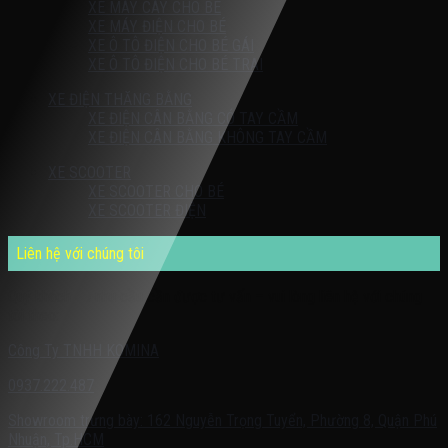
XE MÁY CÀY CHO BÉ
XE MÁY ĐIỆN CHO BÉ
XE Ô TÔ ĐIỆN CHO BÉ GÁI
XE Ô TÔ ĐIỆN CHO BÉ TRAI
XE ĐIỆN THĂNG BẰNG
XE ĐIỆN CÂN BẰNG CÓ TAY CẦM
XE ĐIỆN CÂN BẰNG KHÔNG TAY CẦM
XE SCOOTER
XE SCOOTER CHO BÉ
XE SCOOTER ĐIỆN
Liên hệ với chúng tôi
Quý khách có nhu cầu cần được tư vấn – vui lòng liên hệ với chúng
tôi theo:
Công Ty TNHH KOMINA
0937.222.487
Showroom trưng bày: 162 Nguyễn Trọng Tuyển, Phường 8, Quận Phú
Nhuận, Tp.HCM