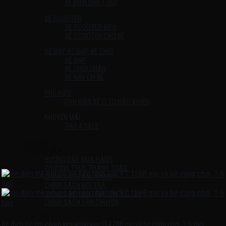
XE ĐIỆN DRIFT 360
XE SCOOTER
XE SCOOTER ĐIỆN
XE SCOOTER CHO BÉ
XE ĐẨY-XE ĐẠP-XE CHÒI
XE ĐẠP
XE CHÒI CHÂN
XE ĐẨY EM BÉ
PHỤ KIỆN
PHỤ KIỆN XE Ô TÔ ĐIỀU KHIỂN
KHUYẾN MÃI
THỨ 4 SALE
Liên Hệ
HƯỚNG DẪN
HƯỚNG DẪN MUA HÀNG
PHƯƠNG THỨC THANH TOÁN
CHÍNH SÁCH BẢO HÀNH
CHÍNH SÁCH ĐỔI TRẢ
CHÍNH SÁCH BẢO MẬT THÔNG TIN
CHÍNH SÁCH VẬN CHUYỂN
TIN TỨC
Xe điện trẻ em có bệ kéo phía sau YT 1288 mẹ và bé cùng chơi, 1-6 tuổi