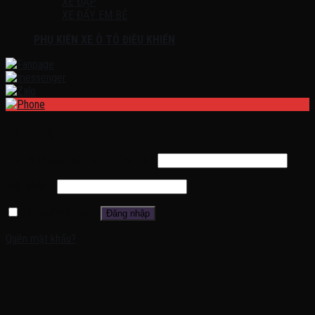
XE ĐẠP
XE ĐẨY EM BÉ
PHỤ KIỆN XE Ô TÔ ĐIỀU KHIỂN
Đăng nhập
Tên tài khoản hoặc địa chỉ email
*
Mật khẩu
*
Ghi nhớ mật khẩu
Đăng nhập
Quên mật khẩu?