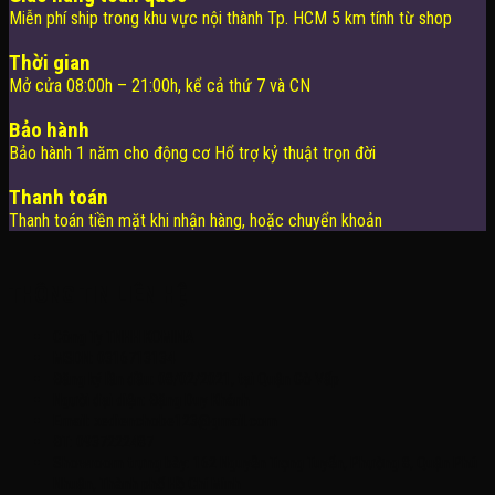
Miễn phí ship trong khu vực nội thành Tp. HCM 5 km tính từ shop
Thời gian
Mở cửa 08:00h – 21:00h, kể cả thứ 7 và CN
Bảo hành
Bảo hành 1 năm cho động cơ Hổ trợ kỷ thuật trọn đời
Thanh toán
Thanh toán tiền mặt khi nhận hàng, hoặc chuyển khoản
THÔNG TIN LIÊN HỆ
Công Ty TNHH KOMINA
MSDN: 0316713134
Đăng ký lần đầu: 08/02/2021, tại Quận Gò Vấp
Người đại diện: Đặng Duy Khánh
Email: xedienchobe123@gmail.com
ĐT: 0937222487
Showroom trưng bày: 162 Nguyễn Trọng Tuyển, Phường 8, Quận Phú
Nhuận, Thành phố Hồ Chí Minh