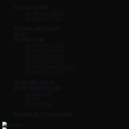
XE CÀO CÀO ĐIỆN
XE CÀO CÀO TRẺ EM
XE ĐIỆN DRIFT 360
XE XUỒNG ĐIỆN CHO BÉ
XE ATV
XE ĐIỆN CHO BÉ
XE HƠI ĐIỆN CHO BÉ
XE ĐIỆN 2 CHỖ NGỒI
XE ĐIỆN BẢN QUYỀN
XE ĐỊA HÌNH CHO BÉ
XE ĐIỆN CẢNH SÁT POLICE
XE MÁY CÀY CHO BÉ
XE MÁY ĐIỆN CHO BÉ
XE ĐẨY-XE ĐẠP-XE CHÒI
XE CHÒI CHÂN
XE ĐẠP
XE ĐẨY EM BÉ
PHỤ KIỆN XE Ô TÔ ĐIỀU KHIỂN