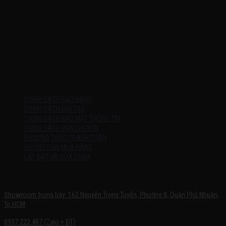
Địa Chỉ Kho : 14/12/2 Đường số 53, Phường 14, Quận Gò Vấp, Thành
phố Hồ Chí Minh (không trưng bày)
MỞ CỬA
Thứ 2 – Chủ Nhật (kể cả ngày lễ)
7h:00 – 21h:00
HƯỚNG DẪN
CHÍNH SÁCH BẢO HÀNH
CHÍNH SÁCH ĐỔI TRẢ
CHÍNH SÁCH BẢO MẬT THÔNG TIN
CHÍNH SÁCH VẬN CHUYỂN
PHƯƠNG THỨC THANH TOÁN
HƯỚNG DẪN MUA HÀNG
LẮP ĐẶT VÀ SỬA CHỮA
SHOWROOM TRƯNG BÀY
Showroom trưng bày: 162 Nguyễn Trọng Tuyển, Phường 8, Quận Phú Nhuận,
Tp.HCM
0937.222.487 (Zalo + ĐT)