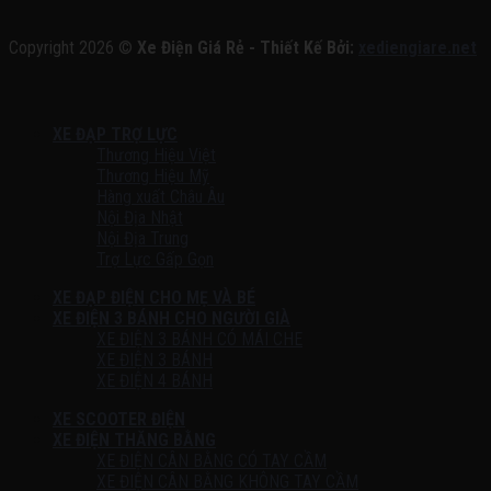
Copyright 2026 ©
Xe Điện Giá Rẻ - Thiết Kế Bởi:
xediengiare.net
XE ĐẠP TRỢ LỰC
Thương Hiệu Việt
Thương Hiệu Mỹ
Hàng xuất Châu Âu
Nội Địa Nhật
Nội Địa Trung
Trợ Lực Gấp Gọn
XE ĐẠP ĐIỆN CHO MẸ VÀ BÉ
XE ĐIỆN 3 BÁNH CHO NGƯỜI GIÀ
XE ĐIỆN 3 BÁNH CÓ MÁI CHE
XE ĐIỆN 3 BÁNH
XE ĐIỆN 4 BÁNH
XE SCOOTER ĐIỆN
XE ĐIỆN THĂNG BẰNG
XE ĐIỆN CÂN BẰNG CÓ TAY CẦM
XE ĐIỆN CÂN BẰNG KHÔNG TAY CẦM